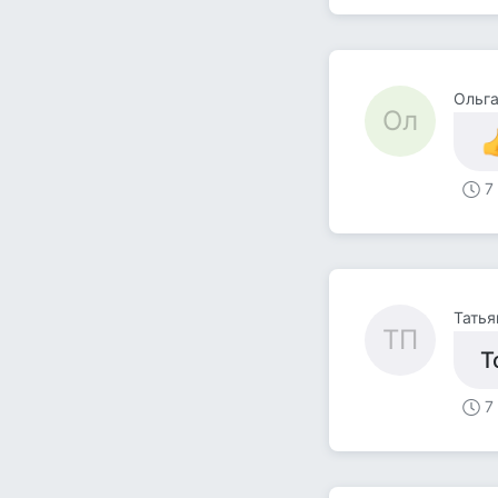
Ольг
Ол
7
Татья
ТП
Т
7