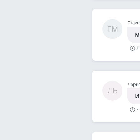
Галин
ГМ
м
7
Ларис
ЛБ
И
7