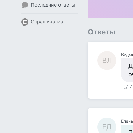
Последние ответы
Спрашивалка
Ответы
Видме
ВЛ
Д
о
7
Елен
ЕД
П