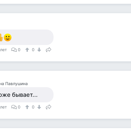
а
 лет
0
0
на Павлушина
оже бывает...
 лет
0
0