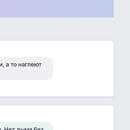
и, а то наглеют
. Нет дыма без