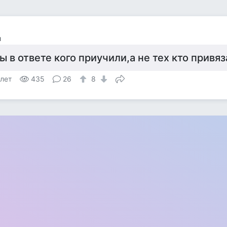
л
ы в ответе кого приучили,а не тех кто привя
 лет
435
26
8