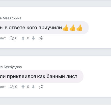
а Мазяркина
ы в ответе кого приучили
 лет
0
0
а Бехбудова
ли приклеился как банный лист
 лет
0
0