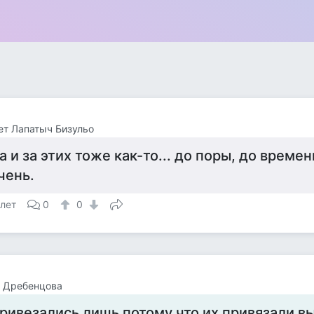
т Лапатыч Бизульо
а и за этих тоже как-то... до поры, до времен
чень.
 лет
0
0
а Дребенцова
ривезались лишь потому что их привязали вы