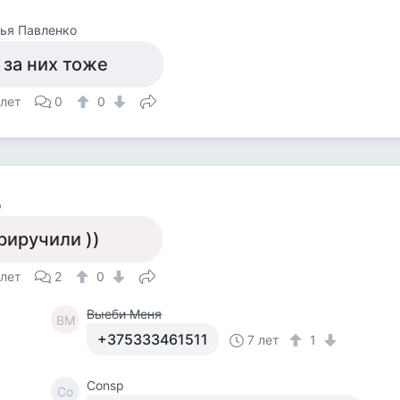
ья Павленко
 за них тоже
 лет
0
0
p
риручили ))
 лет
2
0
Выеби Меня
ВМ
+375333461511
7 лет
1
Consp
Co