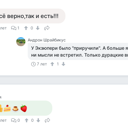
а
сё верно,так и есть!!!
 лет
1
0
Андрон Шрайбикус
У Экзюпери было "приручили". А больше я 
ни мысли не встретил. Только дурацкие 
7 лет
1
я
 лет
0
0