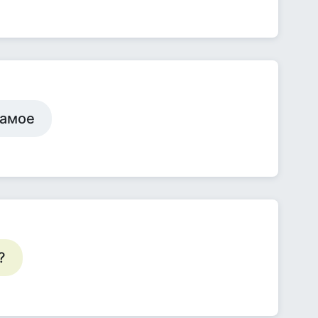
самое
?