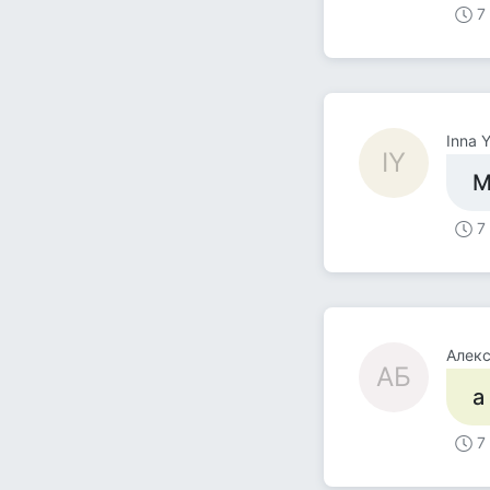
7
Inna 
IY
М
7
Алекс
АБ
а
7