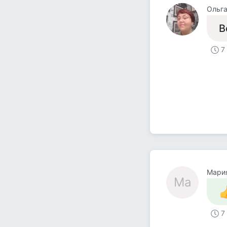
Ольг
В
7
Мари
Ма
7