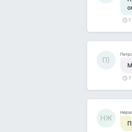
о
7
Петро
П)
М
7
Нера
НЖ
П