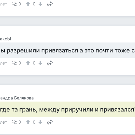
 лет
0
0
Yakobi
ы разрешили привязаться а это почти тоже 
 лет
0
0
андра Белякова
 где та грань, между приручили и привязался
 лет
0
0