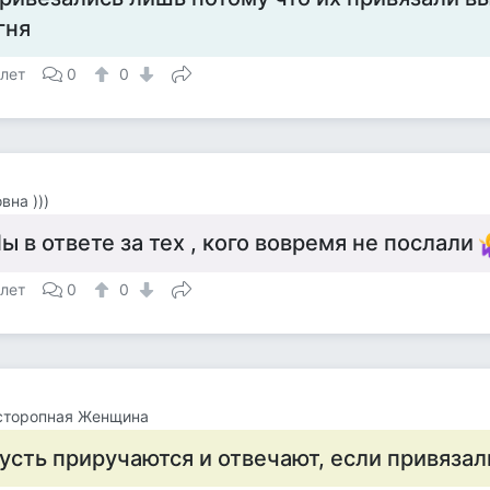
гня
 лет
0
0
вна )))
ы в ответе за тех , кого вовремя не послали
 лет
0
0
сторопная Женщина
усть приручаются и отвечают, если привязал