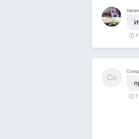
Натал
И
7
Cons
Co
п
7