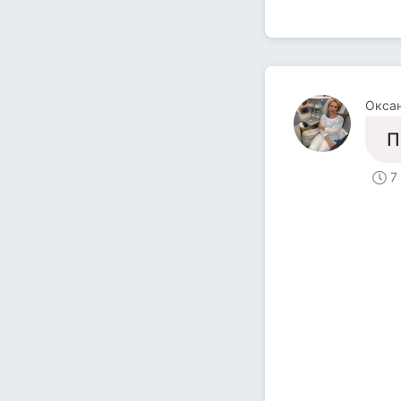
Окса
П
7