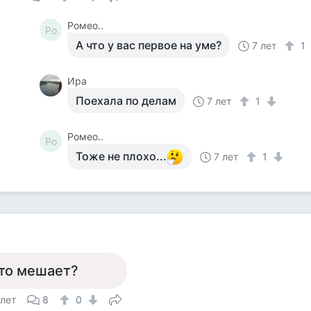
Ромео..
Ро
А что у вас первое на уме?
7 лет
1
Ира
Поехала по делам
7 лет
1
Ромео..
Ро
Тоже не плохо...
7 лет
1
то мешает?
 лет
8
0