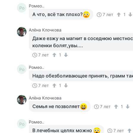
Ромео..
Ро
А что, всё так плохо?
7 лет
1
Алёна Клочкова
Даже езжу на магнит в соседнюю местнос
коленки болят,увы....
7 лет
1
Ромео..
Ро
Надо обезболивающее принять, грамм так 
7 лет
1
Алёна Клочкова
Семья не позволяет
7 лет
1
Ромео..
Ро
В лечебных целях можно
7 лет