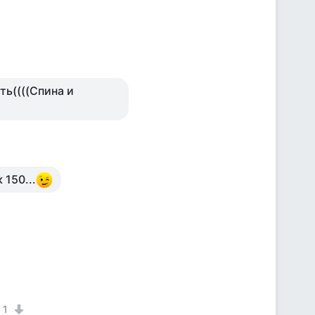
ть((((Спина и
150...
1