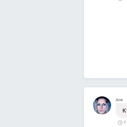
Аля
К
7