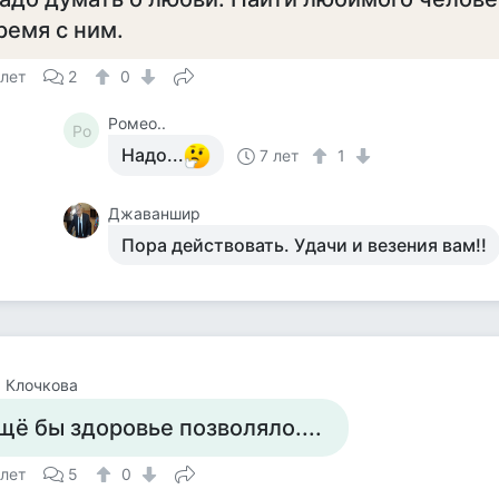
ремя с ним.
 лет
2
0
Ромео..
Ро
Надо...
7 лет
1
Джаваншир
Пора действовать. Удачи и везения вам!!
 Клочкова
щё бы здоровье позволяло....
 лет
5
0