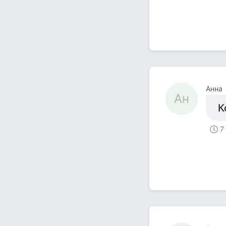
Анна
Ан
К
7