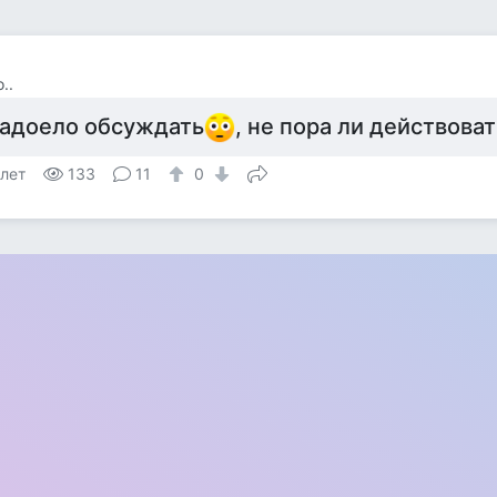
..
адоело обсуждать
, не пора ли действова
 лет
133
11
0