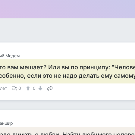
ний Медем
то вам мешает? Или вы по принципу: "Челов
собенно, если это не надо делать ему самому
 лет
0
0
аншир
адо думать о любви. Найти любимого челове