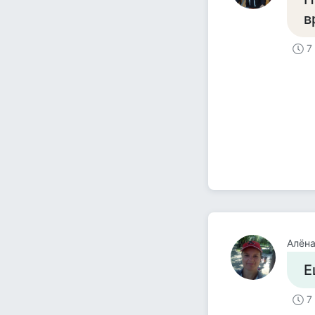
в
7
Алёна
Е
7