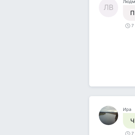
Людм
ЛВ
П
7
Ира
Ч
7