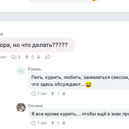
на
ора, но что делать?????
 лет
3
0
Ромео..
Ро
Пить, курить, любить, заниматься сексом,
что здесь обсуждают...
7 лет
1
Оксана
Я все кроме курить....чтобы ещё в знак про
7 лет
1