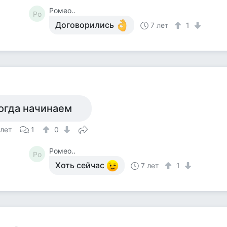
Ромео..
Ро
Договорились
7 лет
1
огда начинаем
 лет
1
0
Ромео..
Ро
Хоть сейчас
7 лет
1