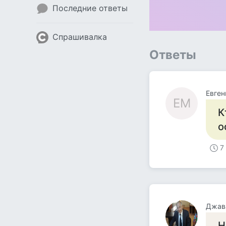
Последние ответы
Спрашивалка
Ответы
Евге
ЕМ
К
о
7
Джав
Н