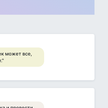
ек может все,
."
ка и провести