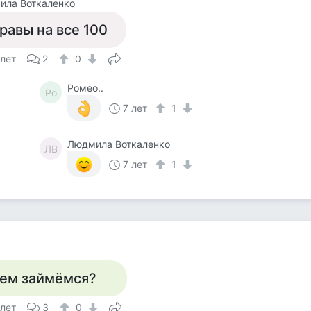
ила Воткаленко
равы на все 100
 лет
2
0
Ромео..
Ро
7 лет
1
Людмила Воткаленко
ЛВ
7 лет
1
ем займёмся?
 лет
3
0