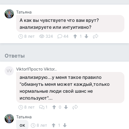
Татьяна
А как вы чувствуете что вам врут?
анализируете или интуитивно?
8 лет
324
44
1
Ответы
Viktor!Просто Viktor..
VV
анализирую...у меня такое правило
"обмануть меня может каждый,только
нормальные люди свой шанс не
используют"...
8 лет
1
0
Татьяна
ок
8 лет
1