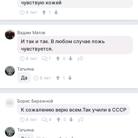
чувствую кожей
8 лет
1
Вадим Матов
И так и так. В любом случае ложь
чувствуется.
8 лет
1
0
Татьяна
Да
8 лет
1
Борис Бережной
ББ
К сожалению верю всем.Так учили в СССР
8 лет
4
0
Татьяна