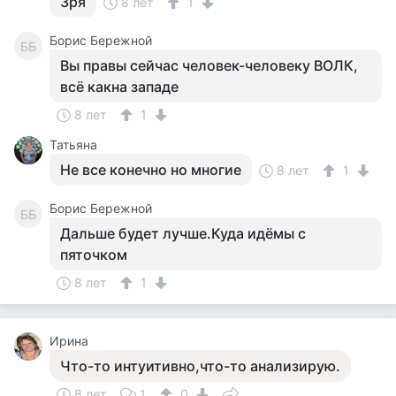
Зря
8 лет
1
Борис Бережной
ББ
Вы правы сейчас человек-человеку ВОЛК,
всё какна западе
8 лет
1
Татьяна
Не все конечно но многие
8 лет
1
Борис Бережной
ББ
Дальше будет лучше.Куда идёмы с
пяточком
8 лет
1
Ирина
Что-то интуитивно,что-то анализирую.
8 лет
1
0