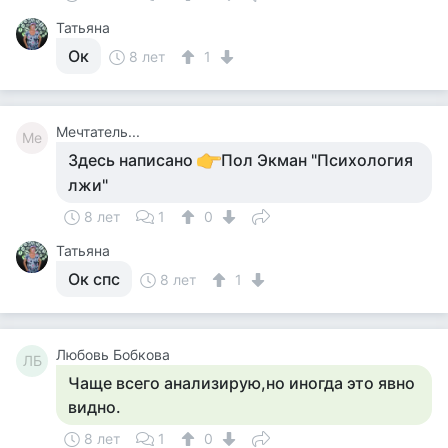
Татьяна
Ок
8 лет
1
Мечтатель...
Ме
Здесь написано
Пол Экман "Психология
лжи"
8 лет
1
0
Татьяна
Ок спс
8 лет
1
Любовь Бобкова
ЛБ
Чаще всего анализирую,но иногда это явно
видно.
8 лет
1
0