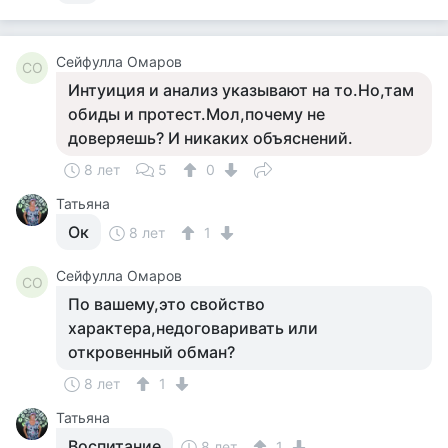
Сейфулла Омаров
СО
Интуиция и анализ указывают на то.Но,там
обиды и протест.Мол,почему не
доверяешь? И никаких объяснений.
8 лет
5
0
Татьяна
Ок
8 лет
1
Сейфулла Омаров
СО
По вашему,это свойство
характера,недоговаривать или
откровенный обман?
8 лет
1
Татьяна
Воспитание
8 лет
1