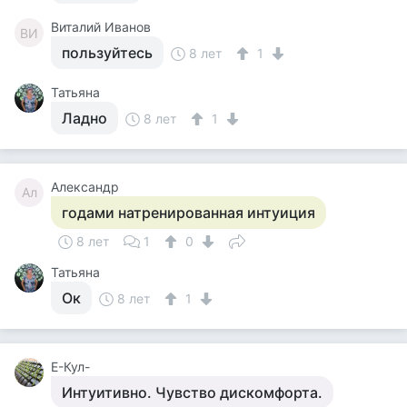
Виталий Иванов
ВИ
пользуйтесь
8 лет
1
Татьяна
Ладно
8 лет
1
Александр
Ал
годами натренированная интуиция
8 лет
1
0
Татьяна
Ок
8 лет
1
Е-Кул-
Интуитивно. Чувство дискомфорта.