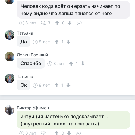
Человек кода врёт он ерзать начинает по
нему видно что лапша тянется от него
8 лет
3
0
Татьяна
Да
8 лет
1
Левин Василий
Спасибо
8 лет
1
Татьяна
Ок
8 лет
1
Виктор Уфимец
интуиция частенько подсказывает ...
(внутренний голос, так сказать.)
8 лет
1
0