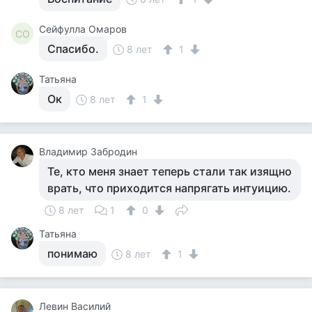
Сейфулла Омаров
СО
Спасибо.
8 лет
1
Татьяна
Ок
8 лет
1
Владимир Забродин
Те, кто меня знает теперь стали так изящно
врать, что приходится напрягать интуицию.
8 лет
1
0
Татьяна
понимаю
8 лет
1
Левин Василий