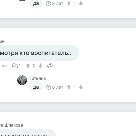
да
8 лет
1
ий
мотря кто воспитатель..
 лет
1
0
Татьяна
да
8 лет
1
са Шпакова