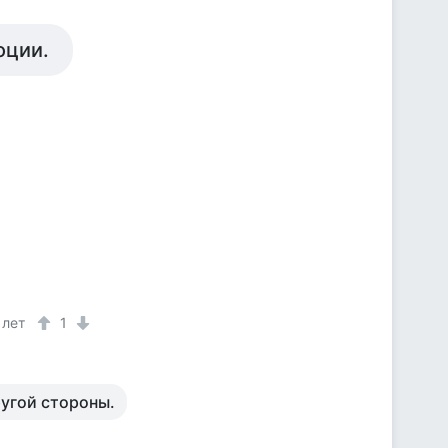
оции.
 лет
1
ругой стороны.