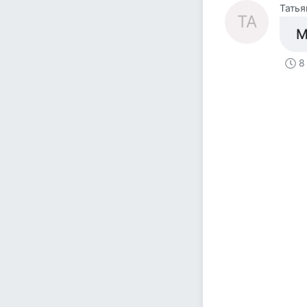
Татья
ТА
М
8