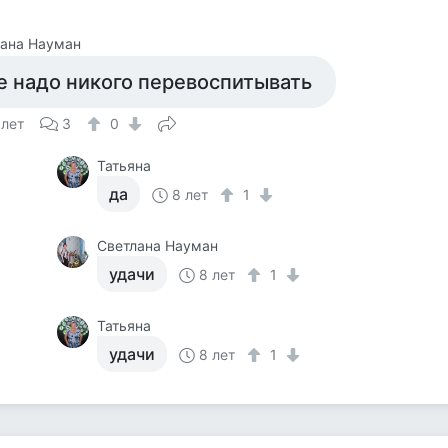
лана Науман
е надо никого перевоспитывать
 лет
3
0
Татьяна
да
8 лет
1
Светлана Науман
удачи
8 лет
1
Татьяна
удачи
8 лет
1