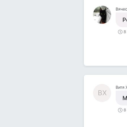
Вяче
Р
8
Витя 
ВХ
М
8