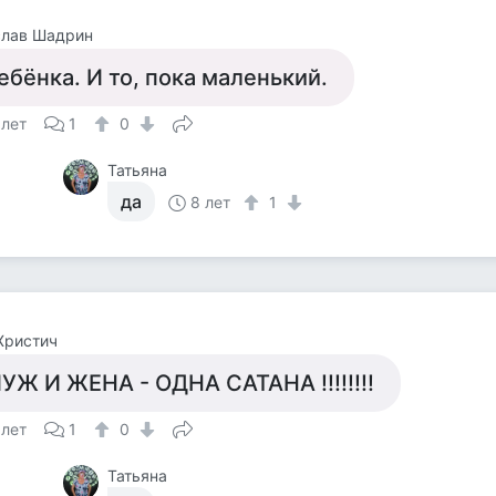
слав Шадрин
ебёнка. И то, пока маленький.
 лет
1
0
Татьяна
да
8 лет
1
Христич
УЖ И ЖЕНА - ОДНА САТАНА !!!!!!!!
 лет
1
0
Татьяна