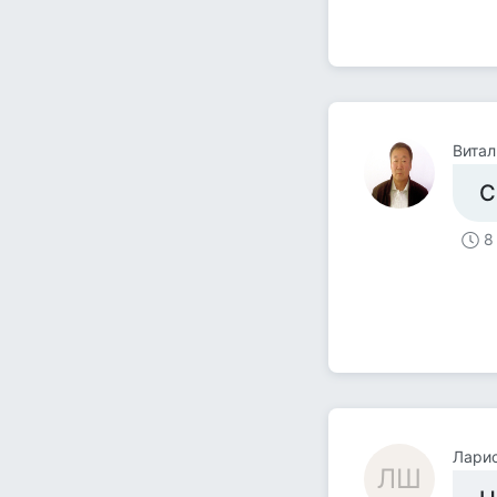
Витал
С
8
Лари
ЛШ