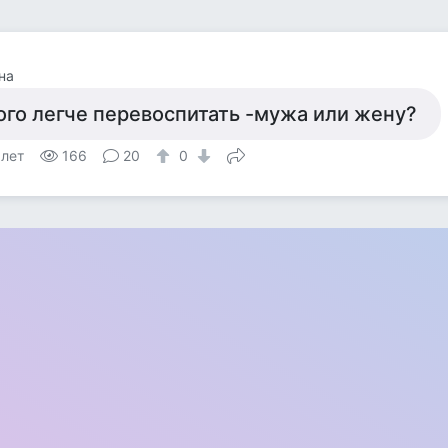
на
ого легче перевоспитать -мужа или жену?
 лет
166
20
0