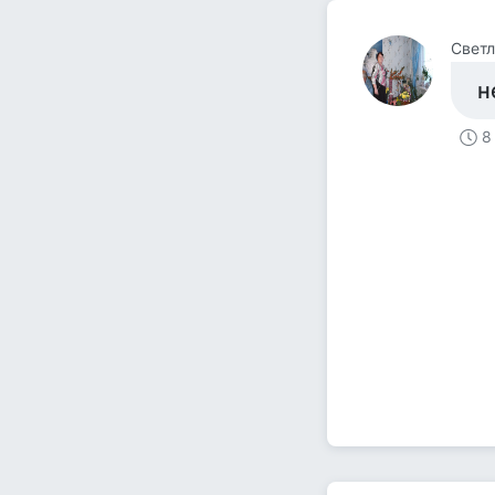
Свет
н
8