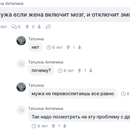
на Антипина
ужа если жена включит мозг, и отключит эм
 лет
6
0
Татьяна
нет
8 лет
1
Татьяна Антипина
ТА
почему?
8 лет
1
Татьяна
мужа не перевоспитаешь все равно
8
Татьяна Антипина
ТА
Так надо посмотреть на эту проблему с д
8 лет
1