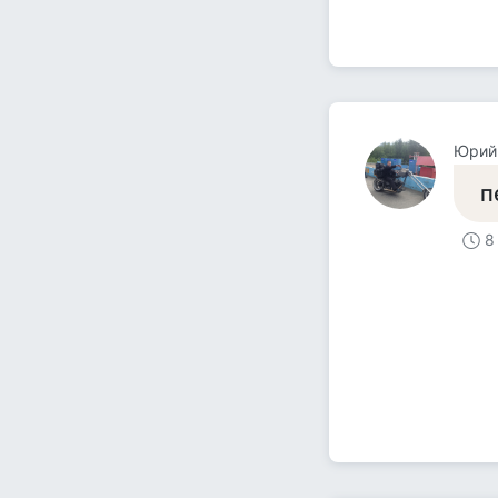
Юрий
п
8