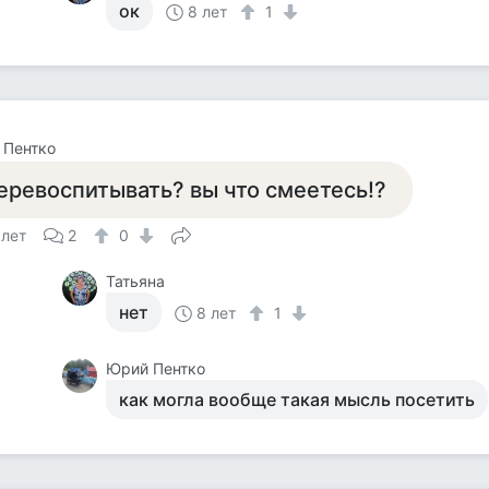
ок
8 лет
1
 Пентко
еревоспитывать? вы что смеетесь!?
 лет
2
0
Татьяна
нет
8 лет
1
Юрий Пентко
как могла вообще такая мысль посетить