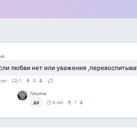
на
сли любви нет или уважения ,перевоспитыва
 лет
1
0
Татьяна
да
8 лет
1