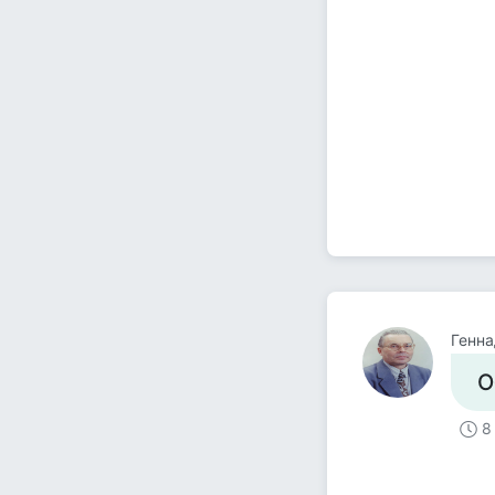
Генна
О
8