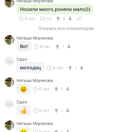
Наташа Морякова
Носили много,роняли мало)))
6 лет
10
0
Показать все комментарии
Наташа Морякова
Вот
6 лет
1
Одел
Од
молодец
6 лет
1
Наташа Морякова
6 лет
1
Одел
Од
6 лет
1
Наташа Морякова
6 лет
1