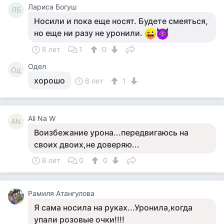
Лариса Богуш
ЛБ
Носили и пока еще носят. Будете смеяться,
но еще ни разу не уронили.
6 лет
1
0
Одел
Од
хорошо
6 лет
1
Ali Na W
AN
Воизбежание урона...передвигаюсь на
своих двоих,не доверяю...
6 лет
0
0
Рамиля Атангулова
Я сама носила на руках...Уронила,когда
упали розовые очки!!!!