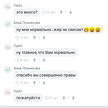
Одел
Од
это много?
6 лет
1
Анна Познякова
АП
ну мне нормально..жир не свисает
6 лет
1
Одел
Од
ну главное,что Вам нормально
6 лет
1
Анна Познякова
АП
спасибо вы совершенно правы
6 лет
1
Одел
Од
пожалуйста
6 лет
1