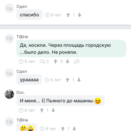
Одел
Од
спасибо
6 лет
1
Т@Ня
Т@
Да, носили. Через площадь городскую
...было дело. Не роняли.
6 лет
3
0
Одел
Од
урааааа
6 лет
1
Doc.
И меня... (( Пьяного до машины.
6 лет
1
Т@Ня
Т@
6 лет
1