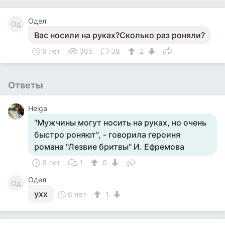
Одел
Од
Вас носили на руках?Сколько раз роняли?
6 лет
365
38
2
Ответы
Helga
"Мужчины могут носить на руках, но очень
быстро роняют", - говорила героиня
романа "Лезвие бритвы" И. Ефремова
6 лет
1
0
Одел
Од
ухх
6 лет
1