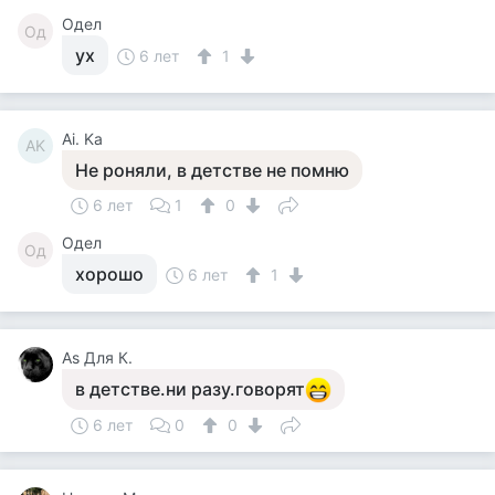
Одел
Од
ух
6 лет
1
Ai. Ka
AK
Не роняли, в детстве не помню
6 лет
1
0
Одел
Од
хорошо
6 лет
1
Аs Для К.
в детстве.ни разу.говорят
6 лет
0
0