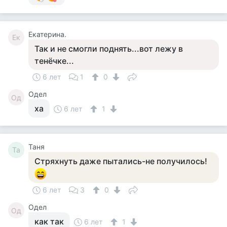
Екатерина.
Ек
Так и не смогли поднять...вот лежу в
тенёчке...
6 лет
1
0
Одел
Од
ха
6 лет
1
Таня
Та
Стряхнуть даже пытались-не получилось!
6 лет
3
0
Одел
Од
как так
6 лет
1