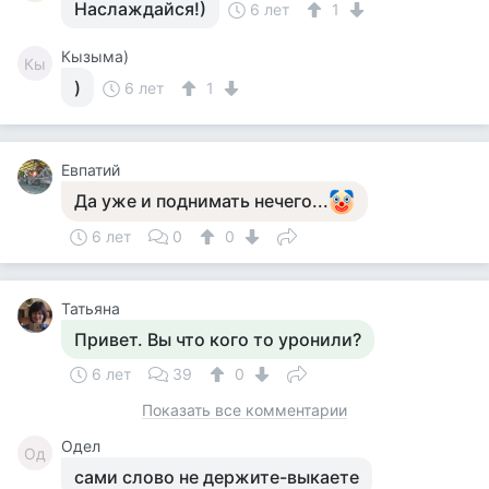
Наслаждайся!)
6 лет
1
Кызыма)
Кы
)
6 лет
1
Евпатий
Да уже и поднимать нечего...
6 лет
0
0
Татьяна
Привет. Вы что кого то уронили?
6 лет
39
0
Показать все комментарии
Одел
Од
сами слово не держите-выкаете