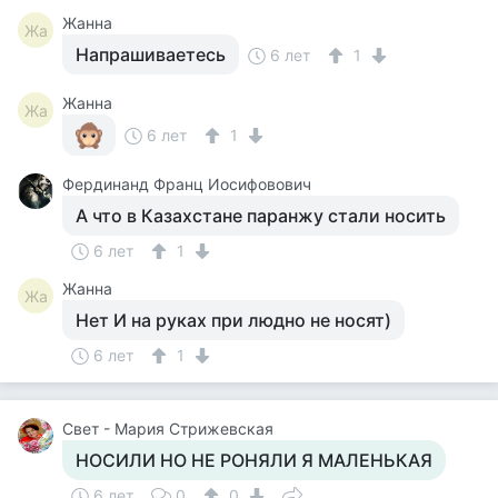
Жанна
Жа
Напрашиваетесь
6 лет
1
Жанна
Жа
6 лет
1
Фердинанд Франц Иосифовович
А что в Казахстане паранжу стали носить
6 лет
1
Жанна
Жа
Нет И на руках при людно не носят)
6 лет
1
Свет - Мария Стрижевская
НОСИЛИ НО НЕ РОНЯЛИ Я МАЛЕНЬКАЯ
6 лет
0
0