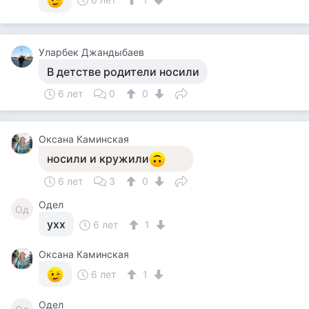
Уларбек Джандыбаев
В детстве родители носили
6 лет
0
0
Оксана Каминская
носили и кружили
6 лет
3
0
Одел
Од
ухх
6 лет
1
Оксана Каминская
6 лет
1
Одел