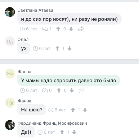
Светлана Атаева
и до сих пор носят), ни разу не роняли)
6 лет
1
0
Одел
Од
ух
6 лет
1
Жанна
Жа
У мамы надо спросить давно это было
6 лет
6
0
Жанна
Жа
На шею?
6 лет
1
Фердинанд Франц Иосифовович
Да))
6 лет
1