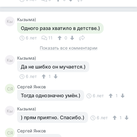
Кызыма)
Кы
Одного раза хватило в детстве.)
6 лет
11
0
Показать все комментарии
Кызыма)
Кы
Да не шибко он мучается.)
6 лет
1
Сергей Янков
СЯ
Тогда однозначно умён.)
6 лет
1
Кызыма)
Кы
) прям приятно. Спасибо.)
6 лет
1
Сергей Янков
СЯ