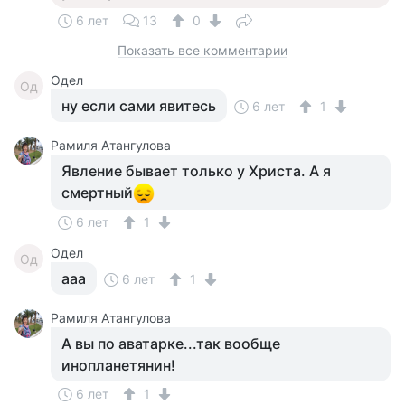
6 лет
13
0
Показать все комментарии
Одел
Од
ну если сами явитесь
6 лет
1
Рамиля Атангулова
Явление бывает только у Христа. А я
смертный
6 лет
1
Одел
Од
ааа
6 лет
1
Рамиля Атангулова
А вы по аватарке...так вообще
инопланетянин!
6 лет
1