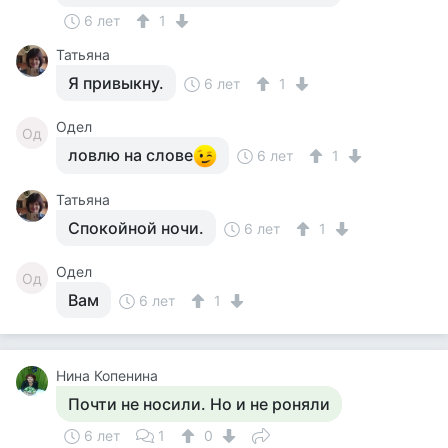
6 лет
1
Татьяна
Я привыкну.
6 лет
1
Одел
Од
ловлю на слове
6 лет
1
Татьяна
Спокойной ночи.
6 лет
1
Одел
Од
Вам
6 лет
1
Нина Копенина
Почти не носили. Но и не роняли
6 лет
1
0