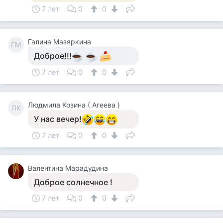
7 лет
0
0
Галина Мазяркина
ГМ
Доброе!!!
7 лет
0
0
Людмила Козина ( Агеева )
ЛК
У нас вечер!
7 лет
0
0
Валентина Марадудина
Доброе солнечное !
7 лет
0
0