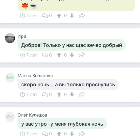
7 лет
0
0
Ира
Доброе! Только у нас щас вечер добрый
7 лет
0
0
Marina Komarova
MK
скоро ночь... а вы только проснулись
7 лет
0
0
Олег Кулешов
ОК
у вас утро -у меня глубокая ночь
7 лет
0
0