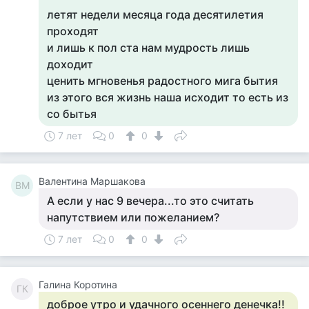
летят недели месяца года десятилетия
проходят
и лишь к пол ста нам мудрость лишь
доходит
ценить мгновенья радостного мига бытия
из этого вся жизнь наша исходит то есть из
со бытья
7 лет
0
0
Валентина Маршакова
ВМ
А если у нас 9 вечера...то это считать
напутствием или пожеланием?
7 лет
0
0
Галина Коротина
ГК
доброе утро и удачного осеннего денечка!!