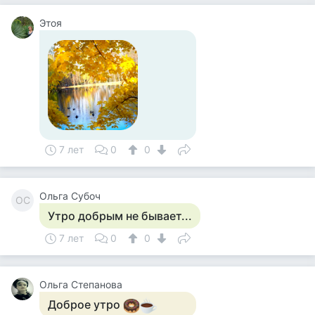
Этоя
7 лет
0
0
Ольга Субоч
ОС
Утро добрым не бывает...
7 лет
0
0
Ольга Степанова
Доброе утро