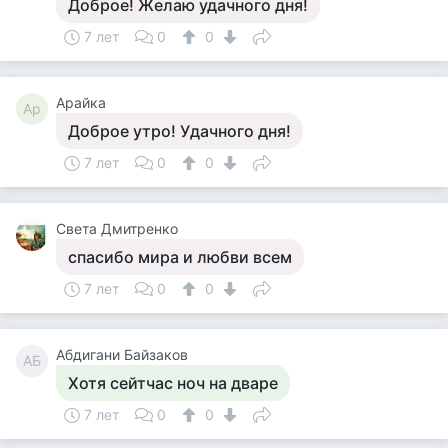
Доброе! Желаю удачного дня!
7 лет
0
0
Арайка
Ар
Доброе утро! Удачного дня!
7 лет
0
0
Света Дмитренко
спасибо мира и любви всем
7 лет
0
0
Абдигани Байзаков
АБ
Хотя сейтчас ноч на дваре
7 лет
0
0