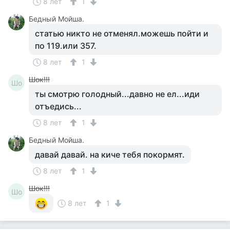
8 лет
1
Бедный Мойша.
статью никто не отменял.можешь пойти и
по 119.или 357.
8 лет
1
Шок!!!
Шо
ты смотрю голодный...давно не ел...иди
отъедись...
8 лет
1
Бедный Мойша.
давай давай. на киче тебя покормят.
8 лет
1
Шок!!!
Шо
8 лет
1