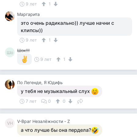
9 лет
1
Маргарита
это очень радикально)) лучше начни с
клипсы))
9 лет
1
Шок!!!
Шо
9 лет
1
По Легенде, Я Юдифь
у тебя не музыкальный слух
7 лет
0
0
V-Враг Незалёжности - Z
VН
а что лучше бы она пердела?