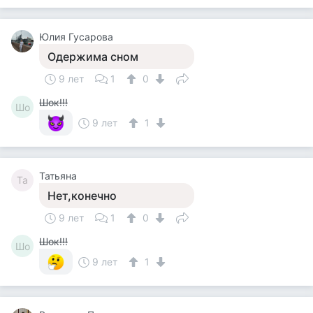
Юлия Гусарова
Одержима сном
9 лет
1
0
Шок!!!
Шо
9 лет
1
Татьяна
Та
Нет,конечно
9 лет
1
0
Шок!!!
Шо
9 лет
1