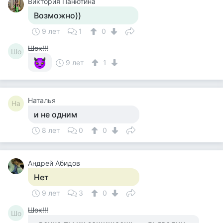
Виктория Панютина
Возможно))
9 лет
1
0
Шок!!!
Шо
9 лет
1
Наталья
На
и не одним
8 лет
0
0
Андрей Абидов
Нет
9 лет
3
0
Шок!!!
Шо