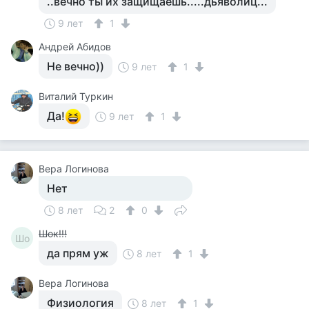
..вечно ты их защищаешь.....дьяволиц...
9 лет
1
Андрей Абидов
Не вечно))
9 лет
1
Виталий Туркин
Да!
9 лет
1
Вера Логинова
Нет
8 лет
2
0
Шок!!!
Шо
да прям уж
8 лет
1
Вера Логинова
Физиология
8 лет
1