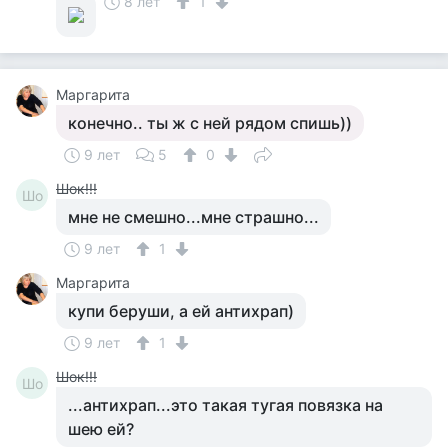
8 лет
1
Маргарита
конечно.. ты ж с ней рядом спишь))
9 лет
5
0
Шок!!!
Шо
мне не смешно...мне страшно...
9 лет
1
Маргарита
купи беруши, а ей антихрап)
9 лет
1
Шок!!!
Шо
...антихрап...это такая тугая повязка на
шею ей?