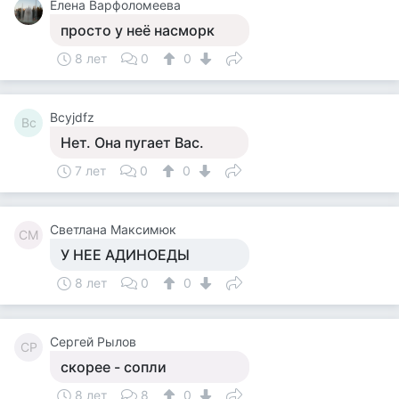
Елена Варфоломеева
просто у неё насморк
8 лет
0
0
Bcyjdfz
Bc
Нет. Она пугает Вас.
7 лет
0
0
Светлана Максимюк
СМ
У НЕЕ АДИНОЕДЫ
8 лет
0
0
Сергей Рылов
СР
скорее - сопли
8 лет
8
0