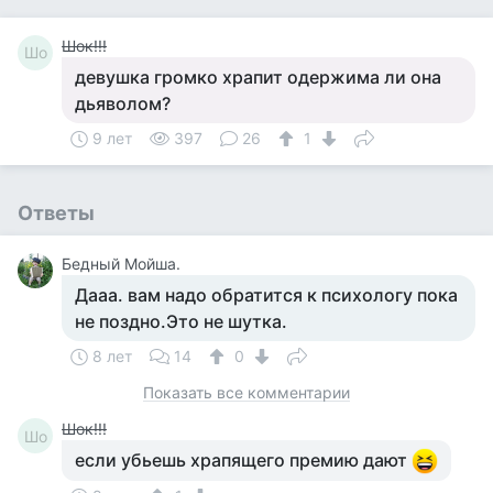
Шок!!!
Шо
девушка громко храпит одержима ли она
дьяволом?
9 лет
397
26
1
Ответы
Бедный Мойша.
Дааа. вам надо обратится к психологу пока
не поздно.Это не шутка.
8 лет
14
0
Показать все комментарии
Шок!!!
Шо
если убьешь храпящего премию дают