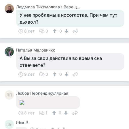
Людмила Тихомолова ( Верещагина )
У нее проблемы в носоглотке. При чем тут
дьявол?
8 лет
0
0
Наталья Маловичко
А Вы за свои действия во время сна
отвечаете?
9 лет
0
0
Любов Перпендикулярная
ЛП
8 лет
1
0
Шок!!!
Шо