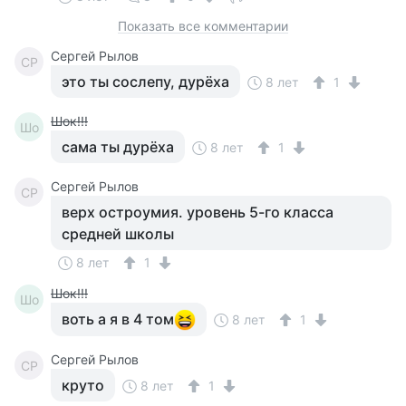
Показать все комментарии
Сергей Рылов
СР
это ты сослепу, дурёха
8 лет
1
Шок!!!
Шо
сама ты дурёха
8 лет
1
Сергей Рылов
СР
верх остроумия. уровень 5-го класса
средней школы
8 лет
1
Шок!!!
Шо
воть а я в 4 том
8 лет
1
Сергей Рылов
СР
круто
8 лет
1