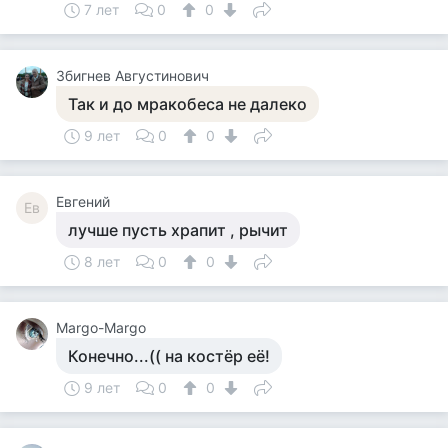
7 лет
0
0
Збигнев Августинович
Так и до мракобеса не далеко
9 лет
0
0
Евгений
Ев
лучше пусть храпит , рычит
8 лет
0
0
Margo-Margo
Конечно...(( на костёр её!
9 лет
0
0