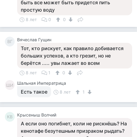
быть все может быть придется пить
простую воду
8 лет
0
0
Вячеслав Гущин
ВГ
Тот, кто рискует, как правило добивается
больших успехов, а кто грезит, но не
берётся ..... увы лажает во всем
8 лет
1
0
Шальная Императрица
ШИ
Есть такое
8 лет
1
Крысеныш Волчий
КВ
А если оно погибнет, коли не рискнёшь? На
кенотафе безутешным призраком рыдать?