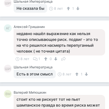
Шальная Императрица
ШИ
Не сказала бы
8 лет
1
Алексей Гришанин
АГ
недавно нашёл выражение как нельзя
точно описывающее риск. подвиг - это то
на что решился насмерть перепуганный
человек ( не точная цитата)
8 лет
1
0
Шальная Императрица
ШИ
Есть в этом смысл
8 лет
1
Валерий Митюшкин
ВМ
стоит кто не рискует тот не пьет
шампанское правда во время риска может