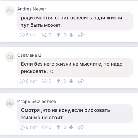
Andres Newer
AN
ради счастья стоит взвесить ради жизни
тут быть может.
8 лет
0
0
Светлана Ц
СЦ
Если без него жизни не мыслите, то надо
рисковать. ☺
8 лет
0
0
Игорь Бесчастнов
ИБ
Смотря ,что на кону,если рисковать
жизнью,не стоит
8 лет
0
0