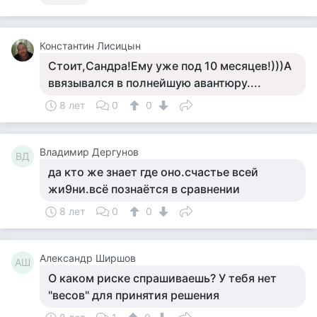
Константин Лисицын
Стоит,Сандра!Ему уже под 10 месяцев!)))А
ввязывался в полнейшую авантюру....
8 лет
0
0
Владимир Дергунов
ВД
да кто же знает где оно.счастье всей
жи9ни.всё познаётся в сравнении
8 лет
0
0
Александр Ширшов
АШ
О каком риске спрашиваешь? У тебя нет
"весов" для принятия решения