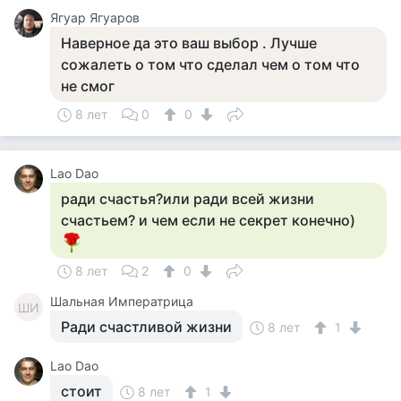
Ягуар Ягуаров
Наверное да это ваш выбор . Лучше
сожалеть о том что сделал чем о том что
не смог
8 лет
0
0
Lao Dao
ради счастья?или ради всей жизни
счастьем? и чем если не секрет конечно)
8 лет
2
0
Шальная Императрица
ШИ
Ради счастливой жизни
8 лет
1
Lao Dao
стоит
8 лет
1