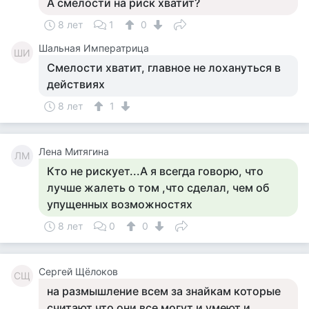
А смелости на риск хватит?
8 лет
1
0
Шальная Императрица
ШИ
Смелости хватит, главное не лохануться в
действиях
8 лет
1
Лена Митягина
ЛМ
Кто не рискует...А я всегда говорю, что
лучше жалеть о том ,что сделал, чем об
упущенных возможностях
8 лет
0
0
Сергей Щёлоков
СЩ
на размышление всем за знайкам которые
считают что они все могут и умеют и