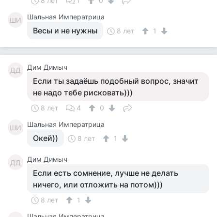
8 лет
1
0
Шальная Императрица
ШИ
Весы и не нужны
8 лет
1
Дим Димыч
ДД
Если ты задаёшь подобный вопрос, значит
не надо тебе рисковать)))
8 лет
4
0
Шальная Императрица
ШИ
Окей))
8 лет
1
Дим Димыч
ДД
Если есть сомнение, лучше не делать
ничего, или отложить на потом)))
8 лет
1
Шальная Императрица