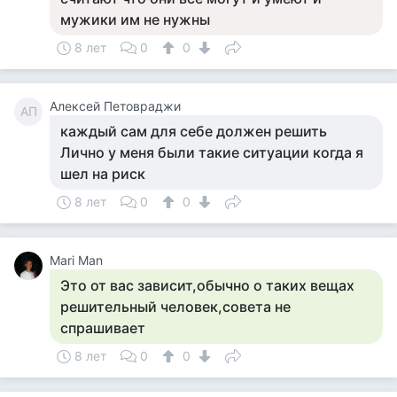
мужики им не нужны
8 лет
0
0
Алексей Петовраджи
АП
каждый сам для себе должен решить
Лично у меня были такие ситуации когда я
шел на риск
8 лет
0
0
Mari Man
Это от вас зависит,обычно о таких вещах
решительный человек,совета не
спрашивает
8 лет
0
0