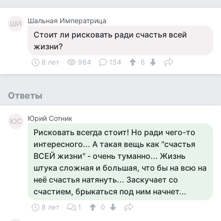
Шальная Императрица
ШИ
Стоит ли рисковать ради счастья всей
жизни?
8 лет
984
154
6
Ответы
Юрий Сотник
ЮС
Рисковать всегда стоит! Но ради чего-то
интересного... А такая вещь как "счастья
ВСЕЙ жизни" - очень туманно... Жизнь
штука сложная и большая, что бы на всю на
неё счастья натянуть... Заскучает со
счастием, брыкаться под ним начнет...
8 лет
1
0