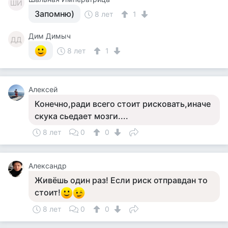
ШИ
Запомню)
8 лет
1
Дим Димыч
ДД
8 лет
1
Алексей
Конечно,ради всего стоит рисковать,иначе
скука сьедает мозги....
8 лет
0
0
Александр
Живёшь один раз! Если риск отправдан то
стоит!
8 лет
0
0