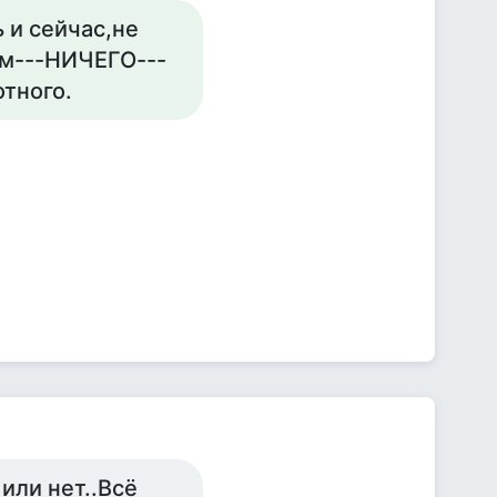
 и сейчас,не
ам---НИЧЕГО---
отного.
 или нет..Всё