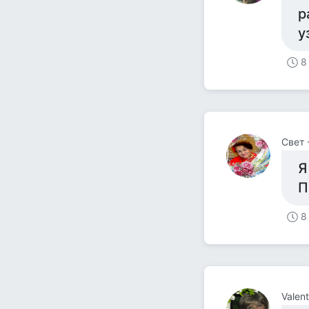
р
у
8
Свет 
Я
П
8
Valent