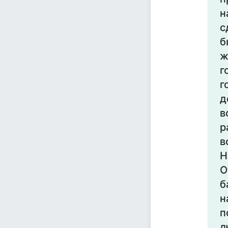
н
с
б
ж
г
г
д
в
р
в
Н
О
б
н
п
л