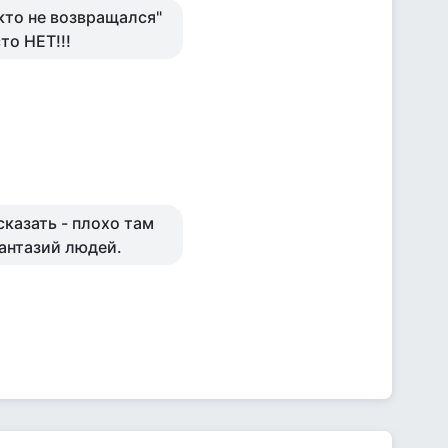
икто не возвращался"
то НЕТ!!!
сказать - плохо там
фантазий людей.