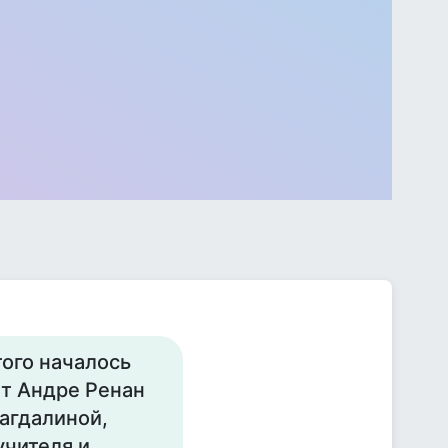
того началось
ет Андре Ренан
Магдалиной,
учителя и