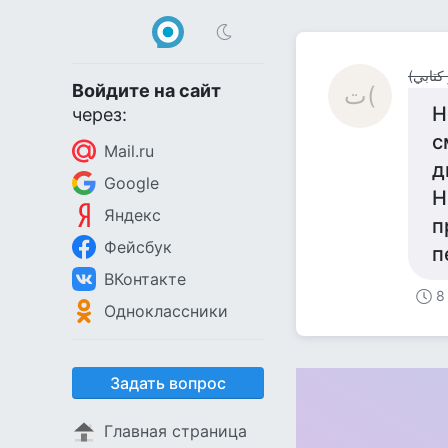
Войдите на сайт
ت(
Н
через:
с
Mail.ru
д
Google
Н
Яндекс
п
Фейсбук
п
ВКонтакте
8
Одноклассники
Задать вопрос
Главная страница