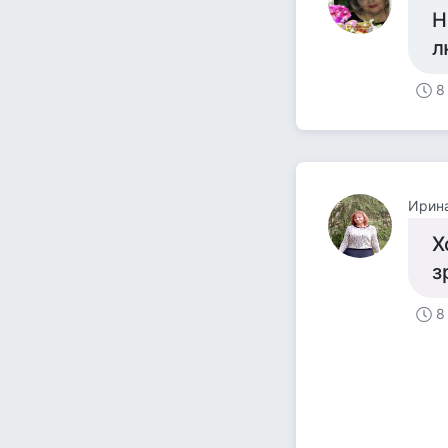
Н
л
8
Ирин
Х
з
8