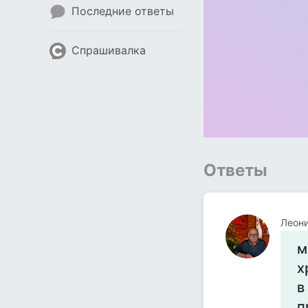
Последние ответы
Спрашивалка
Ответы
Леон
м
х
в
п