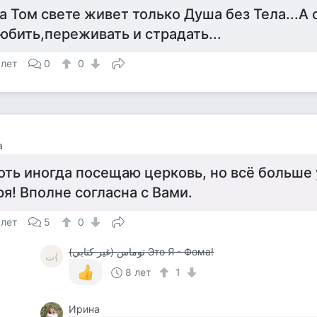
а Том свете живет только Душа без Тела...А 
юбить,переживать и страдать...
 лет
0
0
а
оть иногда посещаю церковь, но всё больше
ря! Вполне согласна с Вами.
 лет
5
0
توماس (غير كتابي) Это Я - Фома!
ت(
8 лет
1
Ирина