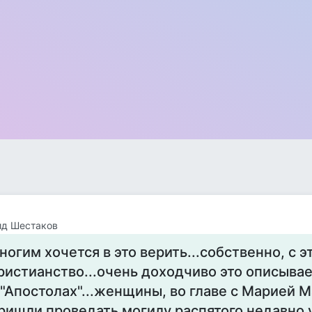
ид Шестаков
ногим хочется в это верить...собственно, с э
ристианство...очень доходчиво это описыва
 "Апостолах"...женщины, во главе с Марией 
ришли проведать могилу распятого недавно 