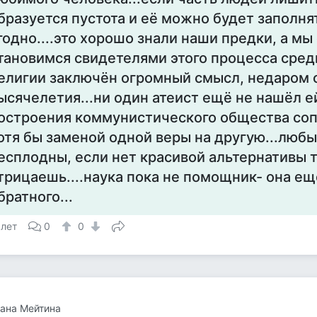
бразуется пустота и её можно будет заполня
годно....это хорошо знали наши предки, а мы
тановимся свидетелями этого процесса сред
елигии заключён огромный смысл, недаром 
ысячелетия...ни один атеист ещё не нашёл е
остроения коммунистического общества со
отя бы заменой одной веры на другую...люб
есплодны, если нет красивой альтернативы т
трицаешь....наука пока не помощник- она ещ
братного...
 лет
0
0
ана Мейтина