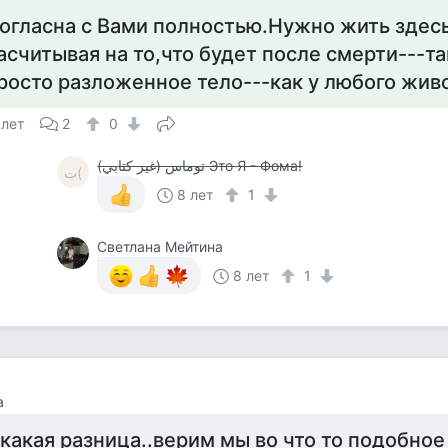
огласна с Вами полностью.Нужно жить здесь
асчитывая на то,что будет после смерти---т
росто разложенное тело---как у любого жив
 лет
2
0
توماس (غير كتابي) Это Я - Фома!
ت(
8 лет
1
Светлана Мейтина
8 лет
1
а
 какая разница..верим мы во что то подобное