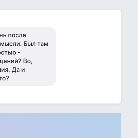
нь после
 мысли. Был там
остью -
дений? Во,
ия. Да и
то?