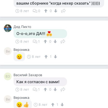
вашем сборнике "когда нехер сказать" ))))))
8 лет
0
0
Дед Пихто
О-о-о,это ДА!!!
8 лет
1
0
Вероника
Ве
8 лет
1
Василий Захаров
ВЗ
Как я согласен с вами!
8 лет
1
0
Вероника
Ве
8 лет
1