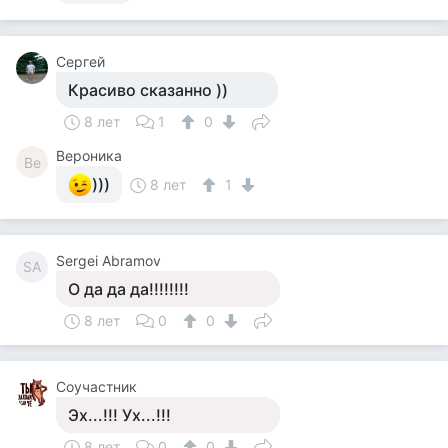
Сергей
Красиво сказанно ))
8 лет
1
0
Вероника
Ве
)))
8 лет
1
Sergei Abramov
SA
О да да да!!!!!!!!
8 лет
0
0
Соучастник
Эх...!!! Ух...!!!
8 лет
0
0