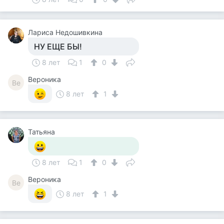
Лариса Недошивкина
НУ ЕЩЕ БЫ!
8 лет
1
0
Вероника
Ве
8 лет
1
Татьяна
8 лет
1
0
Вероника
Ве
8 лет
1