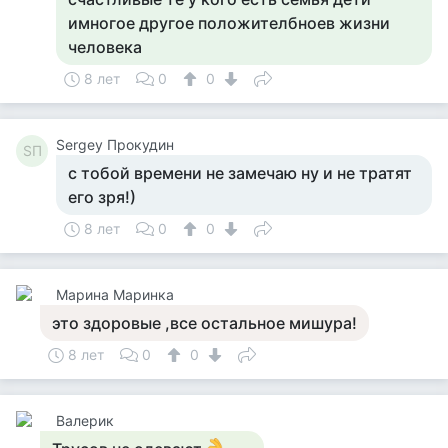
имногое другое положителбноев жизни
человека
8 лет
0
0
Sergey Прокудин
SП
с тобой времени не замечаю ну и не тратят
его зря!)
8 лет
0
0
Марина Маринка
это здоровые ,все остальное мишура!
8 лет
0
0
Валерик