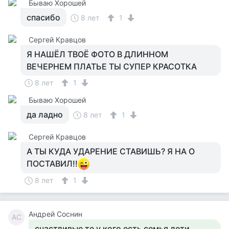
Бываю Хорошей
спасибо
8 лет
1
Сергей Кравцов
Я НАШЁЛ ТВОЁ ФОТО В ДЛИННОМ
ВЕЧЕРНЕМ ПЛАТЬЕ ТЫ СУПЕР КРАСОТКА
8 лет
1
Бываю Хорошей
да ладно
8 лет
1
Сергей Кравцов
А ТЫ КУДА УДАРЕНИЕ СТАВИШЬ? Я НА О
ПОСТАВИЛ!!
8 лет
1
Андрей Соснин
АС
счастливые те у кого есть семья дети