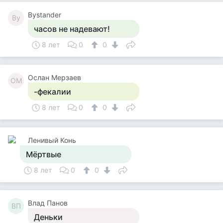
Bystander
By
часов не надевают!
8 лет
0
0
Ослан Мерзаев
ОМ
-фекалии
8 лет
0
0
Ленивый Конь
Мёртвые
8 лет
0
0
Влад Панов
ВП
Деньки