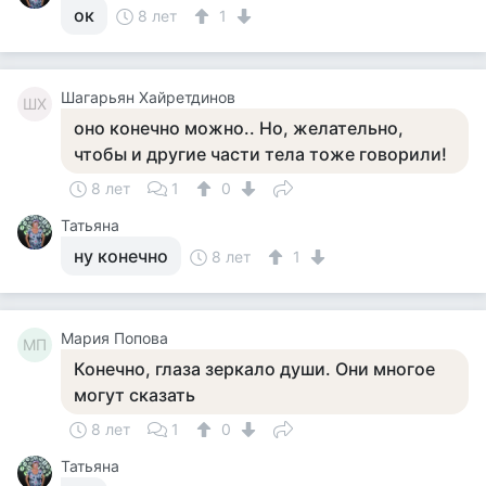
ок
8 лет
1
Шагарьян Хайретдинов
ШХ
оно конечно можно.. Но, желательно,
чтобы и другие части тела тоже говорили!
8 лет
1
0
Татьяна
ну конечно
8 лет
1
Мария Попова
МП
Конечно, глаза зеркало души. Они многое
могут сказать
8 лет
1
0
Татьяна