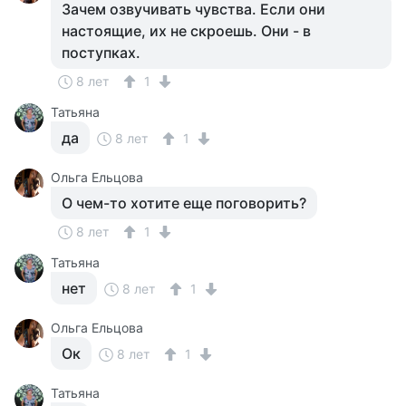
Зачем озвучивать чувства. Если они
настоящие, их не скроешь. Они - в
поступках.
8 лет
1
Татьяна
да
8 лет
1
Ольга Ельцова
О чем-то хотите еще поговорить?
8 лет
1
Татьяна
нет
8 лет
1
Ольга Ельцова
Ок
8 лет
1
Татьяна