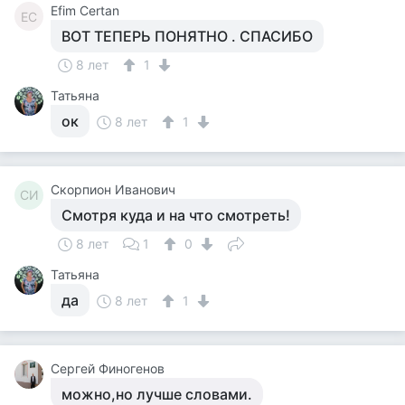
Efim Certan
EC
ВОТ ТЕПЕРЬ ПОНЯТНО . СПАСИБО
8 лет
1
Татьяна
ок
8 лет
1
Скорпион Иванович
СИ
Смотря куда и на что смотреть!
8 лет
1
0
Татьяна
да
8 лет
1
Сергей Финогенов
можно,но лучше словами.