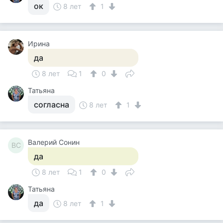
ок
8 лет
1
Ирина
да
8 лет
1
0
Татьяна
согласна
8 лет
1
Валерий Сонин
ВС
да
8 лет
1
0
Татьяна
да
8 лет
1