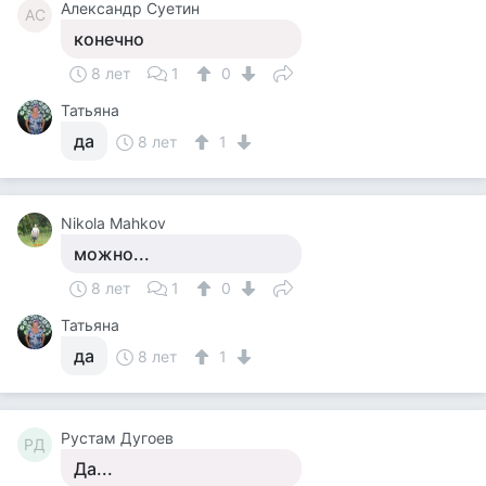
Александр Суетин
АС
конечно
8 лет
1
0
Татьяна
да
8 лет
1
Nikola Mahkov
можно...
8 лет
1
0
Татьяна
да
8 лет
1
Рустам Дугоев
РД
Да...