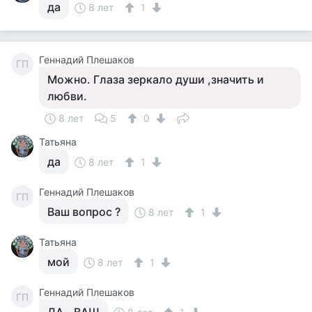
да
8 лет
1
Геннадий Плешаков
ГП
Можно. Глаза зеркало души ,значить и
любви.
8 лет
5
0
Татьяна
да
8 лет
1
Геннадий Плешаков
ГП
Ваш вопрос ?
8 лет
1
Татьяна
мой
8 лет
1
Геннадий Плешаков
ГП