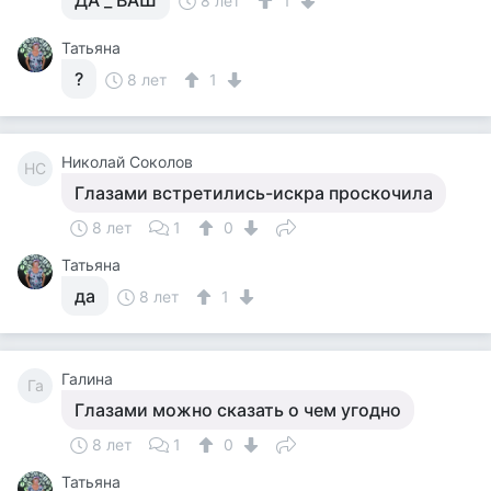
ДА _ ВАШ
8 лет
1
Татьяна
?
8 лет
1
Николай Соколов
НС
Глазами встретились-искра проскочила
8 лет
1
0
Татьяна
да
8 лет
1
Галина
Га
Глазами можно сказать о чем угодно
8 лет
1
0
Татьяна