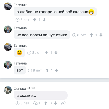
Евгеник
о любви не говори-о ней всё сказано
8 лет
1
Татьяна
не все-поэты пишут стихи
8 лет
1
Евгеник
8 лет
1
Татьяна
вот
8 лет
1
Фенька *****
в сказке...
8 лет
1
0