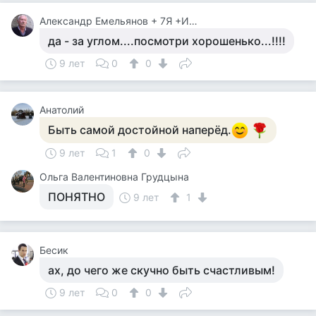
Александр Емельянов + 7Я +Инструктор Туризма
да - за углом....посмотри хорошенько...!!!!
9 лет
0
0
Анатолий
Быть самой достойной наперёд.
9 лет
1
0
Ольга Валентиновна Грудцына
ПОНЯТНО
9 лет
1
Бесик
ах, до чего же скучно быть счастливым!
9 лет
0
0