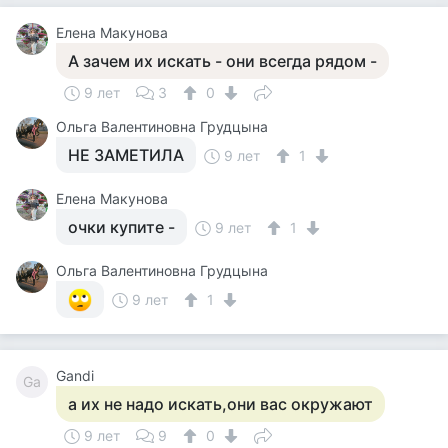
Елена Макунова
А зачем их искать - они всегда рядом -
9 лет
3
0
Ольга Валентиновна Грудцына
НЕ ЗАМЕТИЛА
9 лет
1
Елена Макунова
очки купите -
9 лет
1
Ольга Валентиновна Грудцына
9 лет
1
Gandi
Ga
а их не надо искать,они вас окружают
9 лет
9
0