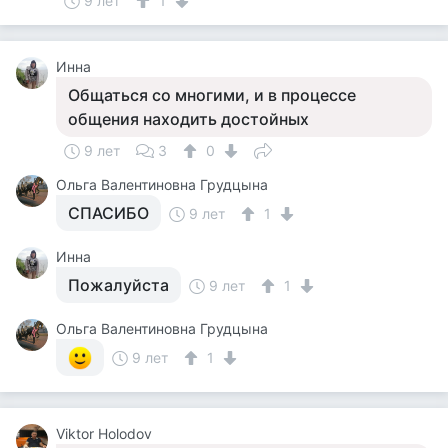
9 лет
1
Инна
Общаться со многими, и в процессе
общения находить достойных
9 лет
3
0
Ольга Валентиновна Грудцына
СПАСИБО
9 лет
1
Инна
Пожалуйста
9 лет
1
Ольга Валентиновна Грудцына
9 лет
1
Viktor Holodov