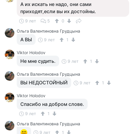
А их искать не надо, они сами
приходят,если вы их достойны.
9 лет
5
0
Ольга Валентиновна Грудцына
А ВЫ
9 лет
1
Viktor Holodov
Не мне судить.
9 лет
1
Ольга Валентиновна Грудцына
ВЫ НЕДОСТОЙНЫЙ
9 лет
1
Viktor Holodov
Спасибо на добром слове.
9 лет
1
Ольга Валентиновна Грудцына
9 лет
1