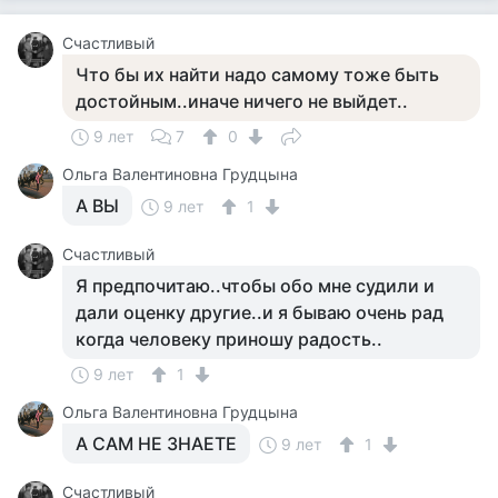
Счастливый
Что бы их найти надо самому тоже быть
достойным..иначе ничего не выйдет..
9 лет
7
0
Ольга Валентиновна Грудцына
А ВЫ
9 лет
1
Счастливый
Я предпочитаю..чтобы обо мне судили и
дали оценку другие..и я бываю очень рад
когда человеку приношу радость..
9 лет
1
Ольга Валентиновна Грудцына
А САМ НЕ ЗНАЕТЕ
9 лет
1
Счастливый