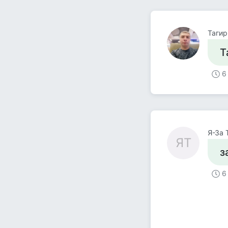
Тагир
Т
6
Я-За 
ЯТ
з
6