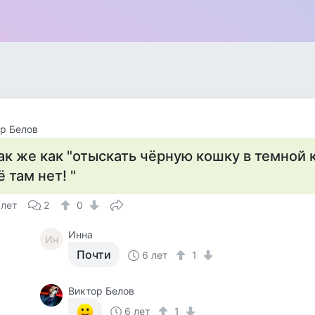
р Белов
ак же как "отыскать чёрную кошку в темной 
ё там нет! "
 лет
2
0
Инна
Ин
Почти
6 лет
1
Виктор Белов
6 лет
1