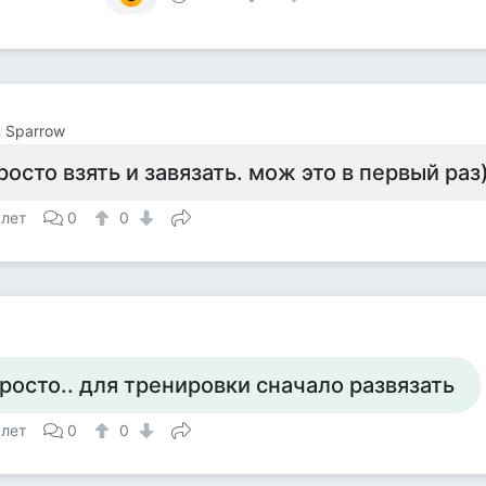
 Sparrow
росто взять и завязать. мож это в первый раз)
 лет
0
0
росто.. для тренировки сначало развязать
 лет
0
0