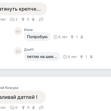
атянуть крепче...
 лет
2
0
Инна
Ин
Попробую
6 лет
1
Дэн!!!
Дэ
петлю на шее...
6 лет
1
сей Кожура
аливай датпей !
 лет
0
0