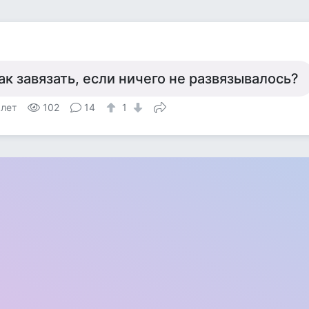
ак завязать, если ничего не развязывалось?
 лет
102
14
1