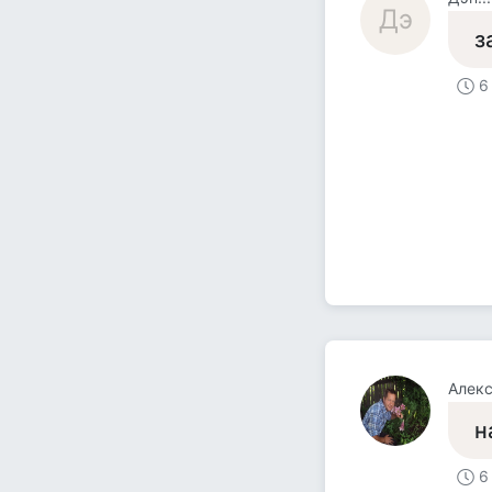
Дэ
з
6
Алек
н
6