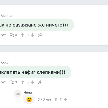
 Миркин
ак не развязано же ничего)))
 лет
0
0
Тобой
аклепать нафиг клёпками)))
 лет
3
0
Инна
Ин
6 лет
1