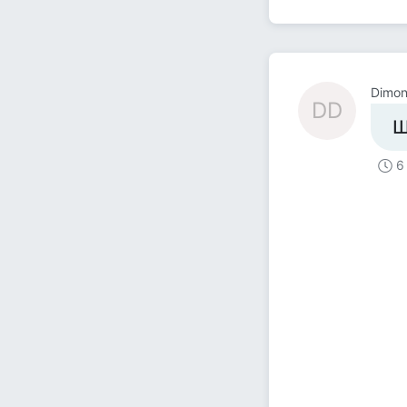
Dimon
DD
Ш
6