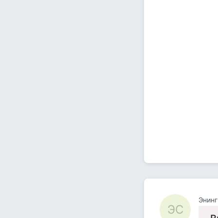
Энинг
ЭС