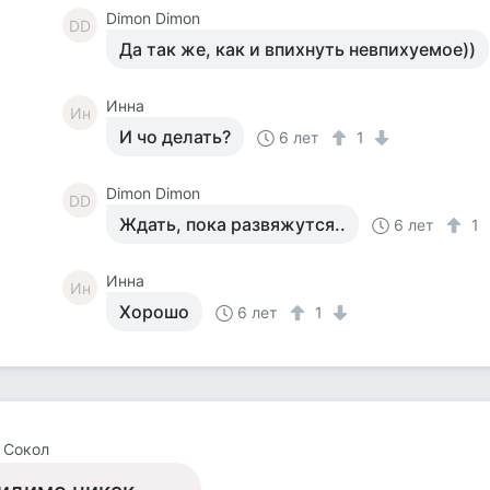
Dimon Dimon
DD
Да так же, как и впихнуть невпихуемое))
Инна
Ин
И чо делать?
6 лет
1
Dimon Dimon
DD
Ждать, пока развяжутся..
6 лет
1
Инна
Ин
Хорошо
6 лет
1
 Сокол