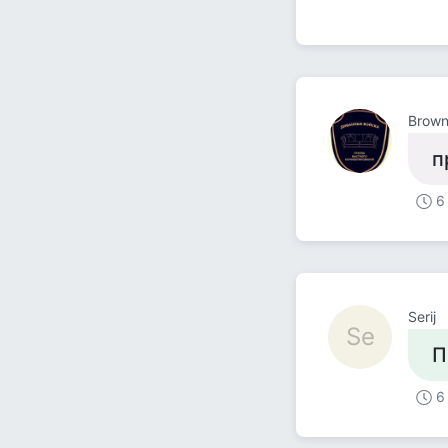
Brown
п
6
Serij
Se
П
6