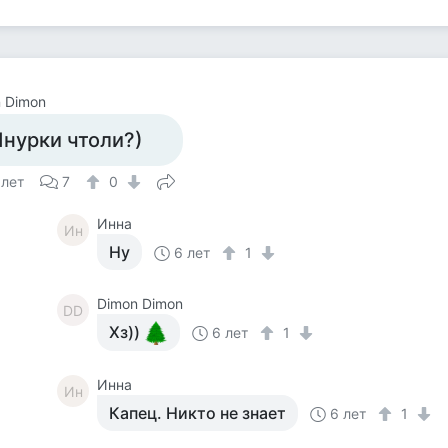
 Dimon
нурки чтоли?)
 лет
7
0
Инна
Ин
Ну
6 лет
1
Dimon Dimon
DD
Хз))
6 лет
1
Инна
Ин
Капец. Никто не знает
6 лет
1