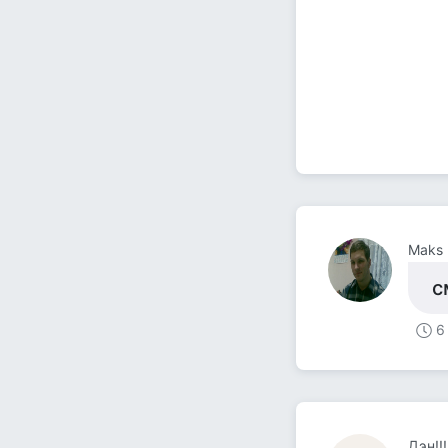
Maks 
с
6
Дэн!!!