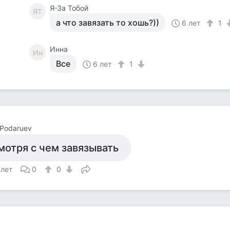
Я-За Тобой
ЯТ
а что завязать то хошь?))
6 лет
1
Инна
Ин
Все
6 лет
1
Podaruev
мотря с чем завязывать
 лет
0
0