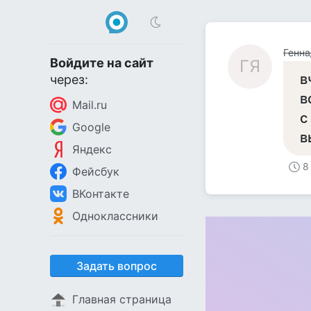
Генна
Войдите на сайт
ГЯ
в
через:
в
Mail.ru
с
Google
в
Яндекс
8
Фейсбук
ВКонтакте
Одноклассники
Задать вопрос
Главная страница