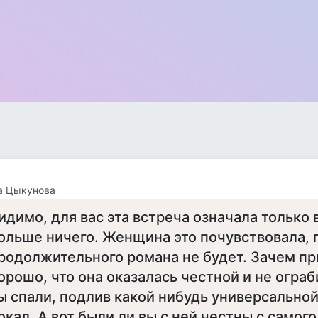
а Цыкунова
идимо, для вас эта встреча означала только 
ольше ничего. Женщина это почувствовала, п
родолжительного романа не будет. Зачем пр
орошо, что она оказалась честной и не ограб
ы спали, подлив какой нибудь универсально
окал. А вот были ли вы с ней честны с самого