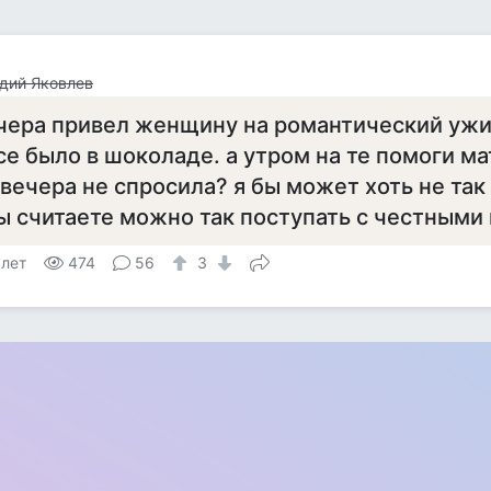
дий Яковлев
чера привел женщину на романтический ужи
се было в шоколаде. а утром на те помоги ма
 вечера не спросила? я бы может хоть не так 
ы считаете можно так поступать с честным
 лет
474
56
3