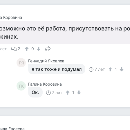
а Коровина
озможно это её работа, присутствовать на 
жинах.
 лет
2
0
Геннадий Яковлев
ГЯ
я так тоже и подумал
7 лет
1
Галина Коровина
ГК
Ок.
7 лет
1
ила Евсеева