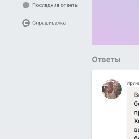
Последние ответы
Спрашивалка
Ответы
Ирин
В
б
п
Х
в
б