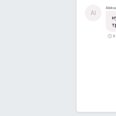
Aleks
Al
н
т
8