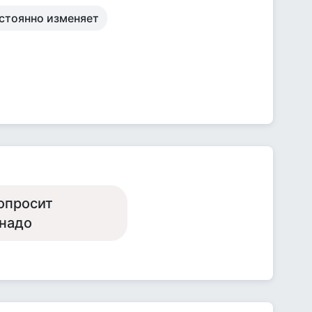
остоянно изменяет
опросит
 надо