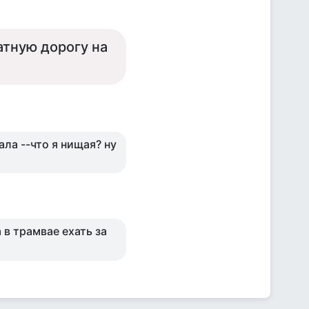
ратную дорогу на
ла --что я нищая? ну
 в трамвае ехать за