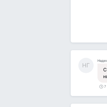
Наде
НГ
С
н
7