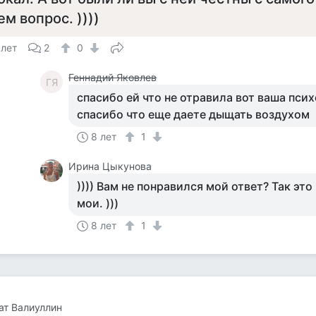
ем вопрос. ))))
 лет
2
0
Геннадий Яковлев
ГЯ
спасибо ей что не отравила вот ваша пси
спасибо что еще даете дыщать воздухом
8 лет
1
Ирина Цыкунова
)))) Вам не понравился мой ответ? Так эт
мои. )))
8 лет
1
т Валиуллин