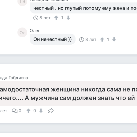
ГЯ
честный . но глупый потому ему жена и п
8 лет
1
Олег
Ол
Он нечестный ))
8 лет
1
жда Габдиева
амодостаточная женщина никогда сама не п
ичего.... А мужчина сам должен знать что ей
 лет
0
0