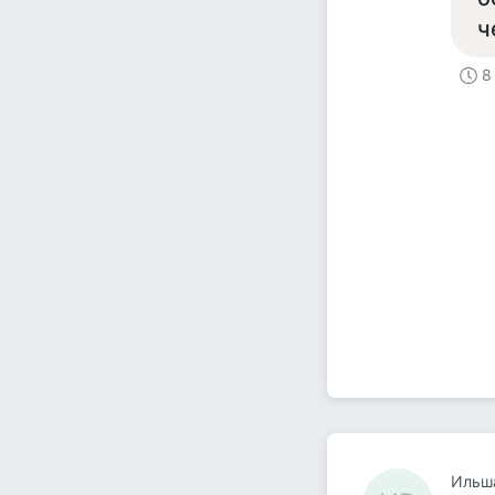
ч
8
Ильша