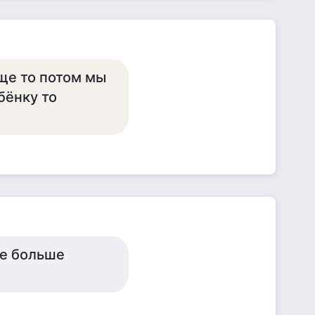
бще то потом мы
бёнку то
ще больше