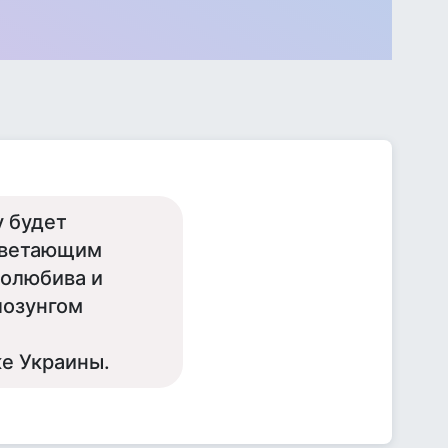
у будет
оцветающим
долюбива и
 лозунгом
ке Украины.