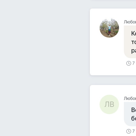
Любо
К
т
р
7
Любов
ЛВ
В
б
7