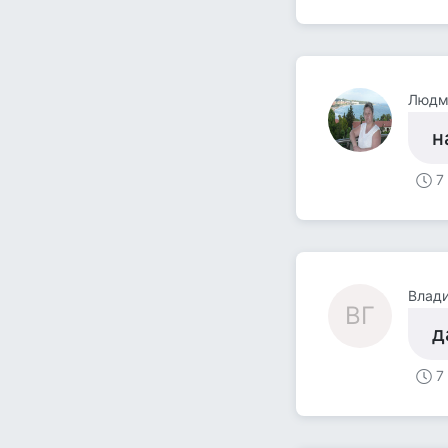
Людм
н
7
Влад
ВГ
д
7