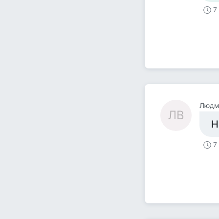
7
Людм
ЛВ
Н
7