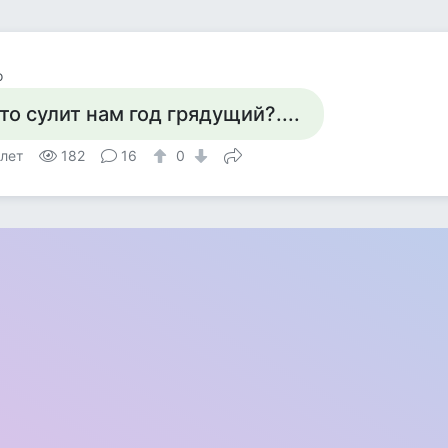
o
то сулит нам год грядущий?....
 лет
182
16
0