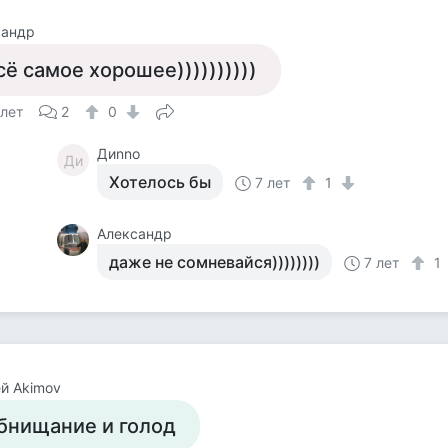
сандр
сё самое хорошее))))))))))
 лет
2
0
Диnno
Ди
Хотелось бы
7 лет
1
Александр
даже не сомневайся))))))))
7 лет
1
й Akimov
бнищание и голод