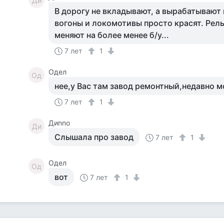
Ди
В дорогу не вкладывают, а вырабатывают
вогоны и локомотивы просто красят. Рел
меняют на более менее б/у...
7 лет
1
Одел
Од
нее,у Вас там завод ремонтный,недавно 
7 лет
1
Диnno
Ди
Слышала про завод
7 лет
1
Одел
Од
вот
7 лет
1