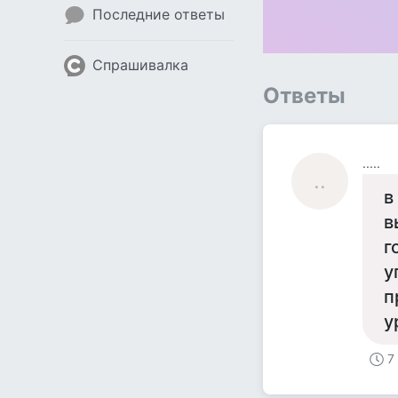
Последние ответы
Спрашивалка
Ответы
.....
..
в
в
г
у
п
у
7