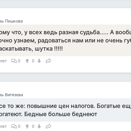
вь Пешкова
ому что, у всех ведь разная судьба..... А воо
очно узнаем, радоваться нам или не очень гу
аскатывать, шутка !!!!!
 лет
0
0
ь Витязева
се то же: повышние цен налогов. Богатые е
огатеют. Бедные больше беднеют
 лет
0
0