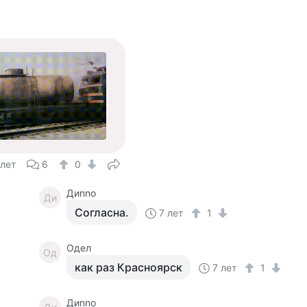
 лет
6
0
Диnno
Ди
Согласна.
7 лет
1
Одел
Од
как раз Красноярск
7 лет
1
Диnno