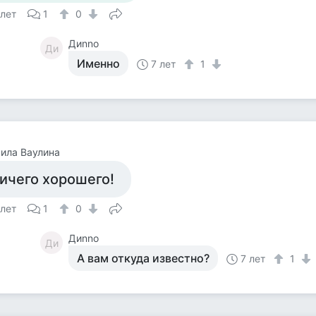
 лет
1
0
Диnno
Ди
Именно
7 лет
1
ила Ваулина
ичего хорошего!
 лет
1
0
Диnno
Ди
А вам откуда известно?
7 лет
1