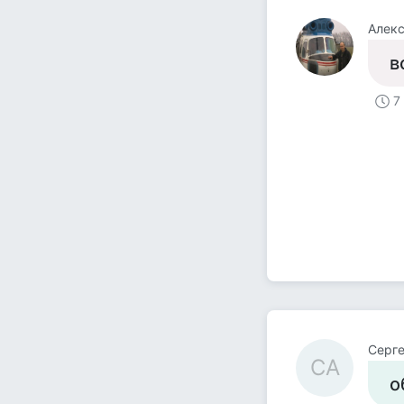
Алек
в
7
Серге
СA
о