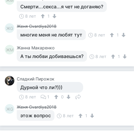
ЖМ
Смерти...секса...я чет не доганяю?
8 лет
1
Женя Gvardiya2018
ЖG
многие меня не любят тут
8 лет
1
Жанна Макаренко
ЖМ
А ты любви добиваешься?
8 лет
1
Сладкий Пирожок
Дурной что ли?)))
8 лет
1
0
Женя Gvardiya2018
ЖG
этож вопрос
8 лет
1