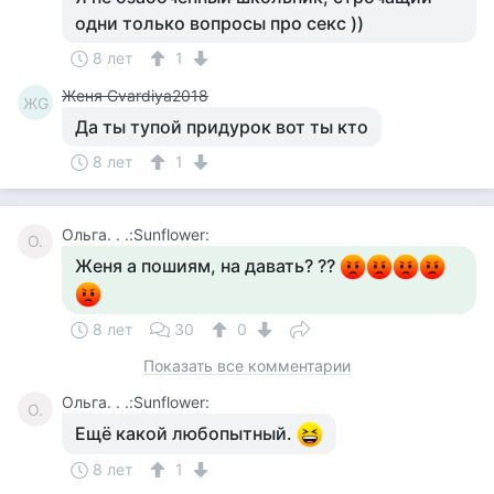
одни только вопросы про секс ))
8 лет
1
Женя Gvardiya2018
ЖG
Да ты тупой придурок вот ты кто
8 лет
1
Ольга. . .:Sunflower:
О.
Женя а пошиям, на давать? ??
8 лет
30
0
Показать все комментарии
Ольга. . .:Sunflower:
О.
Ещё какой любопытный.
8 лет
1