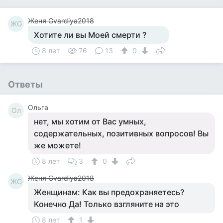
Женя Gvardiya2018
ЖG
Хотите ли вы Моей смерти ?
8 лет
76
13
0
Ответы
Ольга
Ол
нет, мы хотим от Вас умных,
содержательных, позитивных вопросов! Вы
же можете!
8 лет
3
0
Женя Gvardiya2018
ЖG
Женщинам: Как вы предохраняетесь?
Конечно Да! Только взгляните на это
8 лет
1