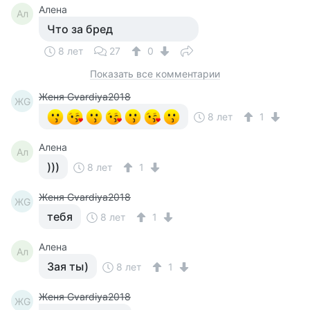
Алена
Ал
Что за бред
8 лет
27
0
Показать все комментарии
Женя Gvardiya2018
ЖG
8 лет
1
Алена
Ал
)))
8 лет
1
Женя Gvardiya2018
ЖG
тебя
8 лет
1
Алена
Ал
Зая ты)
8 лет
1
Женя Gvardiya2018
ЖG