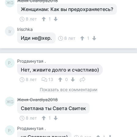
Женя Gvardiya2018
ЖG
Женщинам: Как вы предохраняетесь?
8 лет
1
Irischka
Ir
Иди не@хер.
8 лет
1
Proдвинутая .
P.
Нет, живите долго и счастливо)
8 лет
13
0
Показать все комментарии
Женя Gvardiya2018
ЖG
Светлана ты Света Свитек
8 лет
1
Proдвинутая .
P.