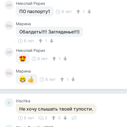
Николай Рерих
НР
ПО паспорту1
8 лет
1
Марина
Ма
Обалдеть!!!! Загляденье!!!)
8 лет
1
Николай Рерих
НР
8 лет
1
Марина
Ма
8 лет
1
Irischka
Ir
Не хочу слышать твоей тупости.
8 лет
2
0