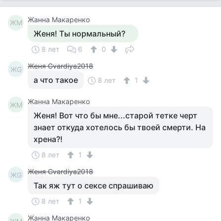
Жанна Макаренко
ЖМ
Женя! Ты нормальный?
8 лет
6
0
Женя Gvardiya2018
ЖG
а что такое
8 лет
1
Жанна Макаренко
ЖМ
Женя! Вот что бы мне...старой тетке черт
знает откуда хотелось бы твоей смерти. На
хрена?!
8 лет
1
Женя Gvardiya2018
ЖG
Так яж тут о сексе спрашиваю
8 лет
1
Жанна Макаренко