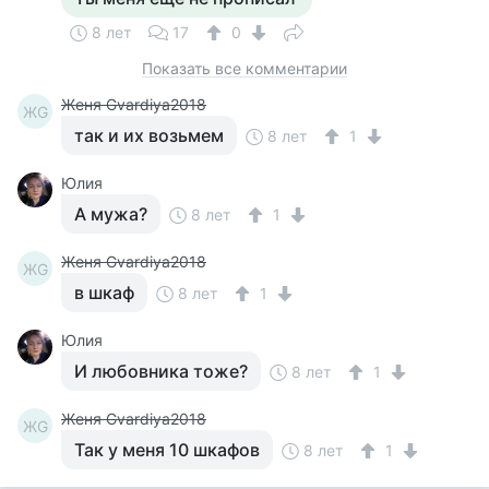
8 лет
17
0
Показать все комментарии
Женя Gvardiya2018
ЖG
так и их возьмем
8 лет
1
Юлия
А мужа?
8 лет
1
Женя Gvardiya2018
ЖG
в шкаф
8 лет
1
Юлия
И любовника тоже?
8 лет
1
Женя Gvardiya2018
ЖG
Так у меня 10 шкафов
8 лет
1