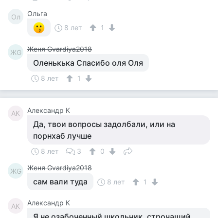
Ольга
Ол
8 лет
1
Женя Gvardiya2018
ЖG
Оленькька Спасибо оля Оля
8 лет
1
Александр К
АК
Да, твои вопросы задолбали, или на
порнхаб лучше
8 лет
3
0
Женя Gvardiya2018
ЖG
сам вали туда
8 лет
1
Александр К
АК
Я не озабоченный школьник, строчащий