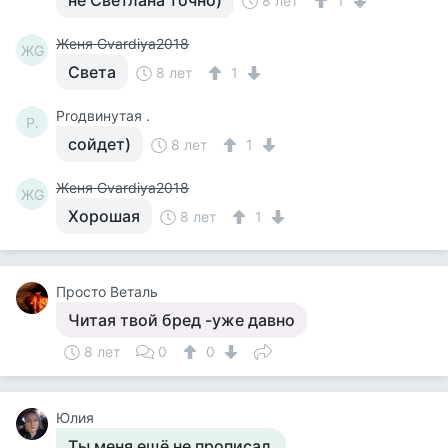
не Светлана точно)
8 лет
1
Женя Gvardiya2018
ЖG
Света
8 лет
1
Proдвинутая .
P.
сойдет)
8 лет
1
Женя Gvardiya2018
ЖG
Хорошая
8 лет
1
Просто Веталь
Читая твой бред -уже давно
8 лет
0
0
Юлия
Ты меня ещё не прописал