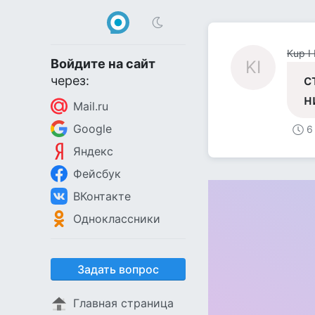
Kup I
Войдите на сайт
KI
с
через:
н
Mail.ru
Google
6
Яндекс
Фейсбук
ВКонтакте
Одноклассники
Задать вопрос
Главная страница