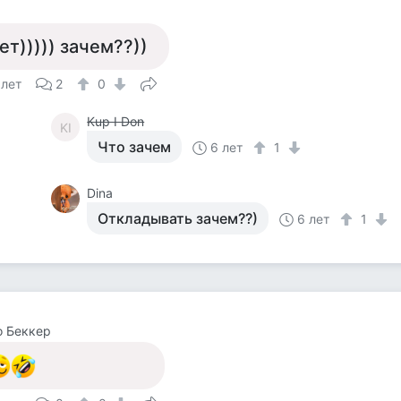
ет))))) зачем??))
 лет
2
0
Kup I Don
KI
Что зачем
6 лет
1
Dina
Откладывать зачем??)
6 лет
1
о Беккер