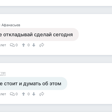
с Афанасьев
е откладывай сделай сегодня
 лет
0
0
🇱🇹
е стоит и думать об этом
 лет
0
0