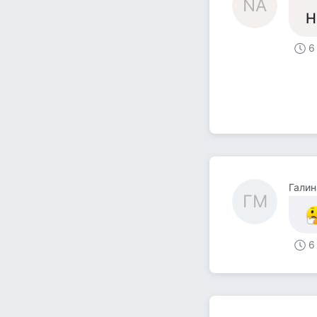
NA
Н
6
Галин
ГМ
6