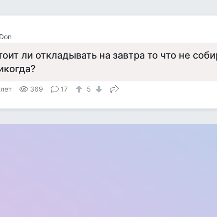
 Don
тоит ли откладывать на завтра то что не соб
икогда?
 лет
369
17
5