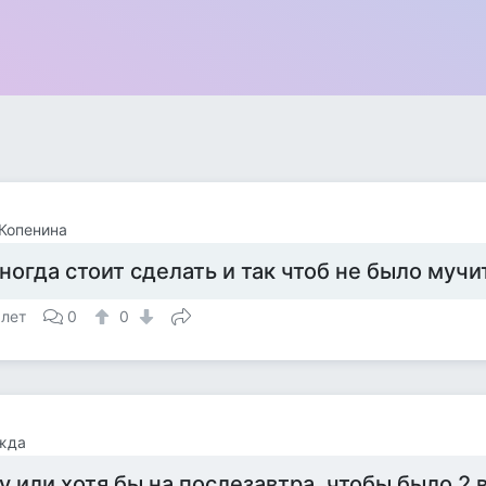
Копенина
ногда стоит сделать и так чтоб не было муч
 лет
0
0
жда
у или хотя бы на послезавтра, чтобы было 2