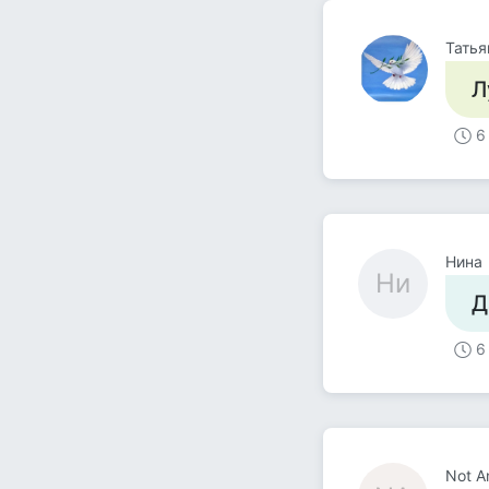
Тать
Л
6
Нина
Ни
Д
6
Not An