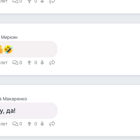
 лет
0
0
 Миркин
 лет
0
0
а Макаренко
у, да!
 лет
0
0