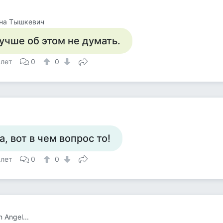
яна Тышкевич
учше об этом не думать.
 лет
0
0
а, вот в чем вопрос то!
 лет
0
0
 Angel...