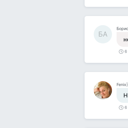
Бори
БА
н
6
Fenix
Н
6