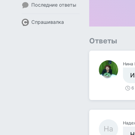
Последние ответы
Спрашивалка
Ответы
Нина 
И
6
Наде
На
Н