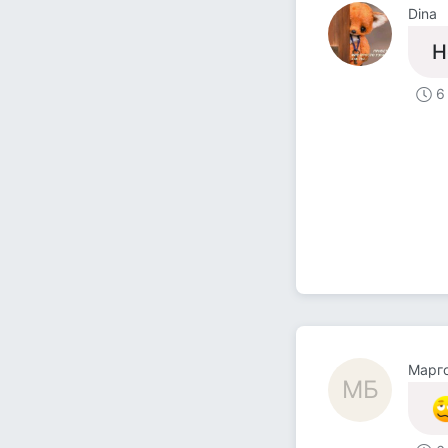
Dina
Н
6
Mарг
MБ