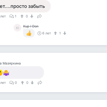
ет....просто забыть
 лет
1
0
Kup I Don
KI
6 лет
1
а Мазяркина
 лет
0
0