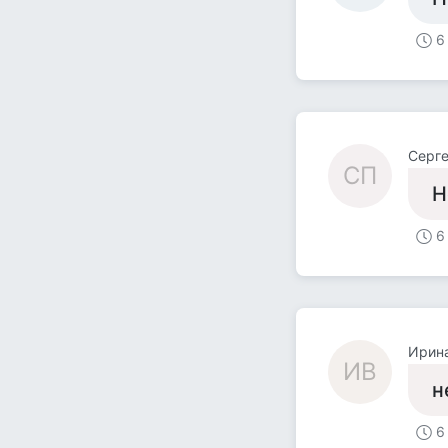
6
Cерге
CП
Н
6
Ирин
ИВ
н
6