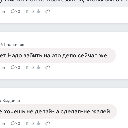
 лет
0
0
й Плотников
ет.Надо забить на это дело сейчас же.
 лет
0
0
а Выдрина
е хочешь не делай- а сделал-не жалей
 лет
0
0