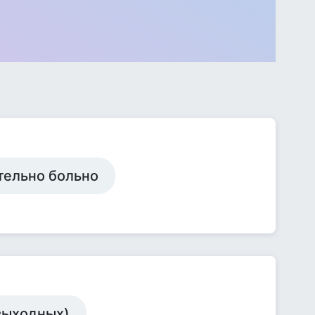
ительно больно
 выходных)