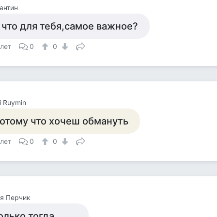
антин
 что для тебя,самое важное?
 лет
0
0
i Ruymin
отому что хочеш обмануть
 лет
0
0
я Перчик
олько тогда