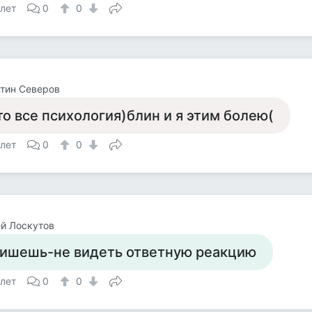
 лет
0
0
тин Северов
то все психология)блин и я этим болею(
 лет
0
0
й Лоскутов
ишешь-не видеть ответную реакцию
 лет
0
0