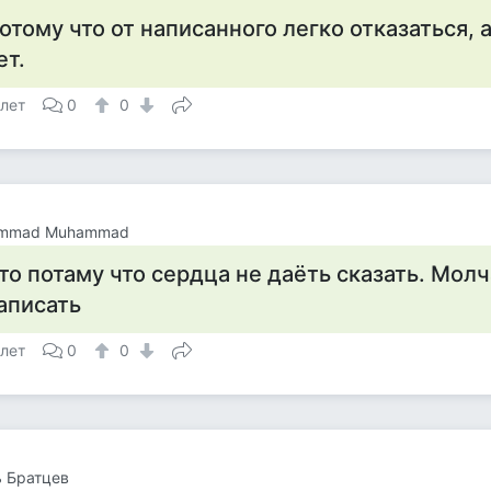
отому что от написанного легко отказаться, а
ет.
 лет
0
0
mmad Muhammad
то потаму что сердца не даёть сказать. Мол
аписать
 лет
0
0
 Братцев