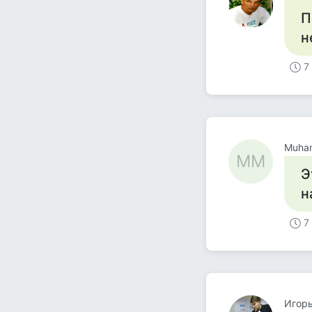
П
н
7
Muha
MM
Э
н
7
Игорь