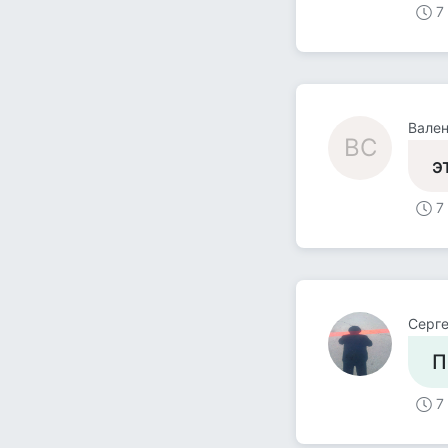
7
Вален
ВС
э
7
Серге
П
7