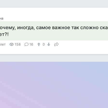
на
очему, иногда, самое важное так сложно сказ
ет?!
 лет
158
16
0