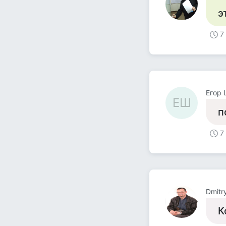
э
7
Егор
ЕШ
п
7
Dmitry
К