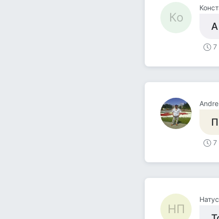
Конст
Ко
А
7
Andre
П
7
Натус
НП
Т