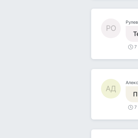
Рулев
РО
Т
7
Алекс
АД
П
7