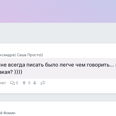
ександра) Саша Просто))
не всегда писать было легче чем говорить..
акая? ))))
 лет
0
0
ей Фомин