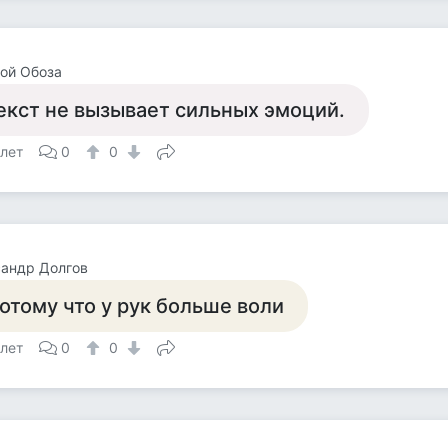
ой Обоза
екст не вызывает сильных эмоций.
 лет
0
0
андр Долгов
отому что у рук больше воли
 лет
0
0