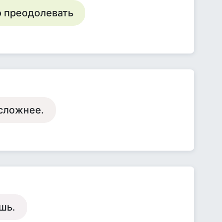
то преодолевать
 сложнее.
шь.