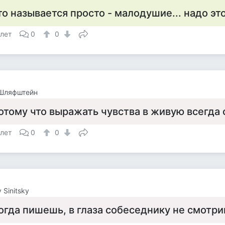
то называется просто - малодушие... надо э
 лет
0
0
 Шляфштейн
отому что выражать чувства в живую всегда
 лет
0
0
 Sinitsky
огда пишешь, в глаза собеседнику не смотри