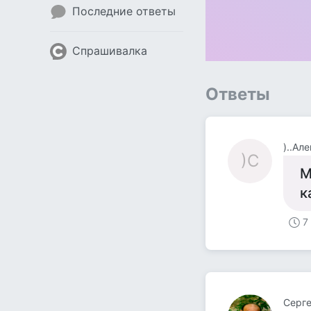
Последние ответы
Спрашивалка
Ответы
)..Ал
)С
М
к
7
Серг