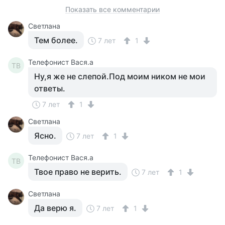
Показать все комментарии
Светлана
Тем более.
7 лет
1
Телефонист Вася.а
ТВ
Ну,я же не слепой.Под моим ником не мои
ответы.
7 лет
1
Светлана
Ясно.
7 лет
1
Телефонист Вася.а
ТВ
Твое право не верить.
7 лет
1
Светлана
Да верю я.
7 лет
1