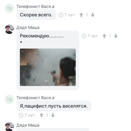
Телефонист Вася.а
ТВ
Скорее всего.
7 лет
1
Дядя Миша
Рекомендую..........
7 лет
1
*
Телефонист Вася.а
ТВ
Я,пацифист.пусть веселятся.
7 лет
1
Дядя Миша