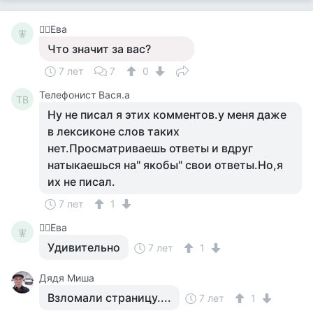
🧚‍♀️Ева
🧚‍
Что значит за вас?
7 лет
7
0
Телефонист Вася.а
ТВ
Ну не писал я этих комментов.у меня даже
в лексиконе слов таких
нет.Просматриваешь ответы и вдруг
натыкаешься на" якобы" свои ответы.Но,я
их не писал.
7 лет
1
🧚‍♀️Ева
🧚‍
Удивительно
7 лет
1
Дядя Миша
Взломали страницу....
7 лет
1