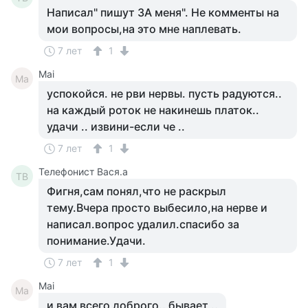
Написал" пишут ЗА меня". Не комменты на
мои вопросы,на это мне наплевать.
7 лет
1
Mai
Ma
успокойся. не рви нервы. пусть радуются..
на каждый роток не накинешь платок..
удачи .. извини-если че ..
7 лет
1
Телефонист Вася.а
ТВ
Фигня,сам понял,что не раскрыл
тему.Вчера просто выбесило,на нерве и
написал.вопрос удалил.спасибо за
понимание.Удачи.
7 лет
1
Mai
Ma
и вам всего доброго.. бывает ..