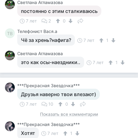
Светлана Агламазова
постоянно с этим сталкиваюсь
7 лет
2
0
Телефонист Вася.а
ТВ
Чё за хрень?нафига?
7 лет
1
Светлана Агламазова
это как осы-наездники..
7 лет
1
***Прекрасная Звездочка***
Друзья наверно твои влезают)
7 лет
10
0
Показать все комментарии
***Прекрасная Звездочка***
Хотят
7 лет
1