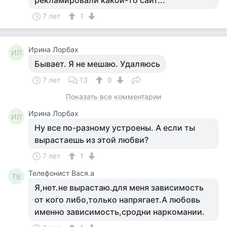
рекламировали какой-то сайт...
7 лет
1
Ирина Лорбах
ИЛ
Бывает. Я не мешаю. Удаляюсь
7 лет
13
0
Показать все комментарии
Ирина Лорбах
ИЛ
Ну все по-разному устроены. А если ты
вырастаешь из этой любви?
7 лет
1
Телефонист Вася.а
ТВ
Я,нет.не вырастаю.для меня зависимость
от кого либо,только напрягает.А любовь
именно зависимость,сродни наркомании.