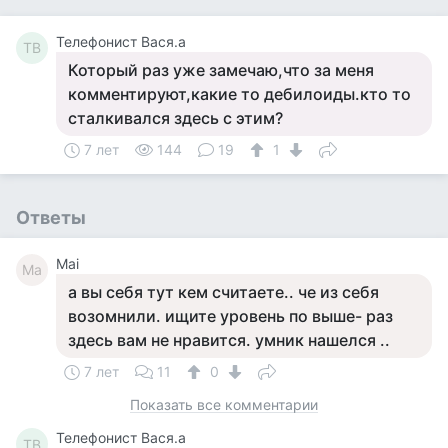
Телефонист Вася.а
ТВ
Который раз уже замечаю,что за меня
комментируют,какие то дебилоиды.кто то
сталкивался здесь с этим?
7 лет
144
19
1
Ответы
Mai
Ma
а вы себя тут кем считаете.. че из себя
возомнили. ищите уровень по выше- раз
здесь вам не нравится. умник нашелся ..
7 лет
11
0
Показать все комментарии
Телефонист Вася.а
ТВ