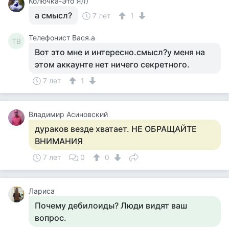
Колючка-Это Я)))
а смысл?
7 лет
1
Телефонист Вася.а
ТВ
Вот это мне и интересно.смысл?у меня на
этом аккаунте нет ничего секретного.
7 лет
1
Владимир Асиновский
дураков везде хватает. НЕ ОБРАЩАЙТЕ
ВНИМАНИЯ
7 лет
0
0
Лариса
Почему дебилоиды? Люди видят ваш
вопрос.