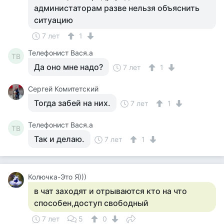
администаторам разве нельзя объяснить
ситуацию
7 лет
1
Телефонист Вася.а
ТВ
Да оно мне надо?
7 лет
1
Сергей Комитетский
Тогда забей на них.
7 лет
1
Телефонист Вася.а
ТВ
Так и делаю.
7 лет
1
Колючка-Это Я)))
в чат заходят и отрываются кто на что
способен,доступ свободный
7 лет
5
0