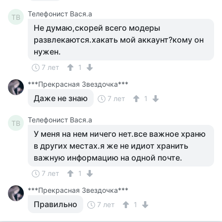
Телефонист Вася.а
ТВ
Не думаю,скорей всего модеры
развлекаются.хакать мой аккаунт?кому он
нужен.
7 лет
1
***Прекрасная Звездочка***
Даже не знаю
7 лет
1
Телефонист Вася.а
ТВ
У меня на нем ничего нет.все важное храню
в других местах.я же не идиот хранить
важную информацию на одной почте.
7 лет
1
***Прекрасная Звездочка***
Правильно
7 лет
1