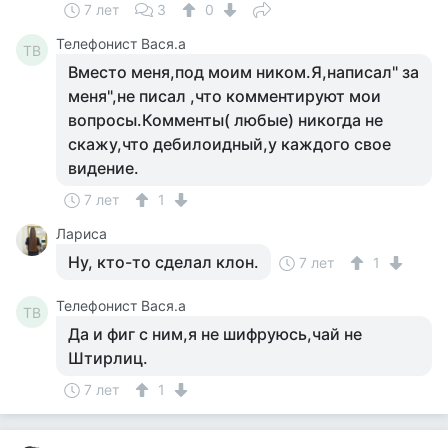
7 лет
3
0
Телефонист Вася.а
ТВ
Вместо меня,под моим ником.Я,написал" за
меня",не писал ,что комментируют мои
вопросы.Комменты( любые) никогда не
скажу,что дебилоидный,у каждого свое
видение.
7 лет
1
Лариса
Ну, кто-то сделал клон.
7 лет
1
Телефонист Вася.а
ТВ
Да и фиг с ним,я не шифруюсь,чай не
Штирлиц.
7 лет
1