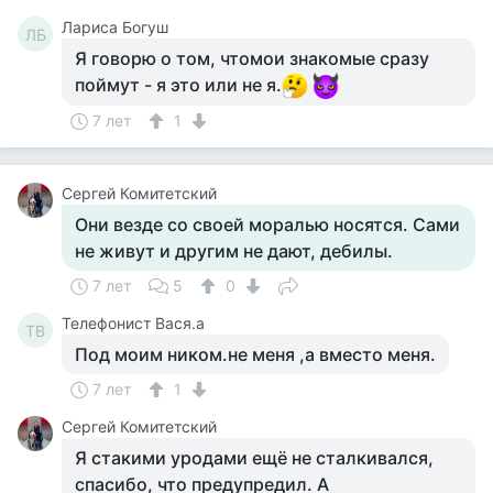
Лариса Богуш
ЛБ
Я говорю о том, чтомои знакомые сразу
поймут - я это или не я.
7 лет
1
Сергей Комитетский
Они везде со своей моралью носятся. Сами
не живут и другим не дают, дебилы.
7 лет
5
0
Телефонист Вася.а
ТВ
Под моим ником.не меня ,а вместо меня.
7 лет
1
Сергей Комитетский
Я стакими уродами ещё не сталкивался,
спасибо, что предупредил. А