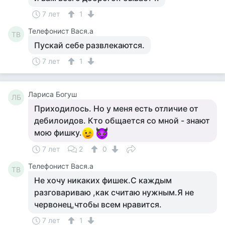
7 лет
1
Телефонист Вася.а
ТВ
Пускай себе развлекаются.
7 лет
1
Лариса Богуш
ЛБ
Приходилось. Но у меня есть отличие от
дебилоидов. Кто общается со мной - знают
мою фишку.
7 лет
2
0
Телефонист Вася.а
ТВ
Не хочу никаких фишек.С каждым
разговариваю ,как считаю нужным.Я не
червонец,чтобы всем нравится.
7 лет
1