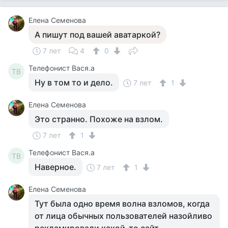
Елена Семенова
А пишут под вашей аватаркой?
7 лет
4
0
Телефонист Вася.а
ТВ
Ну в том то и дело.
7 лет
1
Елена Семенова
Это странно. Похоже на взлом.
7 лет
1
Телефонист Вася.а
ТВ
Наверное.
7 лет
1
Елена Семенова
Тут была одно время волна взломов, когда
от лица обычных пользователей назойливо