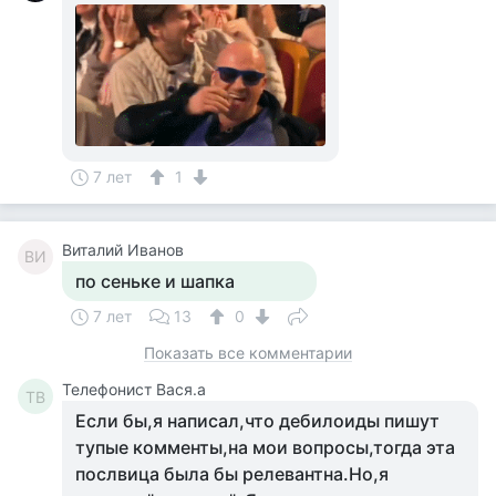
7 лет
1
Виталий Иванов
ВИ
по сеньке и шапка
7 лет
13
0
Показать все комментарии
Телефонист Вася.а
ТВ
Если бы,я написал,что дебилоиды пишут
тупые комменты,на мои вопросы,тогда эта
послвица была бы релевантна.Но,я