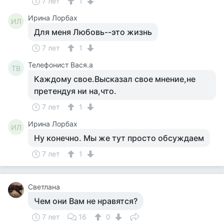
7 лет
1
Ирина Лорбах
ИЛ
Для меня Любовь--это жизнь
7 лет
1
Телефонист Вася.а
ТВ
Каждому свое.Высказал свое мнение,не
претендуя ни на,что.
7 лет
1
Ирина Лорбах
ИЛ
Ну конечно. Мы же тут просто обсуждаем
7 лет
1
Светлана
Чем они Вам не нравятся?
7 лет
16
0