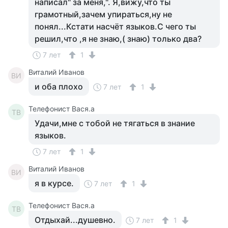
написал" за меня,". Я,вижу,что ты
грамотный,зачем упираться,ну не
понял...Кстати насчёт языков.С чего ты
решил,что ,я не знаю,( знаю) только два?
7 лет
1
Виталий Иванов
ВИ
и оба плохо
7 лет
1
Телефонист Вася.а
ТВ
Удачи,мне с тобой не тягаться в знание
языков.
7 лет
1
Виталий Иванов
ВИ
я в курсе.
7 лет
1
Телефонист Вася.а
ТВ
Отдыхай...душевно.
7 лет
1