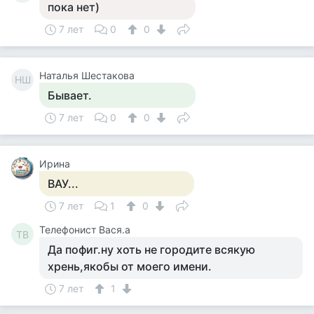
пока нет)
7 лет
0
0
Наталья Шестакова
НШ
Бывает.
7 лет
0
0
Ирина
ВАУ...
7 лет
1
0
Телефонист Вася.а
ТВ
Да пофиг.ну хоть не городите всякую
хрень,якобы от моего имени.
7 лет
1