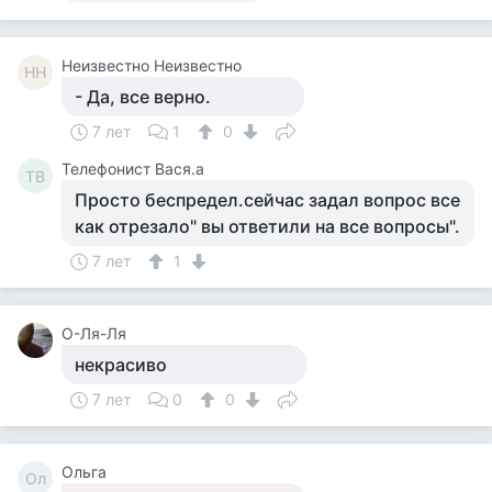
Неизвестно Неизвестно
НН
- Да, все верно.
7 лет
1
0
Телефонист Вася.а
ТВ
Просто беспредел.сейчас задал вопрос все
как отрезало" вы ответили на все вопросы".
7 лет
1
О-Ля-Ля
некрасиво
7 лет
0
0
Ольга
Ол