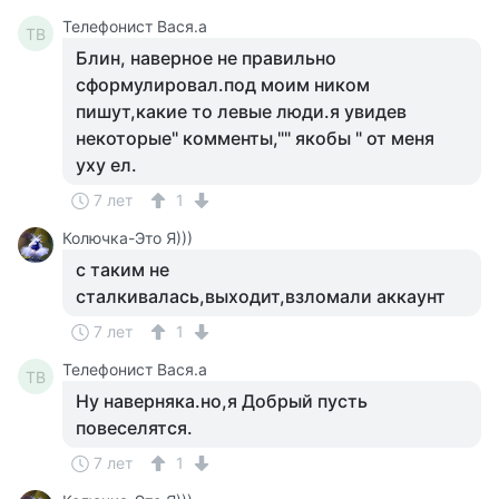
Телефонист Вася.а
ТВ
Блин, наверное не правильно
сформулировал.под моим ником
пишут,какие то левые люди.я увидев
некоторые" комменты,"" якобы " от меня
уху ел.
7 лет
1
Колючка-Это Я)))
с таким не
сталкивалась,выходит,взломали аккаунт
7 лет
1
Телефонист Вася.а
ТВ
Ну наверняка.но,я Добрый пусть
повеселятся.
7 лет
1