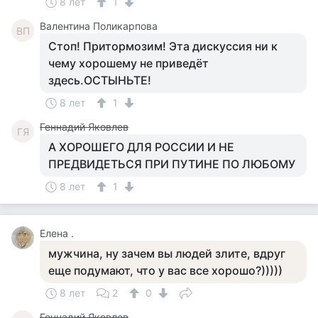
8 лет
1
Валентина Поликарпова
ВП
Стоп! Притормозим! Эта дискуссия ни к
чему хорошему не приведёт
здесь.ОСТЫНЬТЕ!
8 лет
1
Геннадий Яковлев
ГЯ
А ХОРОШЕГО ДЛЯ РОССИИ И НЕ
ПРЕДВИДЕТЬСЯ ПРИ ПУТИНЕ ПО ЛЮБОМУ
8 лет
1
Елена .
мужчина, ну зачем вы людей злите, вдруг
еще подумают, что у вас все хорошо?)))))
8 лет
2
0
Геннадий Яковлев