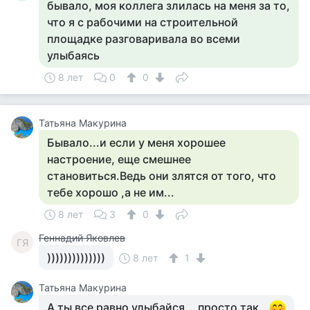
бывало, моя коллега злилась на меня за то,
что я с рабочими на строительной
площадке разговаривала во всеми
улыбаясь
8 лет
0
0
Татьяна Макурина
Бывало...и если у меня хорошее
настроение, еще смешнее
становиться.Ведь они злятся от того, что
тебе хорошо ,а не им...
8 лет
3
0
Геннадий Яковлев
ГЯ
))))))))))))))
8 лет
1
Татьяна Макурина
А ты все равно улыбайся... просто так...