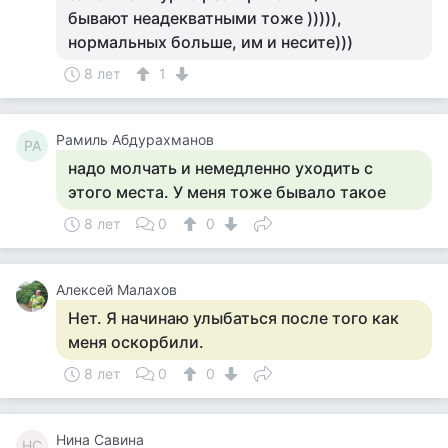
бывают неадекватными тоже ))))),
нормальных больше, им и несите)))
8 лет
1
Рамиль Абдурахманов
РА
надо молчать и немедленно уходить с
этого места. У меня тоже бывало такое
8 лет
0
0
Алексей Малахов
Нет. Я начинаю улыбаться после того как
меня оскорбили.
8 лет
0
0
Нина Савина
НС