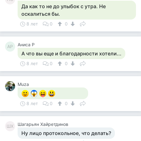
Да как то не до улыбок с утра. Не
оскалиться бы.
8 лет
0
0
Аниса Р
АР
А что вы еще и благодарности хотели...
8 лет
0
0
Muza
8 лет
0
0
Шагарьян Хайретдинов
ШХ
Ну лицо протокольное, что делать?