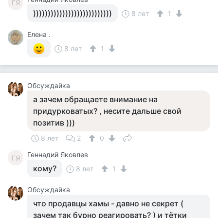
ГЯ
)))))))))))))))))))))))))))
8 лет
1
Елена .
8 лет
1
Обсуждайка
а зачем обращаете внимание на
придурковатых? , несите дальше свой
позитив )))
8 лет
2
0
Геннадий Яковлев
ГЯ
кому?
8 лет
1
Обсуждайка
что продавцы хамы - давно не секрет (
зачем так бурно реагировать? ) и тётки