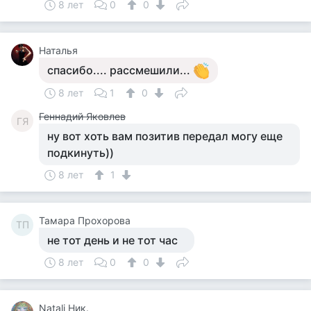
8 лет
0
0
Наталья
спасибо.... рассмешили...
8 лет
1
0
Геннадий Яковлев
ГЯ
ну вот хоть вам позитив передал могу еще
подкинуть))
8 лет
1
Тамара Прохорова
ТП
не тот день и не тот час
8 лет
0
0
Natali Ник.