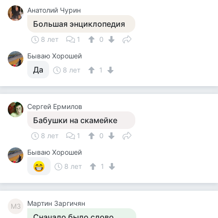
Анатолий Чурин
Большая энциклопедия
8 лет
1
0
Бываю Хорошей
Да
8 лет
1
Сергей Ермилов
Бабушки на скамейке
8 лет
1
0
Бываю Хорошей
8 лет
1
Мартин Заргичян
МЗ
Сначало было слово