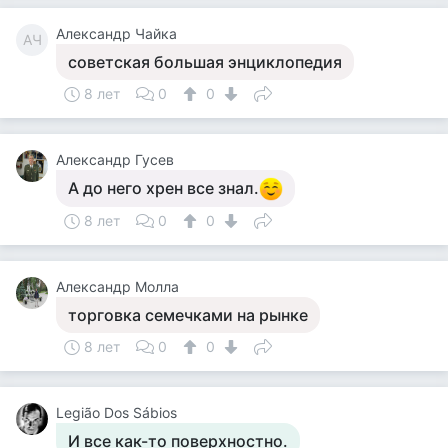
Александр Чайка
АЧ
советская большая энциклопедия
8 лет
0
0
Александр Гусев
А до него хрен все знал.
8 лет
0
0
Александр Молла
торговка семечками на рынке
8 лет
0
0
Legião Dos Sábios
И все как-то поверхностно.