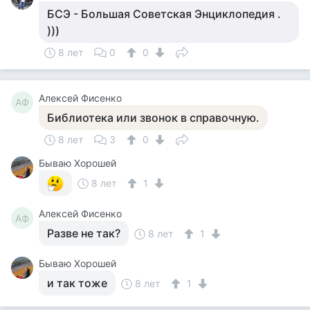
БСЭ - Большая Советская Энциклопедия .
)))
8 лет
0
0
Алексей Фисенко
АФ
Библиотека или звонок в справочную.
8 лет
3
0
Бываю Хорошей
8 лет
1
Алексей Фисенко
АФ
Разве не так?
8 лет
1
Бываю Хорошей
и так тоже
8 лет
1