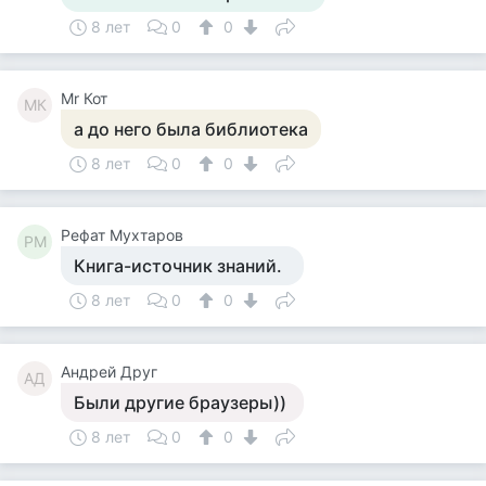
8 лет
0
0
Mr Кот
MК
а до него была библиотека
8 лет
0
0
Рефат Мухтаров
РМ
Книга-источник знаний.
8 лет
0
0
Андрей Друг
АД
Были другие браузеры))
8 лет
0
0