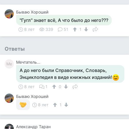
Бываю Хорошей
"Гугл" знает всё, А что было до него???
8 лет
339
51
1
Ответы
Мечтатель...
Ме
А до него были Справочник, Словарь,
Энциклопедия в виде книжных изданий!
8 лет
1
0
Бываю Хорошей
8 лет
1
Александр Таран