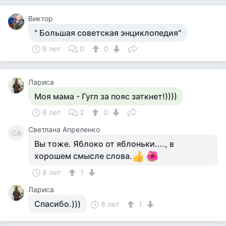
Виктор
" Большая советская энциклопедия"
8 лет
0
0
Лариса
Моя мама - Гугл за пояс заткнет!))))
8 лет
2
0
Светлана Апреленко
СА
Вы тоже. Яблоко от яблоньки...., в
хорошем смысле слова.
8 лет
1
Лариса
Спасибо.)))
8 лет
1