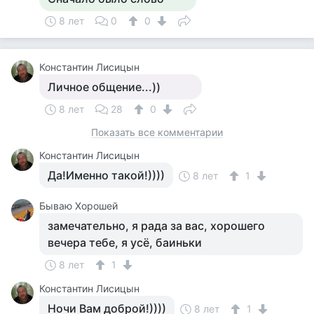
8 лет
0
0
Константин Лисицын
Личное общение...))
8 лет
28
0
Показать все комментарии
Константин Лисицын
Да!Именно такой!))))
8 лет
1
Бываю Хорошей
замечательно, я рада за вас, хорошего
вечера тебе, я усё, баиньки
8 лет
1
Константин Лисицын
Ночи Вам доброй!))))
8 лет
1