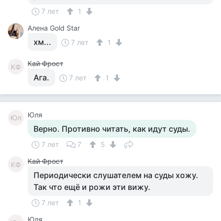
7 лет
1
Алена Gold Star
хм...
7 лет
1
Кай Фрост
КФ
Ага.
7 лет
1
Юля
Юл
Верно. Противно читать, как идут суды.
7 лет
7
5
Кай Фрост
КФ
Периодически слушателем на суды хожу.
Так что ещё и рожи эти вижу.
7 лет
1
Юля