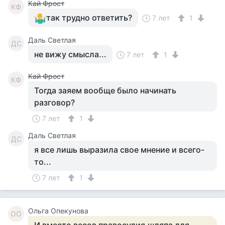
Кай Фрост
КФ
так трудно ответить?
7 лет
1
Даль Светлая
ДС
не вижу смысла...
7 лет
1
Кай Фрост
КФ
Тогда заяем вообще было начинать
разговор?
7 лет
1
Даль Светлая
ДС
я все лишь выразила свое мнение и всего-
то...
7 лет
1
Ольга Опекунова
ОО