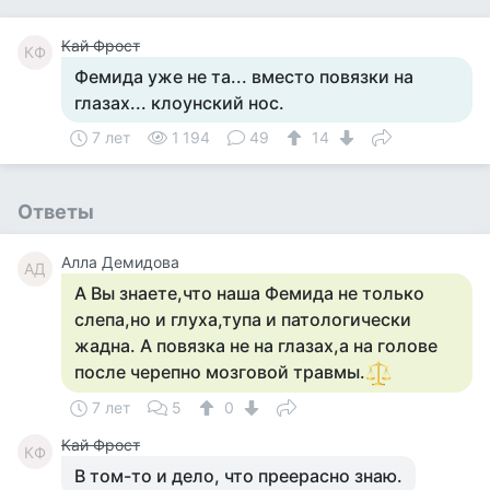
Кай Фрост
КФ
Фемида уже не та... вместо повязки на
глазах... клоунский нос.
7 лет
1 194
49
14
Ответы
Алла Демидова
АД
А Вы знаете,что наша Фемида не только
слепа,но и глуха,тупа и патологически
жадна. А повязка не на глазах,а на голове
после черепно мозговой травмы.
7 лет
5
0
Кай Фрост
КФ
В том-то и дело, что преерасно знаю.