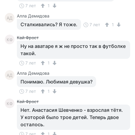
7 лет
1
Алла Демидова
АД
Сталкивались? Я тоже.
7 лет
1
Кай Фрост
КФ
Ну на аватаре я ж не просто так в футболке
такой.
7 лет
1
Алла Демидова
АД
Понимаю. Любимая девушка?
7 лет
1
Кай Фрост
КФ
Нет. Анастасия Шевченко - взрослая тётя.
У которой было трое детей. Теперь двое
осталось.
7 лет
1