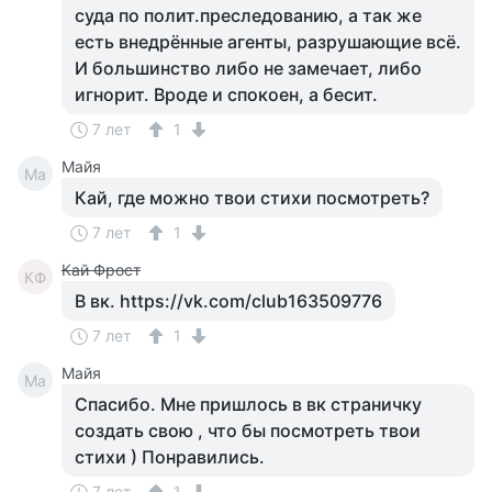
суда по полит.преследованию, а так же
есть внедрённые агенты, разрушающие всё.
И большинство либо не замечает, либо
игнорит. Вроде и спокоен, а бесит.
7 лет
1
Майя
Ма
Кай, где можно твои стихи посмотреть?
7 лет
1
Кай Фрост
КФ
В вк. https://vk.com/club163509776
7 лет
1
Майя
Ма
Спасибо. Мне пришлось в вк страничку
создать свою , что бы посмотреть твои
стихи ) Понравились.
7 лет
1