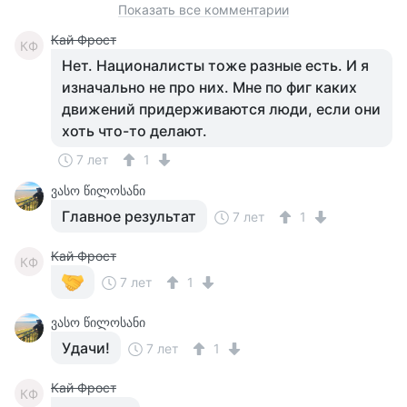
Показать все комментарии
Кай Фрост
КФ
Нет. Националисты тоже разные есть. И я
изначально не про них. Мне по фиг каких
движений придерживаются люди, если они
хоть что-то делают.
7 лет
1
ვასო წილოსანი
Главное результат
7 лет
1
Кай Фрост
КФ
7 лет
1
ვასო წილოსანი
Удачи!
7 лет
1
Кай Фрост
КФ