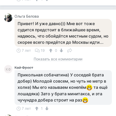
Ольга Белова
Привет! И уже давно))) Мне вот тоже
судится предстоит в ближайшее время,
надеюсь, что обойдётся местным судом, но
скорее всего придётся до Москвы идти...
7 лет
19
0
Показать все комментарии
Кай Фрост
КФ
Прикольная собачатина) У соседей брата
добер) Молодой совсем, но чуть не метр в
холке) Мы его называем конепём
та ещё
лошадяка) Зато у брата минитакса, и эта
чучундра добера строит на раз
7 лет
1