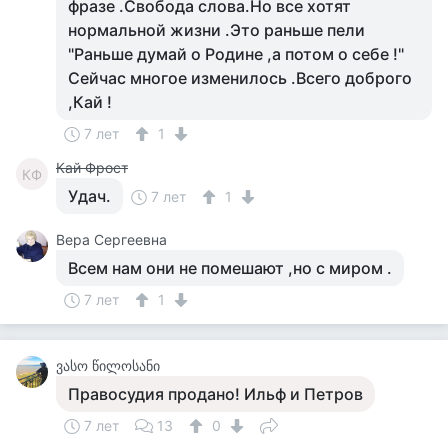
фразе .Свобода слова.Но все хотят
нормальной жизни .Это раньше пели
"Раньше думай о Родине ,а потом о себе !"
Сейчас многое изменилось .Всего доброго
,Кай !
7 лет
1
Кай Фрост
КФ
Удач.
7 лет
1
Вера Сергеевна
Всем нам они не помешают ,но с миром .
7 лет
1
ვასო წილოსანი
Правосудия продано! Ильф и Петров
7 лет
13
0