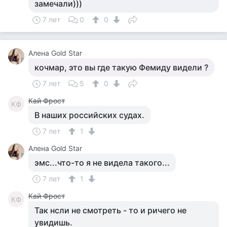
замечали)))
7 лет
0
0
Алена Gold Star
кочмар, это вы где такую Фемиду видели ?
7 лет
5
0
Кай Фрост
КФ
В наших российских судах.
7 лет
1
Алена Gold Star
эмс...что-то я не видела такого...
7 лет
1
Кай Фрост
КФ
Так нсли не смотреть - то и ричего не
увидишь.