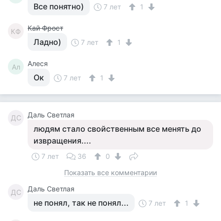
Все понятно)
7 лет
1
Кай Фрост
КФ
Ладно)
7 лет
1
Алеся
Ал
Ок
7 лет
1
Даль Светлая
ДС
людям стало свойственным все менять до
извращения....
7 лет
36
0
Показать все комментарии
Даль Светлая
ДС
не понял, так не понял...
7 лет
1