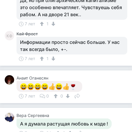
Да, но при олигархическом капитализме
это особенно впечатляет. Чувствуешь себя
рабом. А на дворе 21 век..
7 лет
1
Кай Фрост
КФ
Информации просто сейчас больше. У нас
так всегда было, +-.
7 лет
1
Анаит Оганесян
7 лет
0
0
Вера Сергеевна
А я думала растущая любовь к мзде !