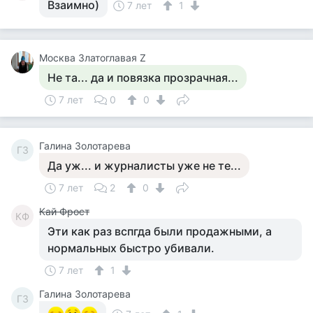
Взаимно)
7 лет
1
Москва Златоглавая Z
Не та... да и повязка прозрачная...
7 лет
0
0
Галина Золотарева
ГЗ
Да уж... и журналисты уже не те...
7 лет
2
0
Кай Фрост
КФ
Эти как раз вспгда были продажными, а
нормальных быстро убивали.
7 лет
1
Галина Золотарева
ГЗ