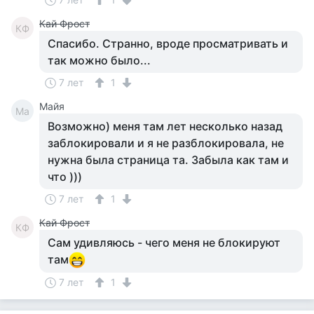
Кай Фрост
КФ
Спасибо. Странно, вроде просматривать и
так можно было...
7 лет
1
Майя
Ма
Возможно) меня там лет несколько назад
заблокировали и я не разблокировала, не
нужна была страница та. Забыла как там и
что )))
7 лет
1
Кай Фрост
КФ
Сам удивляюсь - чего меня не блокируют
там
7 лет
1