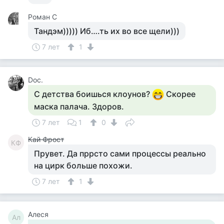
Роман C
Тандэм))))) Иб….ть их во все щели)))
7 лет
1
Doc.
С детства боишься клоунов?
Скорее
маска палача. Здоров.
7 лет
1
0
Кай Фрост
КФ
Прувет. Да пррсто сами процессы реально
на цирк больше похожи.
7 лет
1
Алеся
Ал