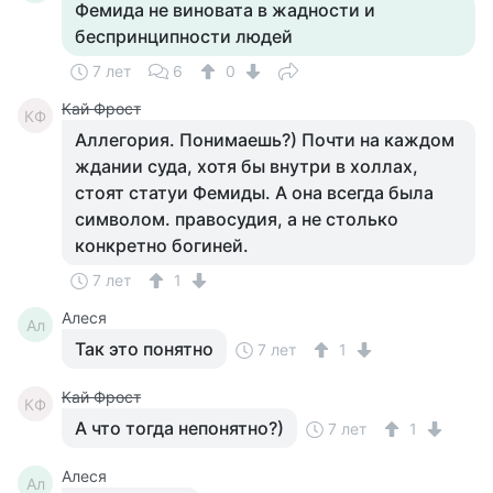
Фемида не виновата в жадности и
беспринципности людей
7 лет
6
0
Кай Фрост
КФ
Аллегория. Понимаешь?) Почти на каждом
ждании суда, хотя бы внутри в холлах,
стоят статуи Фемиды. А она всегда была
символом. правосудия, а не столько
конкретно богиней.
7 лет
1
Алеся
Ал
Так это понятно
7 лет
1
Кай Фрост
КФ
А что тогда непонятно?)
7 лет
1
Алеся
Ал