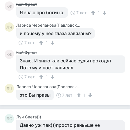
Кай Фрост
КФ
Я знаю про богиню.
7 лет
1
Лариса Черепанова(Павловская)
ЛЧ
и почему у нее глаза завязаны?
7 лет
1
Кай Фрост
КФ
Знаю. И знаю как сейчас суды проходят.
Потому и пост написал.
7 лет
1
Лариса Черепанова(Павловская)
ЛЧ
это Вы правы
7 лет
1
Луч Света)))
ЛС
Давно уж так)))просто ранььше не