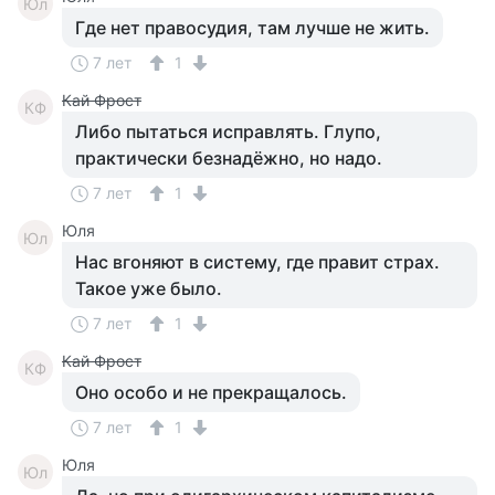
Юл
Где нет правосудия, там лучше не жить.
7 лет
1
Кай Фрост
КФ
Либо пытаться исправлять. Глупо,
практически безнадёжно, но надо.
7 лет
1
Юля
Юл
Нас вгоняют в систему, где правит страх.
Такое уже было.
7 лет
1
Кай Фрост
КФ
Оно особо и не прекращалось.
7 лет
1
Юля
Юл