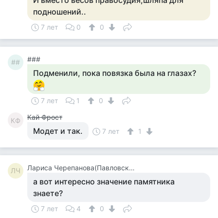
И вместо весов правосудия,шляпа для
подношений..
7 лет
0
0
###
##
Подменили, пока повязка была на глазах?
7 лет
1
0
Кай Фрост
КФ
Модет и так.
7 лет
1
Лариса Черепанова(Павловская)
ЛЧ
а вот интересно значение памятника
знаете?
7 лет
4
0