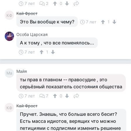
7 лет
2
0
Кай Фрост
КФ
Это Вы вообще к чему?
7 лет
1
Особа Царская
А к тому , что все поменялось...
7 лет
1
Майя
Ма
ты прав в главном -- правосудие , это
серьёзный показатель состояния общества
7 лет
7
0
Кай Фрост
КФ
Пручет. Знаешь, что больше всего бесит?
Есть масса идиотов, верящих что можно
петициями с подписями изменить решение