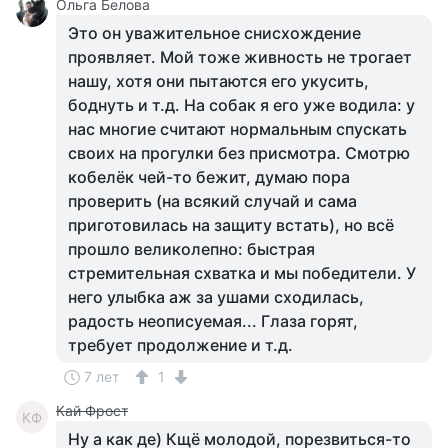
Ольга Белова
Это он уважительное снисхождение
проявляет. Мой тоже живность не трогает
нашу, хотя они пытаются его укусить,
боднуть и т.д. На собак я его уже водила: у
нас многие считают нормальным спускать
своих на прогулки без присмотра. Смотрю
кобелёк чей-то бежит, думаю пора
проверить (на всякий случай и сама
приготовилась на защиту встать), но всё
прошло великолепно: быстрая
стремительная схватка и мы победители. У
него улыбка аж за ушами сходилась,
радость неописуемая... Глаза горят,
требует продолжение и т.д.
7 лет
1
Кай Фрост
КФ
Ну а как де) Кщё молодой, порезвиться-то