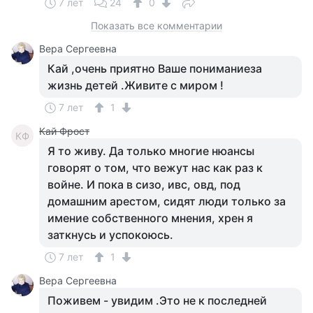
7 лет
24
0
Показать все комментарии
Вера Сергеевна
Кай ,очень приятно Ваше пониманиеза
жизнь детей .Живите с миром !
7 лет
1
Кай Фрост
КФ
Я то живу. Да только многие нюансы
говорят о том, что вежут нас как раз к
войне. И пока в сизо, ивс, овд, под
домашним арестом, сидят люди только за
имение собственного мнения, хрен я
заткнусь и успокоюсь.
7 лет
1
Вера Сергеевна
Поживем - увидим .Это не к последней