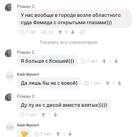
Роман C
У нас вообще в городе возле областного
суда Фемида с открытыми глазами)))
7 лет
32
0
Показать все комментарии
Роман C
Я больше с Ксюшей)))
7 лет
1
Кай Фрост
КФ
Да лишь бы не с вовой)
7 лет
1
Роман C
Ду лу их с дисой вместе взятых)))))
7 лет
1
Кай Фрост
КФ
7 лет
1