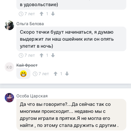
в удовольствие)
7 лет
1
Ольга Белова
Скоро течки будут начинаться, я думаю
выдержит ли наш ошейник или он опять
улетит в ночь)
7 лет
1
Кай Фрост
КФ
7 лет
1
Особа Царская
Да что вы говорите?...Да сейчас так со
многими происходит... недавно мы с
другом играли в прятки.Я не могла его
найти , по этому стала дружить с другим .