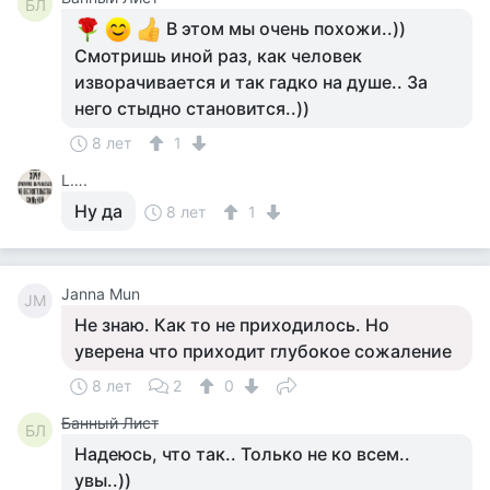
БЛ
В этом мы очень похожи..))
Смотришь иной раз, как человек
изворачивается и так гадко на душе.. За
него стыдно становится..))
8 лет
1
L….
Ну да
8 лет
1
Janna Mun
JM
Не знаю. Как то не приходилось. Но
уверена что приходит глубокое сожаление
8 лет
2
0
Банный Лист
БЛ
Надеюсь, что так.. Только не ко всем..
увы..))