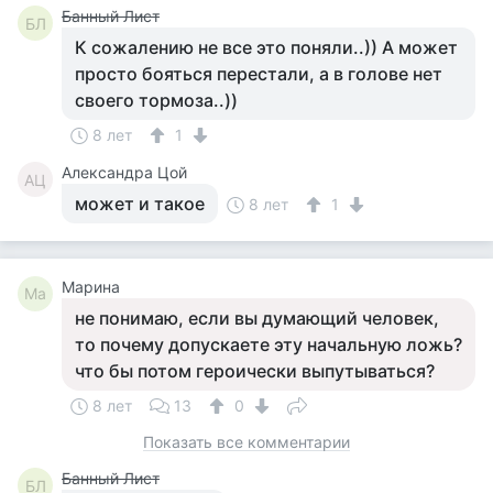
Банный Лист
БЛ
К сожалению не все это поняли..)) А может
просто бояться перестали, а в голове нет
своего тормоза..))
8 лет
1
Александра Цой
АЦ
может и такое
8 лет
1
Марина
Ма
не понимаю, если вы думающий человек,
то почему допускаете эту начальную ложь?
что бы потом героически выпутываться?
8 лет
13
0
Показать все комментарии
Банный Лист
БЛ