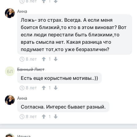
8 лет
1
Анна
Ложь- это страх. Всегда. А если меня
боится близкий,то кто в этом виноват? Вот
если люди перестали быть близкими,то
врать смысла нет. Какая разница что
подумает тот,кто уже безразличен?
8 лет
1
Банный Лист
БЛ
Есть еще корыстные мотивы..))
8 лет
1
Анна
Согласна. Интерес бывает разный.
8 лет
1
Ирина