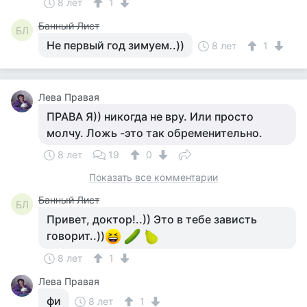
8 лет
1
Банный Лист
БЛ
Не первый год зимуем..))
8 лет
1
Лева Правая
ПРАВА Я)) никогда не вру. Или просто
молчу. Ложь -это так обременительно.
8 лет
19
0
Показать все комментарии
Банный Лист
БЛ
Привет, доктор!..)) Это в тебе зависть
говорит..))
8 лет
1
Лева Правая
фи
8 лет
1