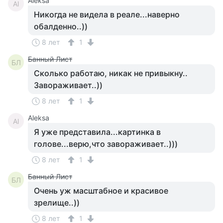
Aleksa
Al
Никогда не видела в реале...наверно
обалденно..))
8 лет
1
Банный Лист
БЛ
Сколько работаю, никак не привыкну..
Завораживает..))
8 лет
1
Aleksa
Al
Я уже представила...картинка в
голове...верю,что завораживает..)))
8 лет
1
Банный Лист
БЛ
Очень уж масштабное и красивое
зрелище..))
8 лет
1