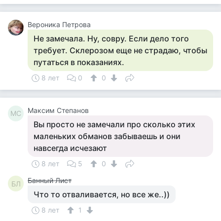
Вероника Петрова
Не замечала. Ну, совру. Если дело того
требует. Склерозом еще не страдаю, чтобы
путаться в показаниях.
8 лет
0
0
Максим Степанов
МС
Вы просто не замечали про сколько этих
маленьких обманов забываешь и они
навсегда исчезают
8 лет
5
0
Банный Лист
БЛ
Что то отваливается, но все же..))
8 лет
1