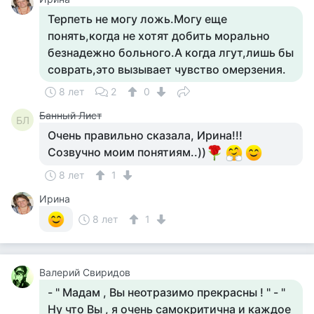
Терпеть не могу ложь.Могу еще
понять,когда не хотят добить морально
безнадежно больного.А когда лгут,лишь бы
соврать,это вызывает чувство омерзения.
8 лет
2
0
Банный Лист
БЛ
Очень правильно сказала, Ирина!!!
Созвучно моим понятиям..))
8 лет
1
Ирина
8 лет
1
Валерий Свиридов
- " Мадам , Вы неотразимо прекрасны ! " - "
Ну что Вы , я очень самокритична и каждое