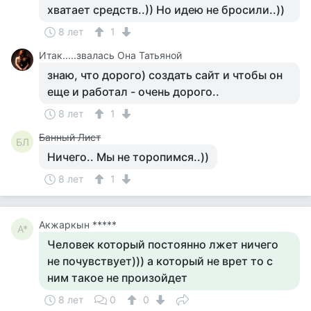
хватает средств..)) Но идею не бросили..))
8 лет
1
Итак.....звалась Она Татьяной
знаю, что дорого) создать сайт и чтобы он
еще и работал - очень дорого..
8 лет
1
Банный Лист
БЛ
Ничего.. Мы не торопимся..))
8 лет
1
Акжаркын *****
А*
Человек который постоянно лжет ничего
не почувствует))) а который не врет то с
ним такое не произойдет
8 лет
0
0