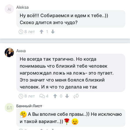
Aleksa
Al
Ну всё!!! Собираемся и едем к тебе..))
Скоко длится энто чудо?
8 лет
1
Анна
Не всегда так трагично. Но когда
понимаешь что близкий тебе человек
нагромождал ложь на ложь- это пугает.
Это значит что меня боялся близкий
человек. И я что то делала не так
8 лет
4
0
Банный Лист
БЛ
А Вы вполне себе правы..)) Не исключаю
и такой вариант..))