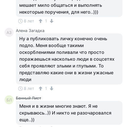
мешает мило общаться и выполнять
некоторые поручения, для него..)))
8 лет
1
Алена Загадка
АЗ
Ну а публиковать личку конечно очень
подло. Меня вообще такими
оскорблениями поливали что просто
поражаешься насколько люди в соцсетях
себя проявляют злыми и глупыми. То
представляю какие они в жизни ужасные
люди
8 лет
1
Банный Лист
БЛ
Меня и в жизни многие знают. Я не
скрываюсь..)) И никто не разочаровался
еще..))