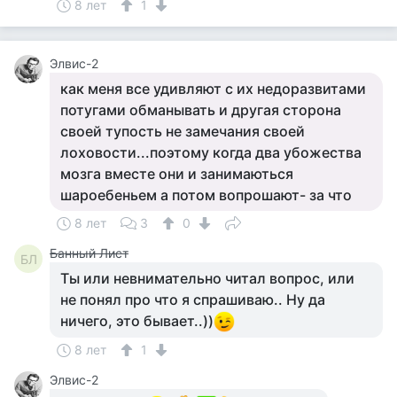
8 лет
1
Элвис-2
как меня все удивляют с их недоразвитами
потугами обманывать и другая сторона
своей тупость не замечания своей
лоховости...поэтому когда два убожества
мозга вместе они и занимаються
шароебеньем а потом вопрошают- за что
8 лет
3
0
Банный Лист
БЛ
Ты или невнимательно читал вопрос, или
не понял про что я спрашиваю.. Ну да
ничего, это бывает..))
8 лет
1
Элвис-2