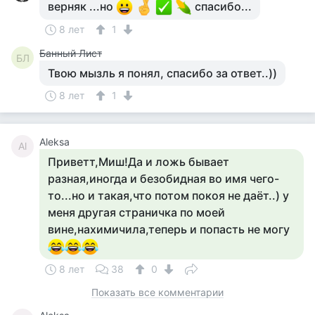
верняк ...но
спасибо...
8 лет
1
Банный Лист
БЛ
Твою мызль я понял, спасибо за ответ..))
8 лет
1
Aleksa
Al
Приветт,Миш!Да и ложь бывает
разная,иногда и безобидная во имя чего-
то...но и такая,что потом покоя не даёт..) у
меня другая страничка по моей
вине,нахимичила,теперь и попасть не могу
8 лет
38
0
Показать все комментарии