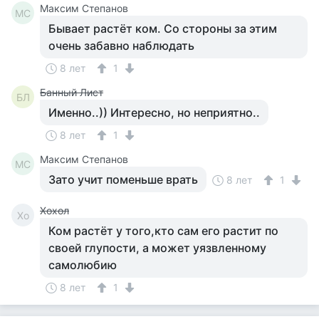
Максим Степанов
МС
Бывает растёт ком. Со стороны за этим
очень забавно наблюдать
8 лет
1
Банный Лист
БЛ
Именно..)) Интересно, но неприятно..
8 лет
1
Максим Степанов
МС
Зато учит поменьше врать
8 лет
1
Хохол
Хо
Ком растёт у того,кто сам его растит по
своей глупости, а может уязвленному
самолюбию
8 лет
1