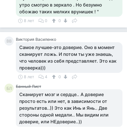
утро смотрю в зеркало . Но безумно
обожаю таких мелких врунишек ! "
8 лет
0
0
Виктория Василенко
ВВ
Самое лучшее-это доверие. Оно в момент
сканирует ложь. И потом ты уже знаешь,
что человек из себя представляет. Это как
проверка)))
8 лет
4
0
Банный Лист
БЛ
Сканирует мозг и сердце.. А доверие
просто есть или нет, в зависимости от
результатов..)) Это как Инь и Янь.. Две
стороны одной медали.. Мы видим или
доверие, или НЕдоверие..))