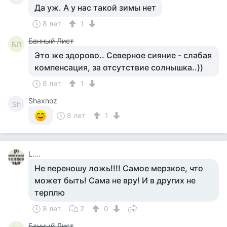
Да уж. А у нас такой зимы нет
8 лет
1
Банный Лист
БЛ
Это же здорово.. Северное сияние - слабая
компенсация, за отсутствие солнышка..))
8 лет
1
Shaxnoz
Sh
8 лет
1
L….
Не переношу ложь!!!! Самое мерзкое, что
может быть! Сама не вру! И в других не
терплю
8 лет
2
0
Банный Лист