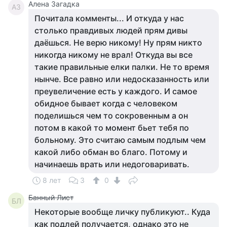
Алена Загадка
АЗ
Почитала комменты... И откуда у нас
столько правдивых людей прям дивы
даёшься. Не верю никому! Ну прям никто
никогда никому не врал! Откуда вы все
такие правильные елки палки. Не то время
нынче. Все равно или недосказанность или
преувеличение есть у каждого. И самое
обидное бывает когда с человеком
поделишься чем то сокровенным а он
потом в какой то момент бьет тебя по
больному. Это считаю самым подлым чем
какой либо обман во благо. Потому и
начинаешь врать или недоговаривать.
8 лет
3
0
Банный Лист
БЛ
Некоторые вообще личку публикуют.. Куда
как подлей получается, однако это не