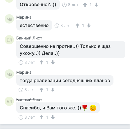
Откровенно?..))
8 лет
1
Марина
Ма
естественно
8 лет
1
Банный Лист
БЛ
Совершенно не против..)) Только я щаз
ухожу..)) Дела..))
8 лет
1
Марина
Ма
тогда реализации сегодняшних планов
8 лет
1
Банный Лист
БЛ
Спасибо, и Вам того же..))
8 лет
1