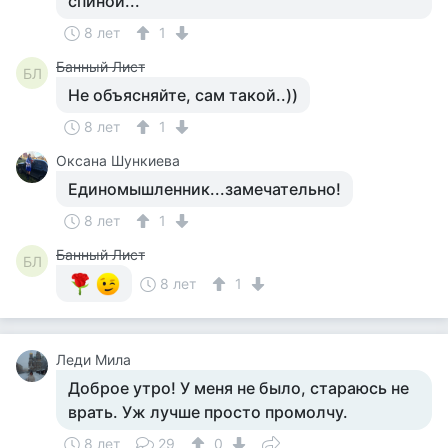
спиной...
8 лет
1
Банный Лист
БЛ
Не объясняйте, сам такой..))
8 лет
1
Оксана Шункиева
Единомышленник...замечательно!
8 лет
1
Банный Лист
БЛ
8 лет
1
Леди Мила
Доброе утро! У меня не было, стараюсь не
врать. Уж лучше просто промолчу.
8 лет
29
0