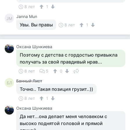
8 лет
1
Janna Mun
JM
Увы. Вы правы
8 лет
1
Оксана Шункиева
Поэтому с детства с гордостью привыкла
получать за свой правдивый нрав...
8 лет
5
0
Банный Лист
БЛ
Точно.. Такая позиция грузит..))
8 лет
1
Оксана Шункиева
Да нет...она делает меня человеком с
высоко поднятой головой и прямой