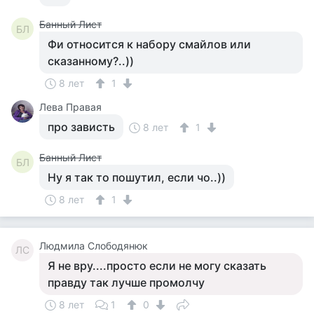
Банный Лист
БЛ
Фи относится к набору смайлов или
сказанному?..))
8 лет
1
Лева Правая
про зависть
8 лет
1
Банный Лист
БЛ
Ну я так то пошутил, если чо..))
8 лет
1
Людмила Слободянюк
ЛС
Я не вру....просто если не могу сказать
правду так лучше промолчу
8 лет
1
0