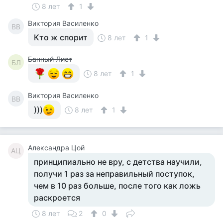
8 лет
1
Виктория Василенко
ВВ
Кто ж спорит
8 лет
1
Банный Лист
БЛ
8 лет
1
Виктория Василенко
ВВ
)))
8 лет
1
Александра Цой
АЦ
принципиально не вру, с детства научили,
получи 1 раз за неправильный поступок,
чем в 10 раз больше, после того как ложь
раскроется
8 лет
2
0