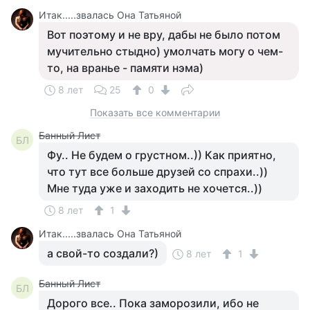
Итак.....звалась Она Татьяной
Вот поэтому и не вру, дабы не было потом
мучительно стыдно) умолчать могу о чем-
то, на вранье - памяти нэма)
8 лет
25
0
Показать все комментарии
Банный Лист
БЛ
Фу.. Не будем о грустном..)) Как приятно,
что тут все больше друзей со спрахи..))
Мне туда уже и заходить не хочется..))
8 лет
1
Итак.....звалась Она Татьяной
а свой-то создали?)
8 лет
1
Банный Лист
БЛ
Дорого все.. Пока заморозили, ибо не