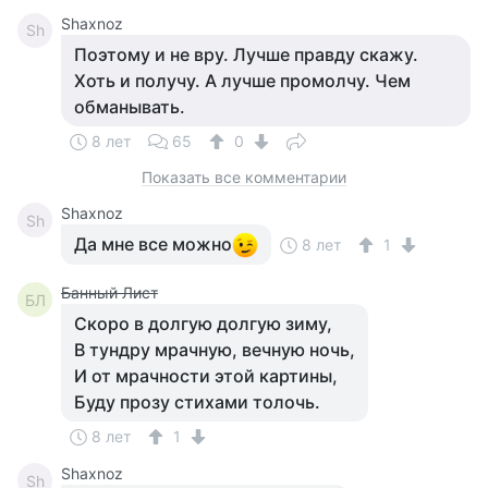
Shaxnoz
Sh
Поэтому и не вру. Лучше правду скажу.
Хоть и получу. А лучше промолчу. Чем
обманывать.
8 лет
65
0
Показать все комментарии
Shaxnoz
Sh
Да мне все можно
8 лет
1
Банный Лист
БЛ
Скоро в долгую долгую зиму,
В тундру мрачную, вечную ночь,
И от мрачности этой картины,
Буду прозу стихами толочь.
8 лет
1
Shaxnoz
Sh