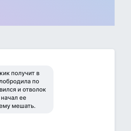
жик получит в
олобродила по
вился и отволок
 начал ее
 ему мешать.