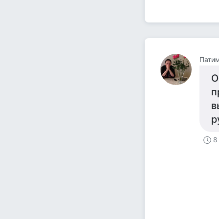
Пати
О
п
в
р
8