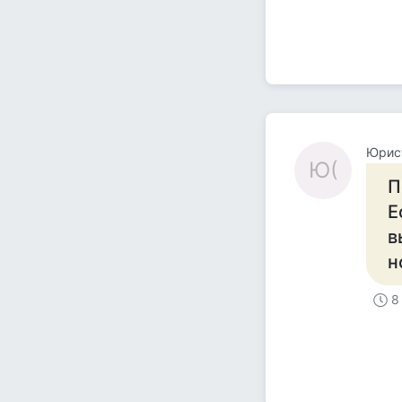
Юрис
Ю(
П
Е
в
н
8