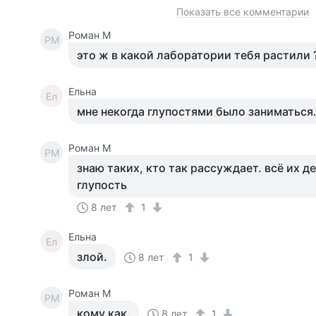
Показать все комментарии
Роман М
РМ
это ж в какой лаборатории тебя растили 
Ельна
Ел
мне некогда глупостями было заниматься
Роман М
РМ
знаю таких, кто так рассуждает. всё их 
глупость
8 лет
1
Ельна
Ел
злой.
8 лет
1
Роман М
РМ
кому как.
8 лет
1