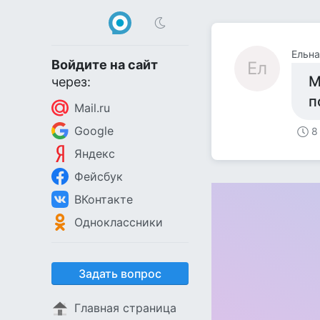
Ельна
Войдите на сайт
Ел
М
через:
п
Mail.ru
Google
8
Яндекс
Фейсбук
ВКонтакте
Одноклассники
Задать вопрос
Главная страница