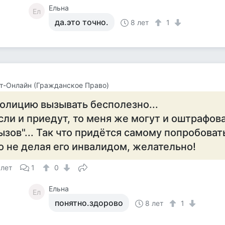
Ельна
Ел
да.это точно.
8 лет
1
т-Онлайн (Гражданское Право)
олицию вызывать бесполезно...
сли и приедут, то меня же могут и оштрафов
ызов"... Так что придётся самому попробоват
о не делая его инвалидом, желательно!
 лет
1
0
Ельна
Ел
понятно.здорово
8 лет
1