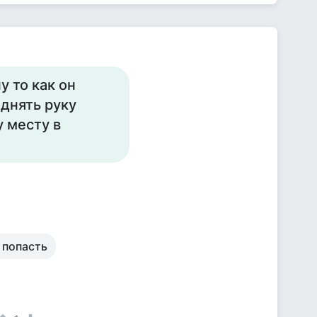
у то как он
днять руку
 месту в
 попасть