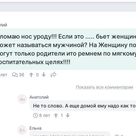
лий
ломаю нос уроду!!! Если это ..... бьет женщин
ожет называться мужчиной? На Женщину по
огут только родители ито ремнем по мягкому
оспитательных целях!!!!
 лет
36
0
Показать все комментарии
Анатолий
Ан
Не то слово. А еще домой ему надо как то
8 лет
1
Ельна
Ел