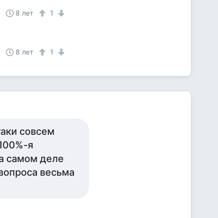
8 лет
1
8 лет
1
таки совсем
 100%-я
на самом деле
вопроса весьма