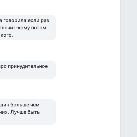
а говорила:если раз
калечит-кому потом
акого.
.про принудительное
нщин больше чем
них. Лучше быть