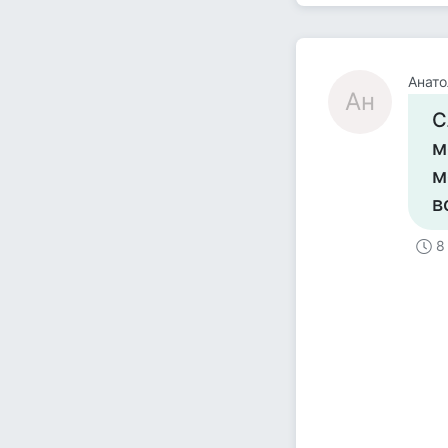
Анато
Ан
С
м
м
в
8