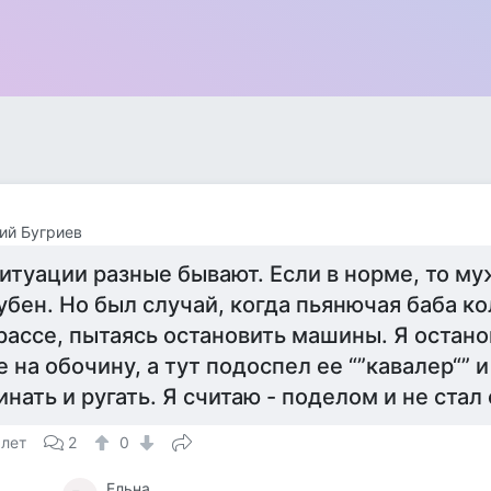
ий Бугриев
итуации разные бывают. Если в норме, то му
убен. Но был случай, когда пьянючая баба к
рассе, пытаясь остановить машины. Я остано
е на обочину, а тут подоспел ее “”кавалер“” и
инать и ругать. Я считаю - поделом и не стал
 лет
2
0
Ельна