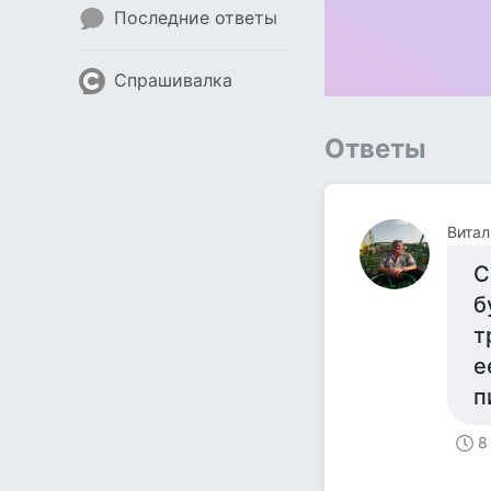
Последние ответы
Спрашивалка
Ответы
Витал
С
б
т
е
п
8