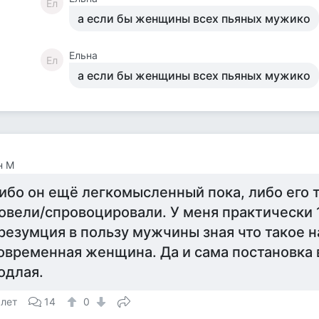
Ел
а если бы женщины всех пьяных мужико
Ельна
Ел
а если бы женщины всех пьяных мужико
н М
ибо он ещё легкомысленный пока, либо его 
овели/спровоцировали. У меня практически
резумция в пользу мужчины зная что такое 
овременная женщина. Да и сама постановка 
одлая.
 лет
14
0