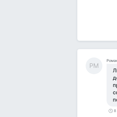
Рома
РМ
Л
д
п
с
п
8