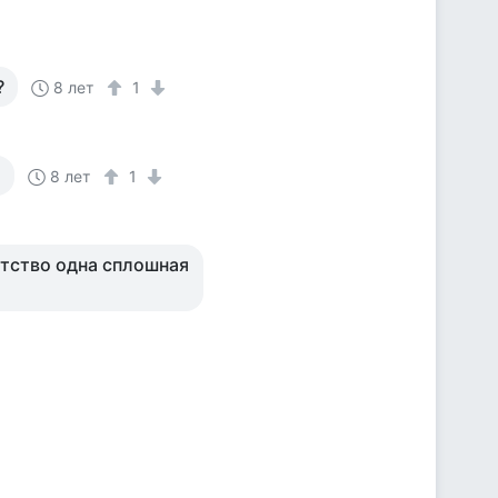
?
8 лет
1
.
8 лет
1
детство одна сплошная