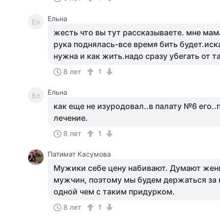
Ельна
Ел
жесть что вы тут рассказываете. мне мам
рука поднялась-все время бить будет.ис
нужна и как жить.надо сразу убегать от т
8 лет
1
Ельна
Ел
как еще не изуродовал..в палату №6 его.
лечение.
8 лет
1
Патимат Касумова
Мужики себе цену набивают. Думают же
мужчин, поэтому мы будем держаться за 
одной чем с таким придурком.
8 лет
1