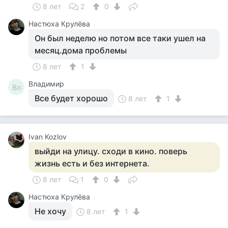
8 лет
2
0
Настюха Крулёва
Он был неделю но потом все таки ушел на
месяц.дома проблемы
8 лет
1
Владимир
Вл
Все будет хорошо
8 лет
1
Ivan Kozlov
выйди на улицу. сходи в кино. поверь
жизнь есть и без интернета.
8 лет
1
0
Настюха Крулёва
Не хочу
8 лет
1