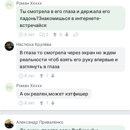
Роман Ххххх
РХ
Ты смотрела в его глаза и держала его
ладонь?Знакомишься в интернете-
встречайся
8 лет
2
0
Настюха Крулёва
В глаза то смотрела через экран но ждем
реальности чтоб взять его руку впервые и
взглянуть в глаза
8 лет
1
Роман Ххххх
РХ
А он реален,может кэтфишер
8 лет
1
Александр Приваленко