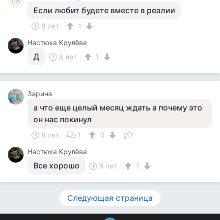
Если любит будете вместе в реалии
8 лет
1
Настюха Крулёва
Д
8 лет
1
Зарина
а что еще целый месяц ждать а почему это
он нас покинул
8 лет
1
0
Настюха Крулёва
Все хорошо
8 лет
1
Следующая страница