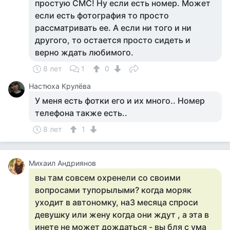
простую СМС! Ну если есть номер. Может
если есть фотография то просто
рассматривать ее. А если ни того и ни
другого, то остается просто сидеть и
верно ждать любимого.
8 лет
1
0
Настюха Крулёва
У меня есть фотки его и их много.. Номер
телефона также есть..
8 лет
1
Михаил Андриянов
вы там совсем охренели со своими
вопросами тупорылыми? когда моряк
уходит в автономку, на3 месяца спроси
девушку или жену когда они ждут , а эта в
инете не может дождаться - вы бля с ума