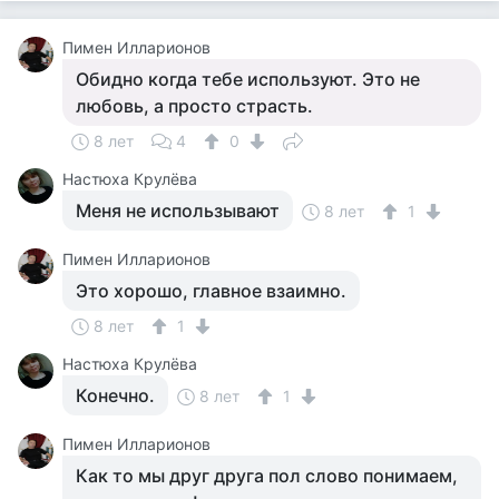
Пимен Илларионов
Обидно когда тебе используют. Это не
любовь, а просто страсть.
8 лет
4
0
Настюха Крулёва
Меня не использывают
8 лет
1
Пимен Илларионов
Это хорошо, главное взаимно.
8 лет
1
Настюха Крулёва
Конечно.
8 лет
1
Пимен Илларионов
Как то мы друг друга пол слово понимаем,