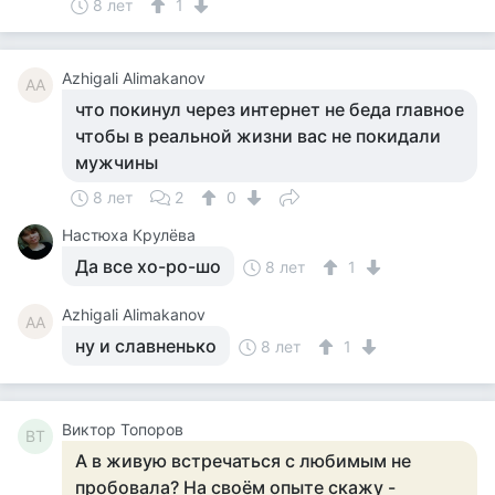
8 лет
1
Azhigali Alimakanov
AA
что покинул через интернет не беда главное
чтобы в реальной жизни вас не покидали
мужчины
8 лет
2
0
Настюха Крулёва
Да все хо-ро-шо
8 лет
1
Azhigali Alimakanov
AA
ну и славненько
8 лет
1
Виктор Топоров
ВТ
А в живую встречаться с любимым не
пробовала? На своём опыте скажу -