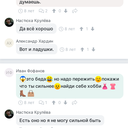
думаешь.
8 лет
2
0
Настюха Крулёва
Да всё хорошо
8 лет
1
Александр Хардин
АХ
Вот и ладушки.
8 лет
1
Иван Фофанов
ИФ
это беда
но надо пережить
покажи
что ты сильнее
найди себе хобби
8 лет
1
0
Настюха Крулёва
Есть оно но я не могу сильной быть