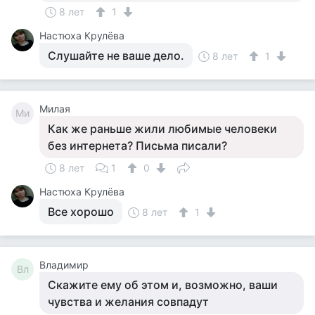
8 лет
1
Настюха Крулёва
Слушайте не ваше дело.
8 лет
1
Милая
Ми
Как же раньше жили любимые человеки
без интернета? Письма писали?
8 лет
1
0
Настюха Крулёва
Все хорошо
8 лет
1
Владимир
Вл
Скажите ему об этом и, возможно, ваши
чувства и желания совпадут