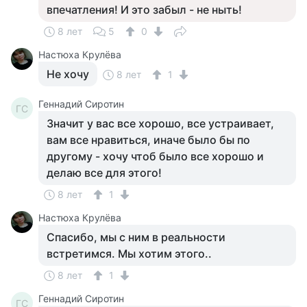
впечатления! И это забыл - не ныть!
8 лет
5
0
Настюха Крулёва
Не хочу
8 лет
1
Геннадий Сиротин
ГС
Значит у вас все хорошо, все устраивает,
вам все нравиться, иначе было бы по
другому - хочу чтоб было все хорошо и
делаю все для этого!
8 лет
1
Настюха Крулёва
Спасибо, мы с ним в реальности
встретимся. Мы хотим этого..
8 лет
1
Геннадий Сиротин
ГС