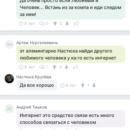
Да очень просто если Любимый и
Человек... Встань из за компа и иди следом
за ним!
8 лет
0
0
Артем Нургалеевичь
АН
эт алеминтарно Настюха найди другого
любимого человека у ка го есть интернет
8 лет
1
0
Настюха Крулёва
Да все хорошо
8 лет
1
Андрей Тишков
АТ
Интернет это средство связи есть много
способов связаться с человеком