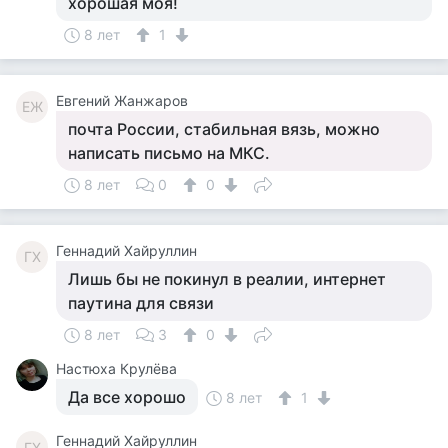
хорошая моя!
8 лет
1
Евгений Жанжаров
ЕЖ
почта России, стабильная вязь, можно
написать письмо на МКС.
8 лет
0
0
Геннадий Хайруллин
ГХ
Лишь бы не покинул в реалии, интернет
паутина для связи
8 лет
3
0
Настюха Крулёва
Да все хорошо
8 лет
1
Геннадий Хайруллин
ГХ