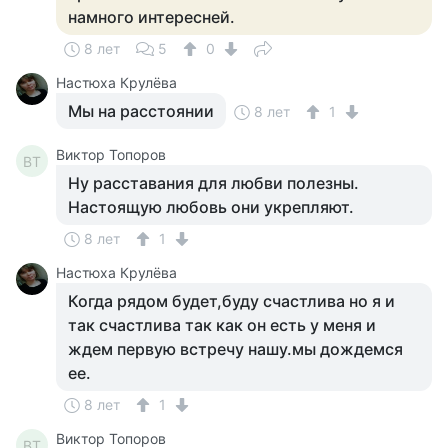
намного интересней.
8 лет
5
0
Настюха Крулёва
Мы на расстоянии
8 лет
1
Виктор Топоров
ВТ
Ну расставания для любви полезны.
Настоящую любовь они укрепляют.
8 лет
1
Настюха Крулёва
Когда рядом будет,буду счастлива но я и
так счастлива так как он есть у меня и
ждем первую встречу нашу.мы дождемся
ее.
8 лет
1
Виктор Топоров
ВТ