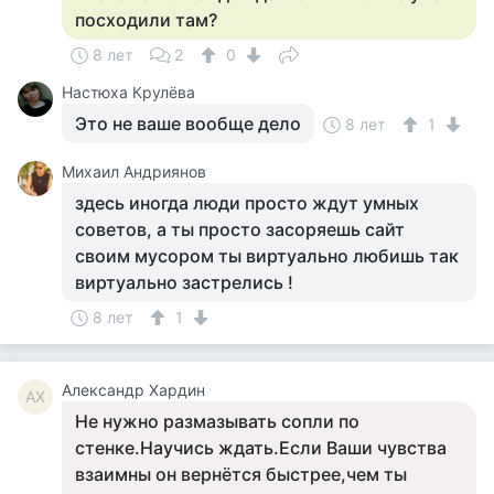
посходили там?
8 лет
2
0
Настюха Крулёва
Это не ваше вообще дело
8 лет
1
Михаил Андриянов
здесь иногда люди просто ждут умных
советов, а ты просто засоряешь сайт
своим мусором ты виртуально любишь так
виртуально застрелись !
8 лет
1
Александр Хардин
АХ
Не нужно размазывать сопли по
стенке.Научись ждать.Если Ваши чувства
взаимны он вернётся быстрее,чем ты