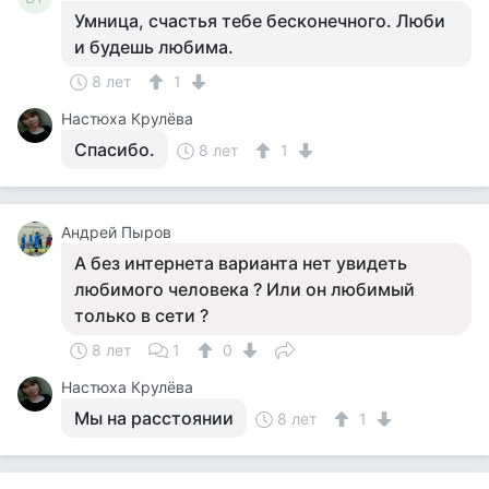
Умница, счастья тебе бесконечного. Люби
и будешь любима.
8 лет
1
Настюха Крулёва
Спасибо.
8 лет
1
Андрей Пыров
А без интернета варианта нет увидеть
любимого человека ? Или он любимый
только в сети ?
8 лет
1
0
Настюха Крулёва
Мы на расстоянии
8 лет
1