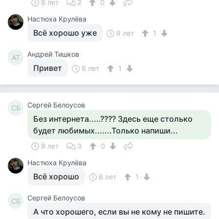
8 лет
2
0
Настюха Крулёва
Всё хорошо уже
8 лет
1
Андрей Тишков
АТ
Привет
6 лет
1
Сергей Белоусов
СБ
Без интернета.....???? Здесь еще столько
будет любимых.......Только напиши...
8 лет
3
0
Настюха Крулёва
Всё хорошо
8 лет
1
Сергей Белоусов
СБ
А что хорошего, если вы не кому не пишите.