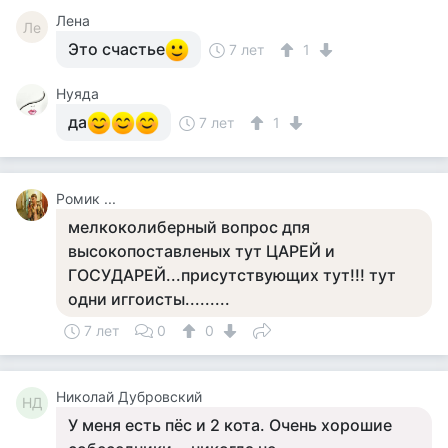
Лена
Ле
Это счастье
7 лет
1
Нуяда
да
7 лет
1
Ромик ...
мелкоколиберный вопрос дпя
высокопоставленых тут ЦАРЕЙ и
ГОСУДАРЕЙ...присутствующих тут!!! тут
одни иггоисты.........
7 лет
0
0
Николай Дубровский
НД
У меня есть пёс и 2 кота. Очень хорошие