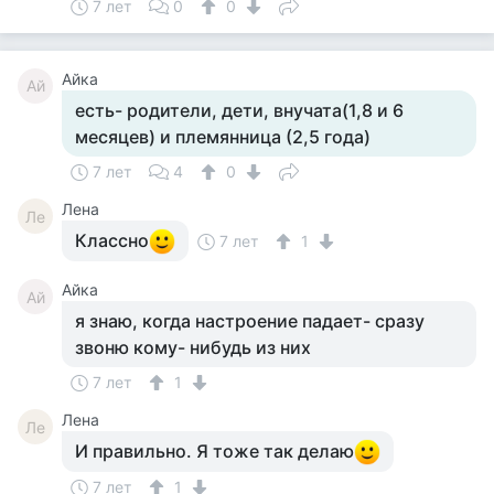
7 лет
0
0
Айка
Ай
есть- родители, дети, внучата(1,8 и 6
месяцев) и племянница (2,5 года)
7 лет
4
0
Лена
Ле
Классно
7 лет
1
Айка
Ай
я знаю, когда настроение падает- сразу
звоню кому- нибудь из них
7 лет
1
Лена
Ле
И правильно. Я тоже так делаю
7 лет
1