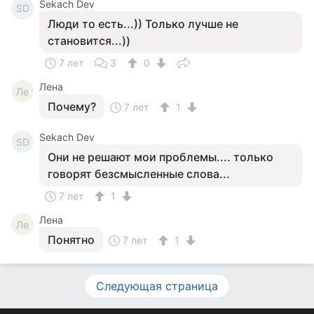
Sekach Dev
SD
Люди то есть...)) Только лучше не
становится...))
7 лет
3
0
Лена
Ле
Почему?
7 лет
1
Sekach Dev
SD
Они не решают мои проблемы.... только
говорят безсмысленные слова...
7 лет
1
Лена
Ле
Понятно
7 лет
1
Следующая страница