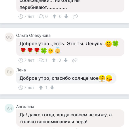
собеседники... никогда не
перебивают..............
7 лет
0
0
Ольга Опекунова
ОО
Доброе утро..,есть..Это Ты..Ленуль..
7 лет
1
0
Лена
Ле
Доброе утро, спасибо солнце мое
7 лет
1
Ангелина
Ан
Да! даже тогда, когда совсем не вижу, а
только воспоминания и вера!