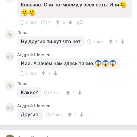
Конечно. Они по-моему,у всех есть. Или
7 лет
4
0
Лена
Ле
Ну другие пишут что нет
7 лет
1
Андрей Ширяев
АШ
Иии. А зачем нам здесь такие.
7 лет
1
Лена
Ле
Какие?
7 лет
1
Андрей Ширяев
АШ
Другие.
7 лет
1