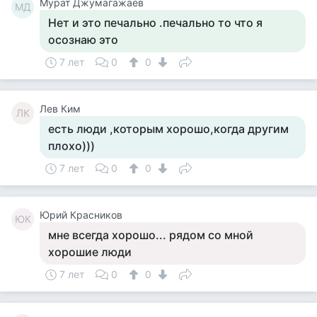
Мурат Джумагажаев
МД
Нет и это печально .печально то что я
осознаю это
7 лет
0
0
Лев Ким
ЛК
есть люди ,которым хорошо,когда другим
плохо)))
7 лет
0
0
Юрий Красников
ЮК
мне всегда хорошо... рядом со мной
хорошие люди
7 лет
0
0