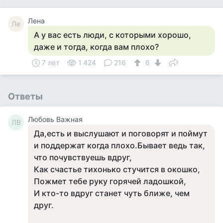
Лена
Ле
А у вас есть люди, с которыми хорошо,
даже и тогда, когда вам плохо?
7 лет
1 424
216
6
Ответы
Любовь Важная
ЛВ
Да,есть и выслушают и поговорят и поймут
и поддержат когда плохо.Бывает ведь так,
что почувствуешь вдруг,
Как счастье тихонько стучится в окошко,
Пожмет тебе руку горячей ладошкой,
И кто-то вдруг станет чуть ближе, чем
друг.