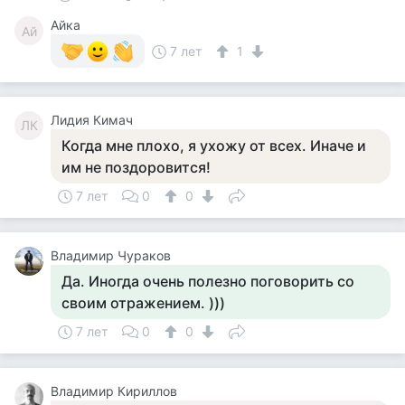
Айка
Ай
7 лет
1
Лидия Кимач
ЛК
Когда мне плохо, я ухожу от всех. Иначе и
им не поздоровится!
7 лет
0
0
Владимир Чураков
Да. Иногда очень полезно поговорить со
своим отражением. )))
7 лет
0
0
Владимир Кириллов