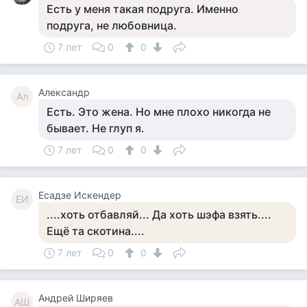
Есть у меня такая подруга. Именно
подруга, не любовница.
7 лет
0
0
Александр
Ал
Есть. Это жена. Но мне плохо никогда не
бывает. Не глуп я.
7 лет
0
0
Есадзе Искендер
ЕИ
....хоть отбавляй... Да хоть шэфа взять....
Ещё та скотина....
7 лет
0
0
Андрей Ширяев
АШ