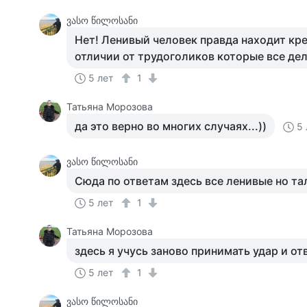
ვასო წილოსანი
Нет! Ленивый человек правда находит кр
отличии от трудоголиков которые все дела
5 лет
1
Татьяна Морозова
да это верно во многих случаях...))
5 
ვასო წილოსანი
Сюда по ответам здесь все ленивые но та
5 лет
1
Татьяна Морозова
здесь я учусь заново принимать удар и отв
5 лет
1
ვასო წილოსანი