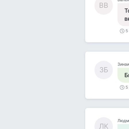
ВВ
Т
в
5
Зинаи
ЗБ
Б
5
Людм
ЛК