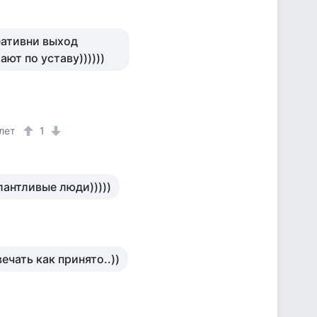
еативни выход
ют по уставу))))))
лет
1
лантливые люди)))))
ечать как принято..))