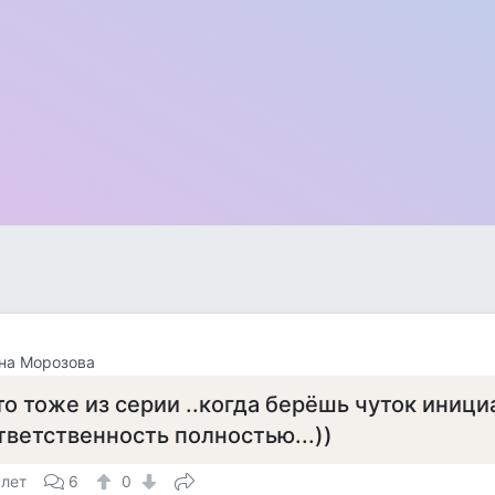
на Морозова
то тоже из серии ..когда берёшь чуток инициа
тветственность полностью...))
 лет
6
0