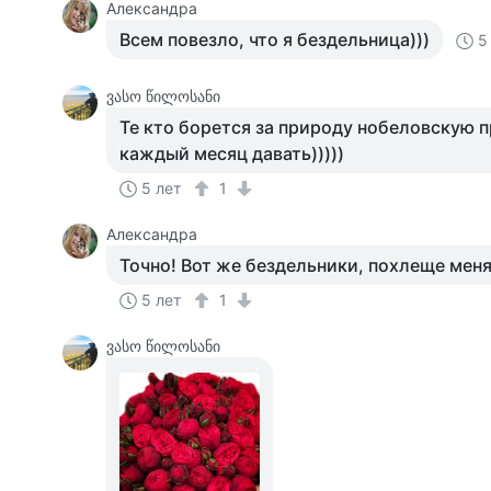
Александра
Всем повезло, что я бездельница)))
5
ვასო წილოსანი
Те кто борется за природу нобеловскую
каждый месяц давать)))))
5 лет
1
Александра
Точно! Вот же бездельники, похлеще меня)
5 лет
1
ვასო წილოსანი