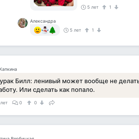
5 лет
1
Александра
5 лет
1
Капкина
урак Билл: ленивый может вообще не делат
аботу. Или сделать как попало.
 лет
0
0
тина Вербицкая