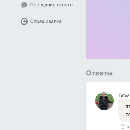
Последние ответы
Спрашивалка
Ответы
Татья
э
о
5