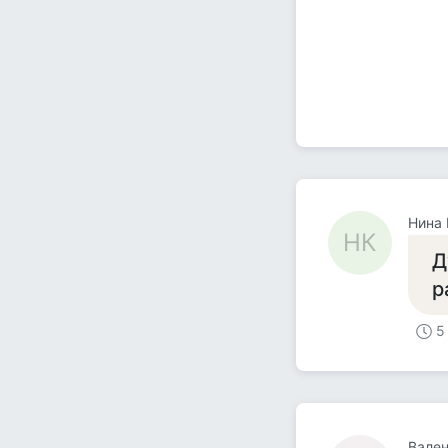
Нина 
НК
Д
р
5
Вален