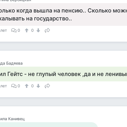
олько когда вышла на пенсию.. Сколько можн
калывать на государство..
 лет
0
0
да Бадяева
ил Гейтс - не глупый человек ,да и не ленивый
 лет
0
0
ила Канивец