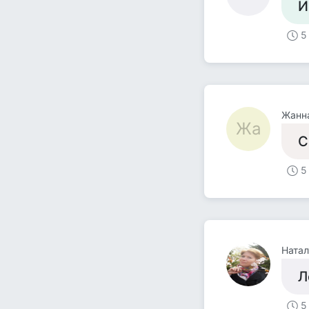
И
5
Жанн
Жа
С
5
Ната
Л
5