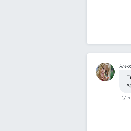
Алек
Е
в
5