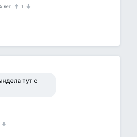
5 лет
1
ындела тут с
1