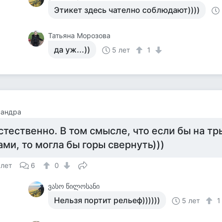
Этикет здесь чателно соблюдают))))
Татьяна Морозова
да уж...))
5 лет
1
сандра
стественно. В том смысле, что если бы на тр
ами, то могла бы горы свернуть)))
 лет
6
0
ვასო წილოსანი
Нельзя портит рельеф))))))
5 лет