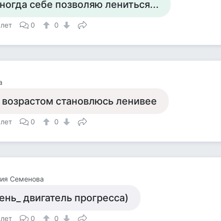
ногда себе позволяю лениться...
 лет
0
0
а
 возрастом становлюсь ленивее
 лет
0
0
лия Семенова
ень_ двигатель прогресса)
 лет
0
0