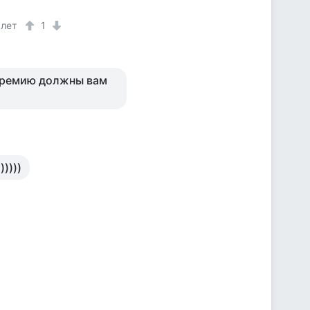
 лет
1
 премию должны вам
))))