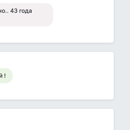
о.. 43 года
 !