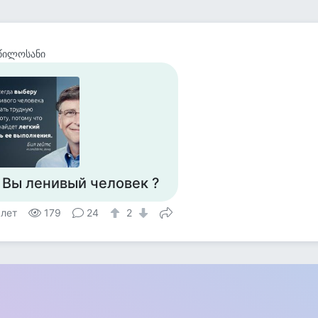
წილოსანი
 Вы ленивый человек ?
 лет
179
24
2