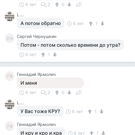
6 лет
2
0
L….
А потом обратно
6 лет
1
Сергей Чернушкин
СЧ
Потом - потом сколько времени до утра?
6 лет
1
Геннадий Ярмолич
ГЯ
И меня
6 лет
2
0
L….
У Вас тоже КРУ?
6 лет
1
Геннадий Ярмолич
ГЯ
И кру и кро и кра
6 лет
1