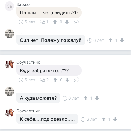
Зараза
За
Пошли ....чего сидишь?))
6 лет
1
0
L….
Сил нет! Полежу пожалуй
6 лет
1
Соучастник
Куда забрать-то...???
6 лет
2
0
L….
А куда можете?
6 лет
1
Соучастник
К себе....под одеало.....
6 лет
1