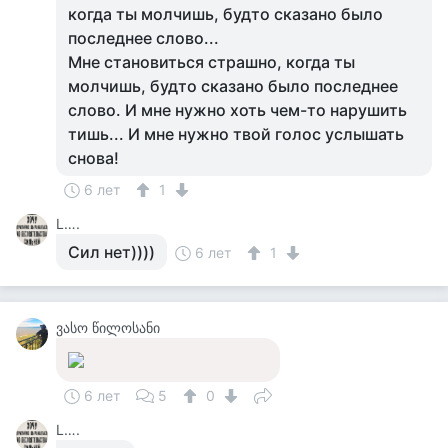
когда ты молчишь, будто сказано было
последнее слово...
Мне становиться страшно, когда ты
молчишь, будто сказано было последнее
слово. И мне нужно хоть чем-то нарушить
тишь... И мне нужно твой голос услышать
снова!
6 лет
1
L….
Сил нет))))
6 лет
1
ვასო წილოსანი
6 лет
5
0
L….