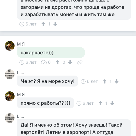
заторами на дорогах, что проще на работе
и зарабатывать монеты и жить там же
6 лет
1
М Я
накаркаете)))
6 лет
6
0
L….
Че эт? Я на море хочу!
6 лет
1
М Я
прямо с работы?? )))
6 лет
1
L….
Да! Я именно об этом! Хочу знаешь! Такой
вертолёт! Летим в аэропорт! А оттуда