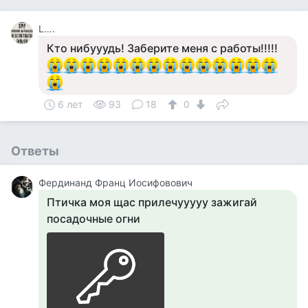
L….
Кто нибууудь! Заберите меня с работы!!!!!
6 лет
93
18
0
Ответы
Фердинанд Франц Иосифовович
Птичка моя щас прилечууууу зажигай
посадочные огни