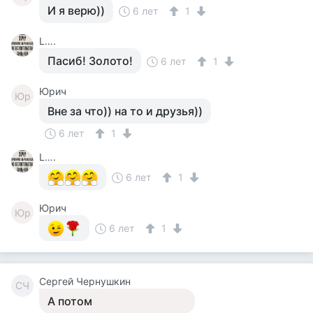
И я верю))
6 лет
1
L….
Пасиб! Золото!
6 лет
1
Юрич
Юр
Вне за что)) на то и друзья))
6 лет
1
L….
6 лет
1
Юрич
Юр
6 лет
1
Сергей Чернушкин
СЧ
А потом