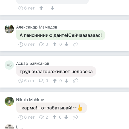
6 лет
1
Александр Мамедов
А пенсииииию дайте!Сейчааааааас!
6 лет
0
0
Аскар Байжанов
АБ
труд облагораживает человека
6 лет
0
0
Nikola Mahkov
-карма!--отрабатывай!--
6 лет
2
0
L….