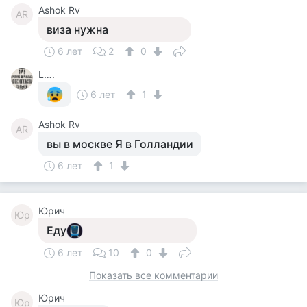
Ashok Rv
AR
виза нужна
6 лет
2
0
L….
6 лет
1
Ashok Rv
AR
вы в москве Я в Голландии
6 лет
1
Юрич
Юр
Еду
6 лет
10
0
Показать все комментарии
Юрич
Юр