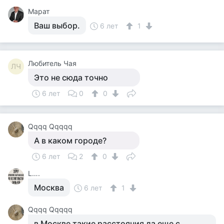
Марат
Ваш выбор.
6 лет
1
Любитель Чая
ЛЧ
Это не сюда точно
6 лет
0
0
Qqqq Qqqqq
А в каком городе?
6 лет
2
0
L….
Москва
6 лет
1
Qqqq Qqqqq
в Москве такие расстояния да еще с