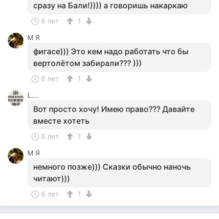
сразу на Бали!)))) а говоришь накаркаю
6 лет
1
М Я
фигасе))) Это кем надо работать что бы
вертолётом забирали??? )))
6 лет
1
L….
Вот просто хочу! Имею право??? Давайте
вместе хотеть
6 лет
1
М Я
немного позже))) Сказки обычно наночь
читают)))
6 лет
1