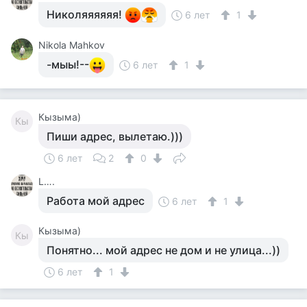
Николяяяяяя!
6 лет
1
Nikola Mahkov
-мыы!--
6 лет
1
Кызыма)
Кы
Пиши адрес, вылетаю.)))
6 лет
2
0
L….
Работа мой адрес
6 лет
1
Кызыма)
Кы
Понятно... мой адрес не дом и не улица...))
6 лет
1