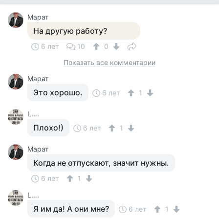
Марат
На другую работу?
6 лет
10
0
Показать все комментарии
Марат
Это хорошо.
6 лет
1
L….
Плохо!)
6 лет
1
Марат
Когда не отпускают, значит нужны.
6 лет
1
L….
Я им да! А они мне?
6 лет
1