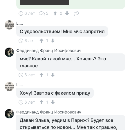
6 лет
5
0
L….
С удовольствием! Мне мчс запретил
6 лет
1
Фердинанд Франц Иосифовович
мчс? Какой такой мчс... Хочешь? Это
главное
6 лет
1
L….
Хочу! Завтра с факелом приду
6 лет
1
Фердинанд Франц Иосифовович
Давай Элька, уедим в Париж? Будет все
открываться по новой... Мне так страшно,