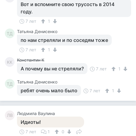
Вот и вспомните свою трусость в 2014
году.
7 лет
1
Татьяна Денисенко
ТД
по нам стреляли и по соседям тоже
7 лет
1
Константин К
КК
А почему вы не стреляли?
7 лет
1
Татьяна Денисенко
ТД
ребят очень мало было
7 лет
1
Людмила Ваулина
ЛВ
Идиоты!
7 лет
1
0