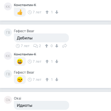
Константин К
КК
7 лет
1
Гефест Bear
ГB
Дебилы
7 лет
2
0
Константин К
КК
7 лет
1
Гефест Bear
ГB
7 лет
1
Oksi
Ok
Идиоты