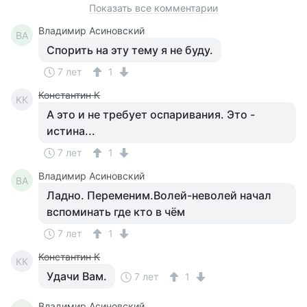
Показать все комментарии
Владимир Асиновский
ВА
Спорить на эту тему я не буду.
7 лет
1
Константин К
КК
А это и не требует оспаривания. Это -
истина...
7 лет
1
Владимир Асиновский
ВА
Ладно. Переменим.Волей-неволей начал
вспоминать где кто в чём
7 лет
1
Константин К
КК
Удачи Вам.
7 лет
1
Владимир Асиновский