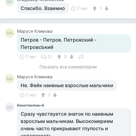
ВА
Спасибо. Взаимно
7 лет
1
Маруся Климова
МК
Петров - Петров. Петровский -
ПетровсЬкий
7 лет
21
0
Показать все комментарии
Маруся Климова
МК
Не. Фейк наивные взрослые мальчики
7 лет
1
Константин К
КК
Сразу чувствуется знаток по наивным
взрослым мальчикам. Высокомерием
очень часто прикрывают глупость и
недалекость.