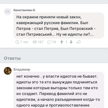
Константин К
КК
На окраине приняли новый закон,
каверкающий русские фамилии. Был
Петров - стал Петрив, Был Петровский -
стал Петривський... Ну не идиоты ли?...
7 лет
187
19
1
Ответы
Владимир
нет конечно . у власти идиотов не бывает.
идиоты это те кто вынужден подчиняться
законам которые выгодны только тем кто
их создает. Перевод фамилий это не
идиотизм, а начало разъединения когда-то
одного народа и противопоставление