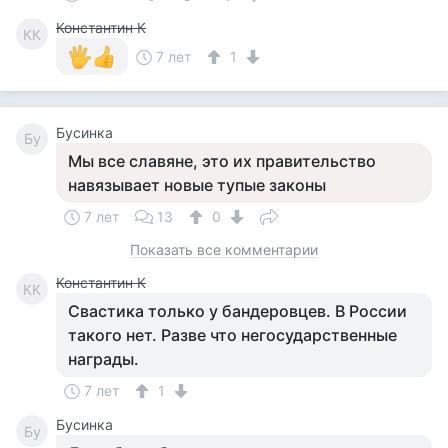
Константин К
КК
7 лет
1
Бусинка
Бу
Мы все славяне, это их правительство
навязывает новые тупые законы
7 лет
13
0
Показать все комментарии
Константин К
КК
Свастика только у бандеровцев. В России
такого нет. Разве что негосударственные
награды.
7 лет
1
Бусинка
Бу