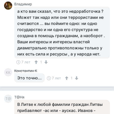
Владимир
а кто вам сказал, что это недоработочка ?
Может так надо или они террористами не
считаются ... вы поймите одно: ни одно
государство и ни одна его структура не
создана в помощь гражданам, а наоборот .
Ваши интересы и интересы властей
диаметрально противоположны только у
них есть сила и ресурсы , а у народа нет.
7 лет
1
Константин К
КК
Это точно...
7 лет
1
Т@Ня
Т@
В Литве к любой фамилии граждан Литвы
прибавляют -ас или - аускас. Иванов -