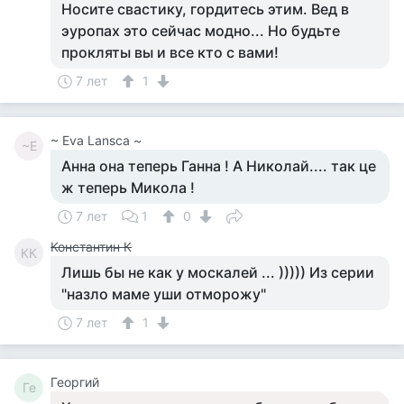
Носите свастику, гордитесь этим. Вед в
эуропах это сейчас модно... Но будьте
прокляты вы и все кто с вами!
7 лет
1
~ Eva Lansca ~
~E
Анна она теперь Ганна ! А Николай.... так це
ж теперь Микола !
7 лет
1
0
Константин К
КК
Лишь бы не как у москалей ... ))))) Из серии
"назло маме уши отморожу"
7 лет
1
Георгий
Ге