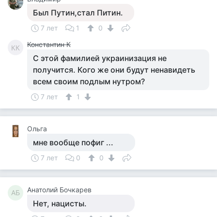
Был Путин,стал Питин.
7 лет
1
0
Константин К
КК
С этой фамилией украинизация не
получится. Кого же они будут ненавидеть
всем своим подлым нутром?
7 лет
1
Ольга
мне вообще пофиг ...
7 лет
0
0
Анатолий Бочкарев
АБ
Нет, нацисты.