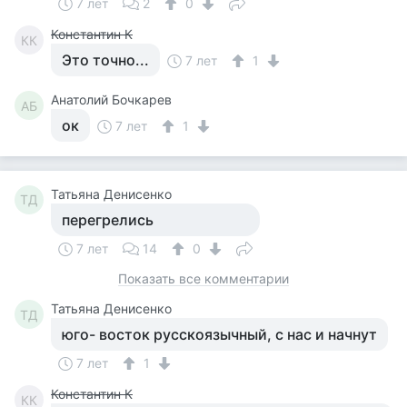
7 лет
2
0
Константин К
КК
Это точно...
7 лет
1
Анатолий Бочкарев
АБ
ок
7 лет
1
Татьяна Денисенко
ТД
перегрелись
7 лет
14
0
Показать все комментарии
Татьяна Денисенко
ТД
юго- восток русскоязычный, с нас и начнут
7 лет
1
Константин К
КК