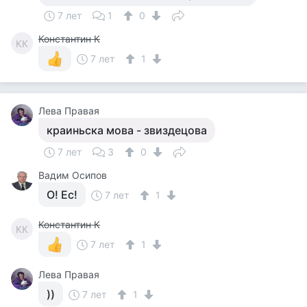
7 лет
1
0
Константин К
КК
7 лет
1
Лева Правая
краиньска мова - звиздецова
7 лет
3
0
Вадим Осипов
О! Ес!
7 лет
1
Константин К
КК
7 лет
1
Лева Правая
))
7 лет
1