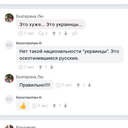
Екатерина Лю
Это хуже... Это украинцы...
7 лет
3
0
Константин К
КК
Нет такой национальности "украинцы". Это
оскотинившиеся русские.
7 лет
1
Екатерина Лю
Правильно!!!!
7 лет
1
Константин К
КК
7 лет
1
Владимир