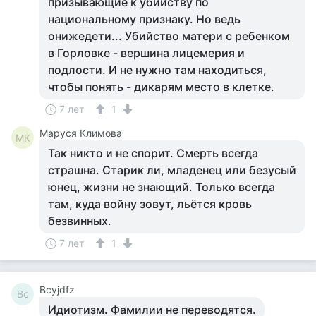
призывающие к убийству по
национальному признаку. Но ведь
онижедети... Убийство матери с ребенком
в Горловке - вершина лицемерия и
подлости. И не нужно там находиться,
чтобы понять - дикарям место в клетке.
7 лет
1
Маруся Климова
МК
Так никто и не спорит. Смерть всегда
страшна. Старик ли, младенец или безусый
юнец, жизни не знающий. Только всегда
там, куда войну зовут, льётся кровь
безвинных.
7 лет
1
Bcyjdfz
Bc
Идиотизм. Фамилии не переводятся.