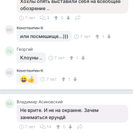
Хохлы опять выставили себя на всеобщее
обозрение ..
7 лет
3
0
Константин К
КК
или посмешище...)))
7 лет
1
Георгий
Ге
Клоуны ..
7 лет
1
Константин К
КК
7 лет
1
Владимир Асиновский
ВА
Не врите. И не на окраине. Зачем
заниматься ерундй
7 лет
14
0