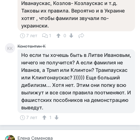
Иванаускас, Козлов- Козлаускас и т.д.
Таковы их правила. Вероятно и в Украине
хотят , чтобы фамилии звучали по-
украински.
7 лет
1
0
Константин К
КК
Но если ты хочешь быть в Литве Ивановым,
ничего не получится? А если фамилия не
Иванов, а Трмп или Клинтон? Трампаускас
или Клинтонаускас? )))))) Еще больший
дибилизм... Хотя нет. Этим они попку всю
вылижут и все свои правила поотменяют. И
фашистских пособников на демонстрацию
выведут.
7 лет
1
Елена Семенова