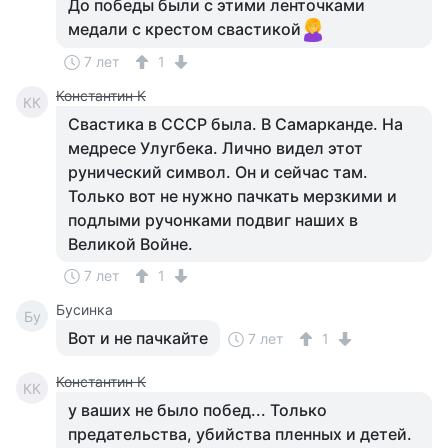
До победы были с этими ленточками
медали с крестом свастикой
7 лет
1
Константин К
КК
Свастика в СССР была. В Самарканде. На
медресе Улугбека. Лично видел этот
рунический символ. Он и сейчас там.
Только вот не нужно пачкать мерзкими и
подлыми ручонками подвиг наших в
Великой Войне.
7 лет
1
Бусинка
Бу
Вот и не пачкайте
7 лет
1
Константин К
КК
у ваших не было побед... Только
предательства, убийства пленных и детей.