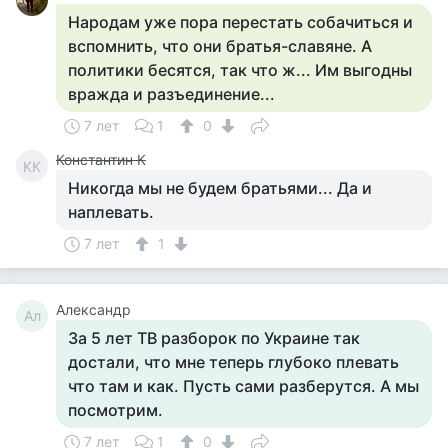
Народам уже пора перестать собачиться и
вспомнить, что они братья-славяне. А
политики бесятся, так что ж... Им выгодны
вражда и разъединение...
7 лет
1
0
Константин К
КК
Никогда мы не будем братьями... Да и
наплевать.
7 лет
1
Александр
Ал
За 5 лет ТВ разборок по Украине так
достали, что мне теперь глубоко плевать
что там и как. Пусть сами разберутся. А мы
посмотрим.
7 лет
1
0