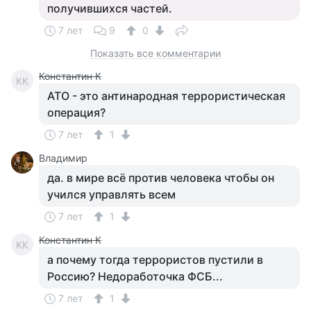
получившихся частей.
7 лет
9
0
Показать все комментарии
Константин К
КК
АТО - это антинародная террористическая
операция?
7 лет
1
Владимир
да. в мире всё против человека чтобы он
учился управлять всем
7 лет
1
Константин К
КК
а почему тогда террористов пустили в
Россию? Недоработочка ФСБ...
7 лет
1