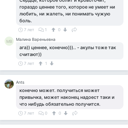
Сердце, которое болит и кровоточит,
гораздо ценнее того, которое не умеет ни
любить, ни жалеть, ни понимать чужую
боль.
7 лет
1
0
Малина Вареньевна
МВ
ага)) ценнее, конечно))).. - акулы тоже так
считают))
7 лет
1
Ants
конечно может. получиться может
привычка, может наконец надоест таки и
что нибудь обязательно получится.
7 лет
0
0