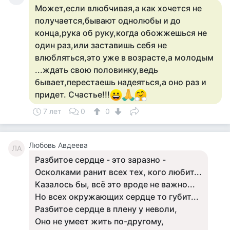
Может,если влюбчивая,а как хочется не
получается,бывают однолюбы и до
конца,рука об руку,когда обожжешься не
один раз,или заставишь себя не
влюбляться,это уже в возрасте,а молодым
...ждать свою половинку,ведь
бывает,перестаешь надеяться,а оно раз и
придет. Счастье!!!
7 лет
0
0
Любовь Авдеева
ЛА
Разбитое сердце - это заразно -
Осколками ранит всех тех, кого любит...
Казалось бы, всё это вроде не важно...
Но всех окружающих сердце то губит...
Разбитое сердце в плену у неволи,
Оно не умеет жить по-другому,