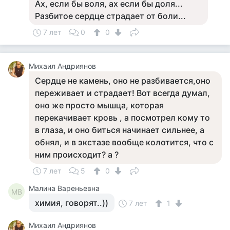
Ах, если бы воля, ах если бы доля...
Разбитое сердце страдает от боли...
7 лет
0
0
Михаил Андриянов
Сердце не камень, оно не разбивается,оно
переживает и страдает! Вот всегда думал,
оно же просто мышца, которая
перекачивает кровь , а посмотрел кому то
в глаза, и оно биться начинает сильнее, а
обнял, и в экстазе вообще колотится, что с
ним происходит? а ?
7 лет
5
0
Малина Вареньевна
МВ
химия, говорят..))
7 лет
1
Михаил Андриянов