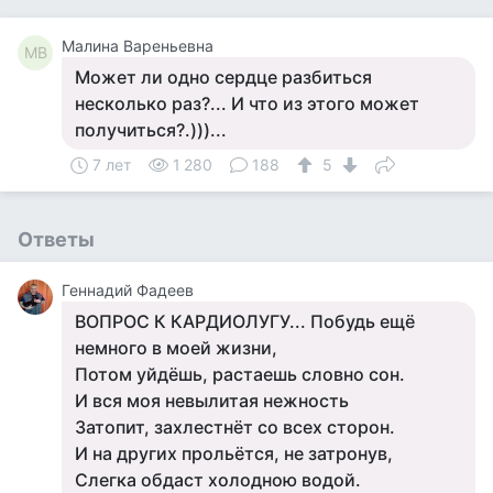
Малина Вареньевна
МВ
Может ли одно сердце разбиться
несколько раз?... И что из этого может
получиться?.)))...
7 лет
1 280
188
5
Ответы
Геннадий Фадеев
ВОПРОС К КАРДИОЛУГУ... Побудь ещё
немного в моей жизни,
Потом уйдёшь, растаешь словно сон.
И вся моя невылитая нежность
Затопит, захлестнёт со всех сторон.
И на других прольётся, не затронув,
Слегка обдаст холодною водой.