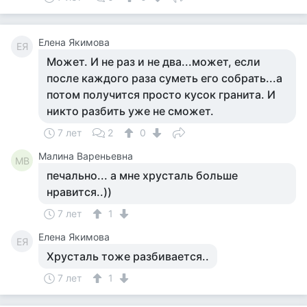
Елена Якимова
ЕЯ
Может. И не раз и не два...может, если
после каждого раза суметь его собрать...а
потом получится просто кусок гранита. И
никто разбить уже не сможет.
7 лет
2
0
Малина Вареньевна
МВ
печально... а мне хрусталь больше
нравится..))
7 лет
1
Елена Якимова
ЕЯ
Хрусталь тоже разбивается..
7 лет
1