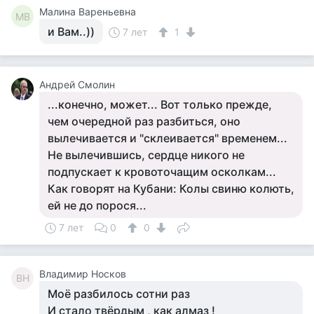
Малина Вареньевна
МВ
и Вам..))
7 лет
1
Андрей Смолин
...конечно, может... Вот только прежде,
чем очередной раз разбиться, оно
вылечивается и "склеивается" временем...
Не вылечившись, сердце никого не
подпускает к кровоточащим осколкам...
Как говорят на Кубани: Колы свиню колють,
ей не до порося...
7 лет
0
0
Владимир Носков
ВН
Моё разбилось сотни раз
И стало твёрдым , как алмаз !