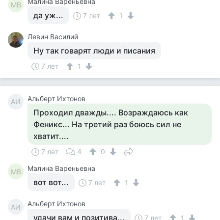
Малина Вареньевна
МВ
да уж...
7 лет
1
Левин Василий
Ну так говарят люди и писания
7 лет
1
Альберт Ихтонов
АИ
Проходил дважды.... Возраждаюсь как
Феникс... На третий раз боюсь сил не
хватит....
7 лет
4
0
Малина Вареньевна
МВ
вот вот...
7 лет
1
Альберт Ихтонов
АИ
удачи вам и позитива...
7 лет
1