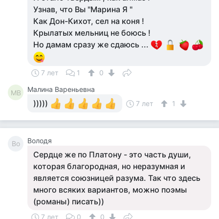
Узнав, что Вы "Марина Я "
Как Дон-Кихот, сел на коня !
Крылатых мельниц не боюсь !
Но дамам сразу же сдаюсь ...
7 лет
1
0
Малина Вареньевна
МВ
)))))
7 лет
1
Володя
Во
Сердце же по Платону - это часть души,
которая благородная, но неразумная и
является союзницей разума. Так что здесь
много всяких вариантов, можно поэмы
(романы) писать))
7 лет
0
0