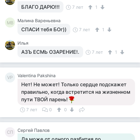
БЛАГО ДАРЮ!!!
7 лет
1
Малина Вареньевна
МВ
СПАСИ тебя БОг))
7 лет
1
Илья
АЗЪ ЕСМЬ ОЗАРЕНИЕ!.
7 лет
1
Valentina Pakshina
VP
Нет! Не может! Только сердце подскажет
правильно, когда встретится на жизненном
пути ТВОЙ парень!
7 лет
0
0
Сергей Павлов
СП
Да може.от одного разбития до