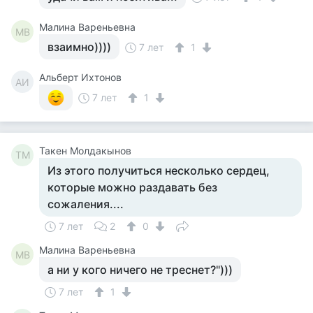
Малина Вареньевна
МВ
взаимно))))
7 лет
1
Альберт Ихтонов
АИ
7 лет
1
Такен Молдакынов
ТМ
Из этого получиться несколько сердец,
которые можно раздавать без
сожаления....
7 лет
2
0
Малина Вареньевна
МВ
а ни у кого ничего не треснет?")))
7 лет
1