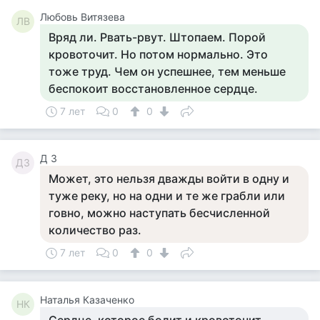
Любовь Витязева
ЛВ
Вряд ли. Рвать-рвут. Штопаем. Порой
кровоточит. Но потом нормально. Это
тоже труд. Чем он успешнее, тем меньше
беспокоит восстановленное сердце.
7 лет
0
0
Д З
ДЗ
Может, это нельзя дважды войти в одну и
туже реку, но на одни и те же грабли или
говно, можно наступать бесчисленной
количество раз.
7 лет
0
0
Наталья Казаченко
НК