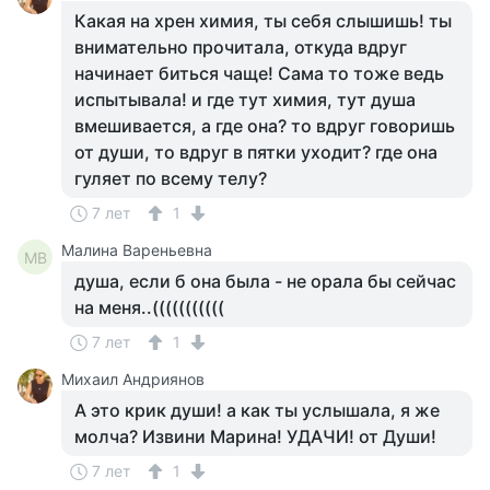
Какая на хрен химия, ты себя слышишь! ты
внимательно прочитала, откуда вдруг
начинает биться чаще! Сама то тоже ведь
испытывала! и где тут химия, тут душа
вмешивается, а где она? то вдруг говоришь
от души, то вдруг в пятки уходит? где она
гуляет по всему телу?
7 лет
1
Малина Вареньевна
МВ
душа, если б она была - не орала бы сейчас
на меня..(((((((((((
7 лет
1
Михаил Андриянов
А это крик души! а как ты услышала, я же
молча? Извини Марина! УДАЧИ! от Души!
7 лет
1