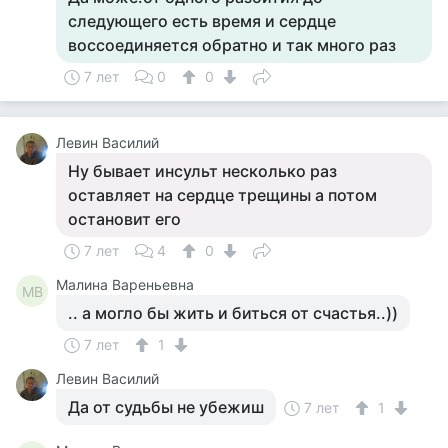
следующего есть время и сердце
воссоединяется обратно и так много раз
7 лет
0
0
Левин Василий
Ну бывает инсульт несколько раз
оставляет на сердце трещины а потом
остановит его
7 лет
4
0
Малина Вареньевна
МВ
.. а могло бы жить и биться от счастья..))
7 лет
1
Левин Василий
Да от судьбы не убежиш
7 лет
1