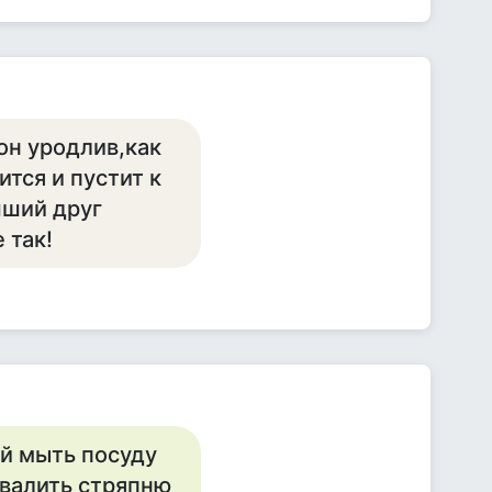
он уродлив,как
ится и пустит к
чший друг
 так!
й мыть посуду
охвалить стряпню