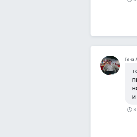
Гена 
т
п
н
и
8