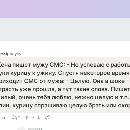
Nessipbаyev
ена пишет мужу СМС: - Не успеваю с работы
упи курицу к ужину. Спустя некоторое время
риходит СМС от мужа: - Целую. Она в шоке - 
трасть уже прошла, а тут такие слова. Пишет
илый, очень тебя люблю, нежно целую и т.п. 
лин, курицу спрашиваю целую брать или око
 лет
1
0
*******