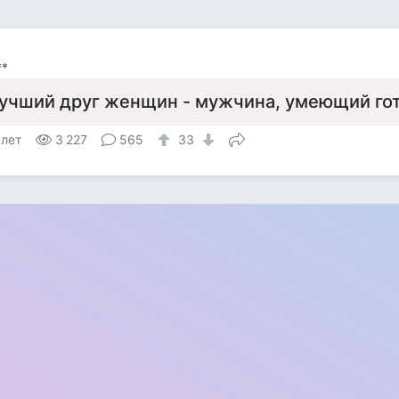
**
учший друг женщин - мужчина, умеющий го
 лет
3 227
565
33