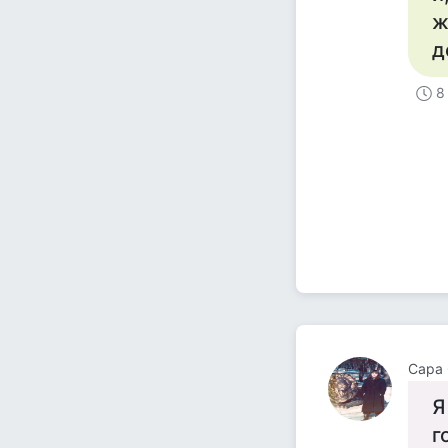
ж
д
8
Сара
Я
г