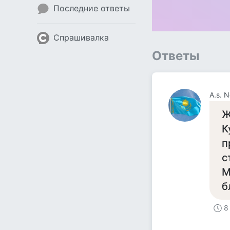
Последние ответы
Спрашивалка
Ответы
A.s. 
Ж
К
п
с
М
б
8