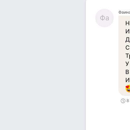
Фаин
Фа
Н
И
Д
С
Т
У
В
И
8