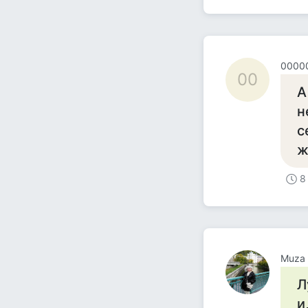
0000
00
А
н
с
ж
8
Muza
Л
и