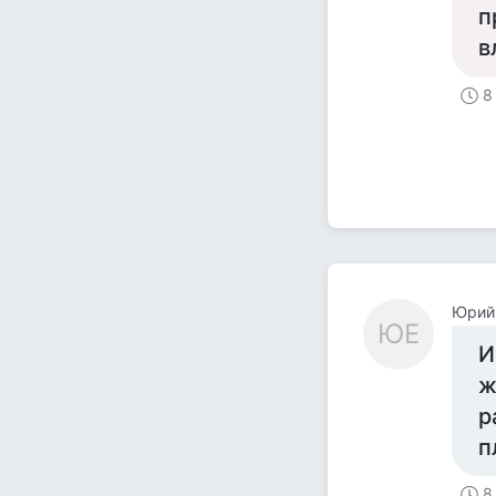
п
в
8
Юрий
ЮЕ
И
ж
р
п
8