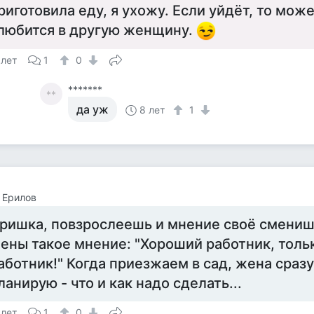
риготовила еду, я ухожу. Если уйдёт, то мож
любится в другую женщину.
 лет
1
0
*******
**
да уж
8 лет
1
 Ерилов
ришка, повзрослеешь и мнение своё сменишь
ены такое мнение: "Хороший работник, толь
аботник!" Когда приезжаем в сад, жена сразу
ланирую - что и как надо сделать...
 лет
1
0