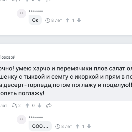
*******
**
Ок
8 лет
1
Лозовой
очно! умею харчо и перемячики плов салат о
шенку с тыквой и семгу с икоркой и прям в п
а десерт-торпеда,потом поглажу и поцелую!
 опять поглажу!
 лет
2
0
*******
**
ООО....
8 лет
1