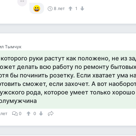
**
8 лет
1
ил Тымчук
 которого руки растут как положено, не из з
ожет делать всю работу по ремонту бытовых
отя бы починить розетку. Если хватает ума на 
отовить сможет, если захочет. А вот наоборо
ужского рода, которое умеет только хорошо 
олумужчина
 лет
0
0