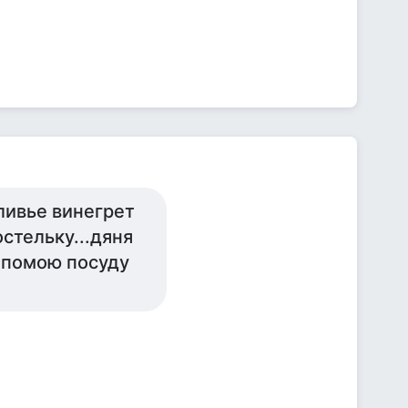
ливье винегрет
остельку...дяня
!помою посуду