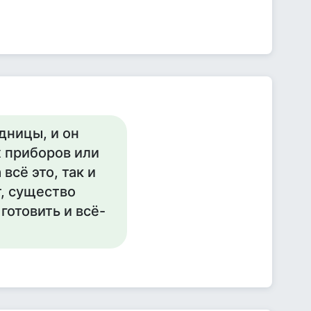
адницы, и он
 приборов или
всё это, так и
т, существо
готовить и всё-