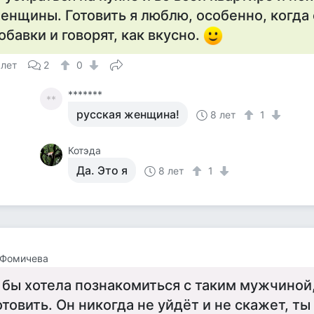
енщины. Готовить я люблю, особенно, когда 
обавки и говорят, как вкусно.
 лет
2
0
*******
**
русская женщина!
8 лет
1
Котэда
Да. Это я
8 лет
1
 Фомичева
 бы хотела познакомиться с таким мужчиной
отовить. Он никогда не уйдёт и не скажет, ты