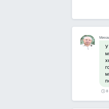
Миха
У
м
х
г
м
п
8