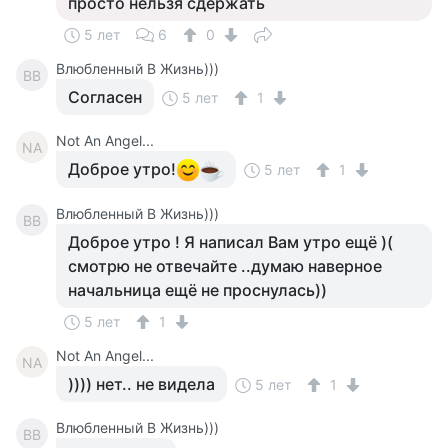
просто нельзя сдержать
5 лет
6
0
Влюбленный В Жизнь)))
ВВ
Согласен
5 лет
1
Not An Angel...
NA
Доброе утро!
5 лет
1
Влюбленный В Жизнь)))
ВВ
Доброе утро ! Я написал Вам утро ещё )(
смотрю не отвечайте ..думаю наверное
начальница ещё не проснулась))
5 лет
1
Not An Angel...
NA
)))) нет.. не видела
5 лет
1
Влюбленный В Жизнь)))
ВВ