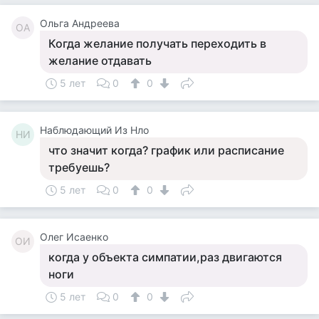
Ольга Андреева
ОА
Когда желание получать переходить в
желание отдавать
5 лет
0
0
Наблюдающий Из Нло
НИ
что значит когда? график или расписание
требуешь?
5 лет
0
0
Олег Исаенко
ОИ
когда у объекта симпатии,раз двигаются
ноги
5 лет
0
0