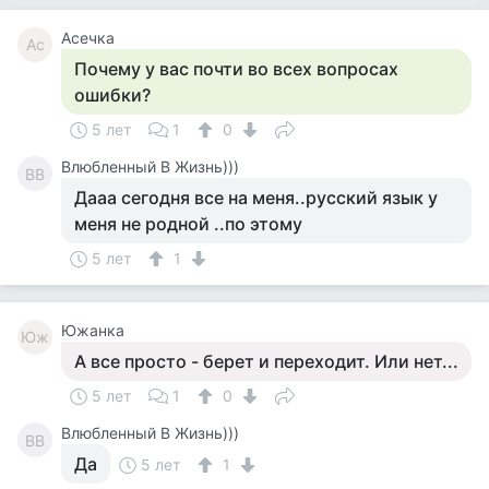
Асечка
Ас
Почему у вас почти во всех вопросах
ошибки?
5 лет
1
0
Влюбленный В Жизнь)))
ВВ
Дааа сегодня все на меня..русский язык у
меня не родной ..по этому
5 лет
1
Южанка
Юж
А все просто - берет и переходит. Или нет...
5 лет
1
0
Влюбленный В Жизнь)))
ВВ
Да
5 лет
1