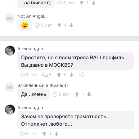
..аа бывает)
5 лет
1
Not An Angel...
NA
5 лет
1
Александра
Простите, но я посмотрела ВАШ профиль...
Вы давно в МОСКВЕ?
5 лет
5
0
Влюбленный В Жизнь)))
ВВ
Да ..очень
5 лет
1
Александра
Зачем не проверяете грамотность...
Оттолкнет любого...
5 лет
1