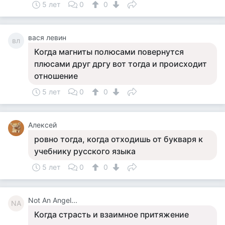
5 лет
0
0
вася левин
вл
Когда магниты полюсами повернутся
плюсами друг дргу вот тогда и происходит
отношение
5 лет
0
0
Алексей
ровно тогда, когда отходишь от букваря к
учебнику русского языка
5 лет
0
0
Not An Angel...
NA
Когда страсть и взаимное притяжение