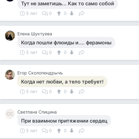
Тут не заметишь... Как то само собой
5 лет
0
0
Елена Шуктуева
Когда пошли флюиды и.... ферамоны
5 лет
0
0
Егор Сколопендрычъ
Когда нет любви, а тело требует!
5 лет
0
0
Светлана Спицина
СС
При взаимном притяжении сердец
5 лет
0
0