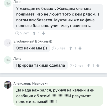
Лена
Ле
У женщин не бывает. Женщина сначала
понимает, что не любит того с кем рядом, а
потом влюбляется. Мужчины же на фоне
полного благополучия могут свинтить.
5 лет
1
Влюбленный В Жизнь)))
ВВ
Эхх какие мы )))
5 лет
1
Лена
Ле
Природа такими сделала
5 лет
1
Александр Иванович
Да када нажрался, рухнул на калени и ей
саабщил об этом!!!!!!!!!!!!!!!!И результат
положительный!!!!!!!!