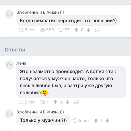
Влюбленный В Жизнь)))
ВВ
Когда симпатие переходит в отношении?)
5 лет
559
37
0
Ответы
Лена
Ле
Это незаметно происходит. А вот как так
получается у мужчин часто, только что
весь в любви был, а завтра уже другую
полюбил
.
5 лет
4
0
Влюбленный В Жизнь)))
ВВ
Только у мужчин ?))
5 лет
1