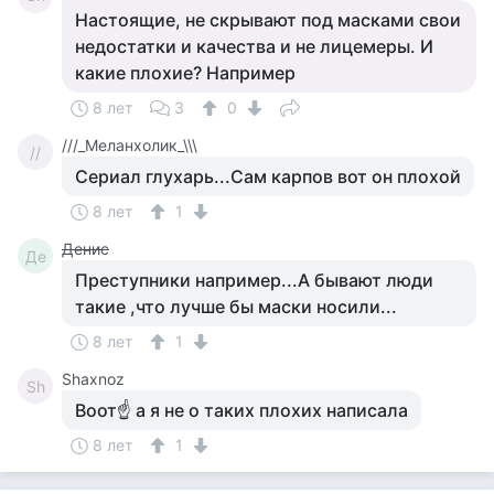
Настоящие, не скрывают под масками свои
недостатки и качества и не лицемеры. И
какие плохие? Например
8 лет
3
0
///_Меланхолик_\\\
//
Сериал глухарь...Сам карпов вот он плохой
8 лет
1
Денис
Де
Преступники например...А бывают люди
такие ,что лучше бы маски носили...
8 лет
1
Shaxnoz
Sh
Воот☝ а я не о таких плохих написала
8 лет
1