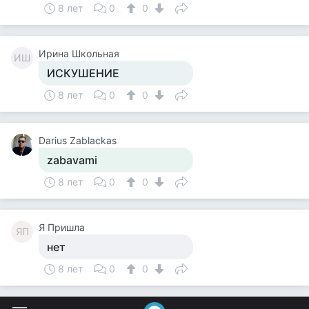
8 лет
0
0
Ирина Школьная
ИШ
ИСКУШЕНИЕ
8 лет
0
0
Darius Zablackas
zabavami
8 лет
0
0
Я Пришла
ЯП
нет
8 лет
0
0