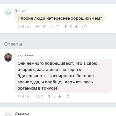
Денис
Де
Плохие люди интереснее хороших?Чем?
8 лет
191
11
0
Ответы
Elena *****
Они немного подбешивают, что в свою
очередь, заставляет не терять
бдительность, тренировать боковое
зрение, да, и вообще,, держать весь
организм в тонусе))
8 лет
0
0
Shaxnoz
Sh