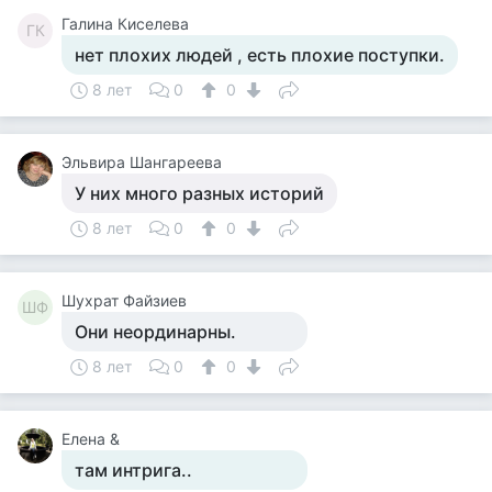
Галина Киселева
ГК
нет плохих людей , есть плохие поступки.
8 лет
0
0
Эльвира Шангареева
У них много разных историй
8 лет
0
0
Шухрат Файзиев
ШФ
Они неординарны.
8 лет
0
0
Елена &
там интрига..