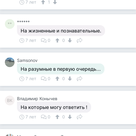
7 лет
1
******
**
На жизненные и познавательные.
7 лет
0
0
Samsonov
На разумные в первую очередь...
7 лет
0
0
Владимир Конычев
ВК
На которые могу ответить !
7 лет
0
0