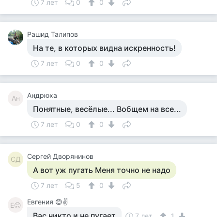
7 лет
0
0
Рашид Талипов
На те, в которых видна искренность!
7 лет
0
0
Андрюха
Ан
Понятные, весёлые... Вобщем на все...
7 лет
0
0
Сергей Дворянинов
СД
А вот уж пугать Меня точно не надо
7 лет
5
0
Евгения 😊✌
Е😊
Вас никто и не пугает
7 лет
1