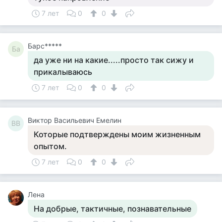
7 лет
0
0
Барс*****
Ба
да уже ни на какие.....просто так сижу и
прикалываюсь
7 лет
0
0
Виктор Васильевич Емелин
ВВ
Которые подтверждены моим жизненным
опытом.
7 лет
0
0
Лена
На добрые, тактичные, познавательные