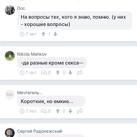
Doc.
На вопросы тех, кого я знаю, помню. (у них
- хорошие вопросы)
7 лет
1
Nikola Mahkov
-да разные кроме секса--
7 лет
0
0
Мечтатель...
Ме
Короткие, но емкие...
7 лет
0
0
Сергей Радонежский