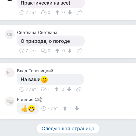
Практически на все)
7 лет
0
0
Светлана_Светлана
Св
О природе, о погоде
7 лет
0
0
Влад Тоневицкий
ВТ
На ваши
7 лет
1
0
Евгения 😊✌
Е😊
7 лет
1
Следующая страница