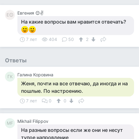
Евгения 😊✌
Е😊
На какие вопросы вам нравится отвечать?
7 лет
404
50
2
Ответы
Галина Коровина
ГК
Женя, почти на все отвечаю, да иногда и на
пошлые. По настроению.
7 лет
0
0
Mikhail Filippov
MF
На разные вопросы если же они не несут
тупое напровление