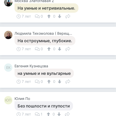
Москва Златоглавая Z
На умные и нетривиальные.
7 лет
0
0
Людмила Тихомолова ( Верещагина )
На остроумные, глубокие.
7 лет
0
0
Евгения Кузнецова
ЕК
на умные и не вульгарные
7 лет
0
0
Юлия По
ЮП
Без пошлости и глупости
7 лет
1
0