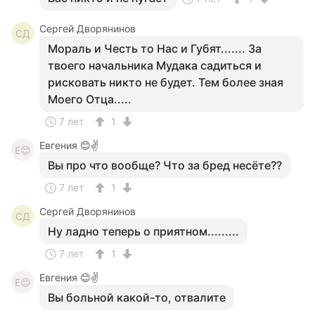
Сергей Дворянинов
СД
Мораль и Честь то Нас и Губят....... За
твоего начальника Мудака садиться и
рисковать никто не будет. Тем более зная
Моего Отца.....
7 лет
1
Евгения 😊✌
Е😊
Вы про что вообще? Что за бред несёте??
7 лет
1
Сергей Дворянинов
СД
Ну ладно теперь о приятном.........
7 лет
1
Евгения 😊✌
Е😊
Вы больной какой-то, отвалите