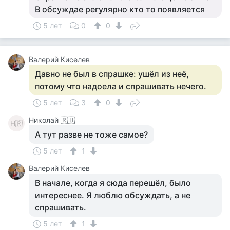
В обсуждае регулярно кто то появляется
5 лет
0
0
Валерий Киселев
Давно не был в спрашке: ушёл из неё,
потому что надоела и спрашивать нечего.
5 лет
3
0
Николай 🇷🇺
Н🇷
А тут разве не тоже самое?
5 лет
1
Валерий Киселев
В начале, когда я сюда перешёл, было
интереснее. Я люблю обсуждать, а не
спрашивать.
5 лет
1