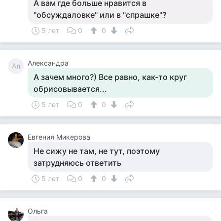
А вам где больше нравится в
"обсуждаловке" или в "спрашке"?
5 лет
0
0
Александра
Ал
А зачем много?) Все равно, как-то круг
обрисовывается...
5 лет
0
0
Евгения Микерова
Не сижу не там, не тут, поэтому
затрудняюсь ответить
5 лет
0
0
Ольга