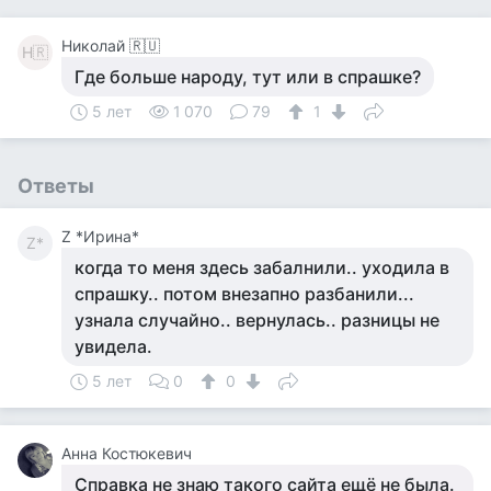
Николай 🇷🇺
Н🇷
Где больше народу, тут или в спрашке?
5 лет
1 070
79
1
Ответы
Z *Ирина*
Z*
когда то меня здесь забалнили.. уходила в
спрашку.. потом внезапно разбанили...
узнала случайно.. вернулась.. разницы не
увидела.
5 лет
0
0
Анна Костюкевич
Справка не знаю такого сайта ещё не была.