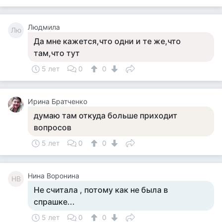
Людмила
Лю
Да мне кажется,что одни и те же,что
там,что тут
5 лет
0
0
Ирина Братченко
думаю там откуда больше приходит
вопросов
5 лет
0
0
Нина Воронина
НВ
Не считала , потому как не была в
спрашке...
5 лет
0
0