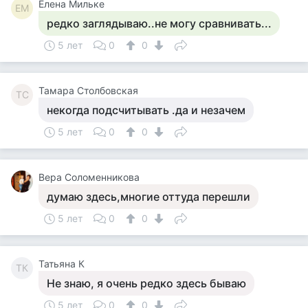
Елена Мильке
ЕМ
редко заглядываю..не могу сравнивать...
5 лет
0
0
Тамара Столбовская
ТС
некогда подсчитывать .да и незачем
5 лет
0
0
Вера Соломенникова
думаю здесь,многие оттуда перешли
5 лет
0
0
Татьяна К
ТК
Не знаю, я очень редко здесь бываю
5 лет
0
0