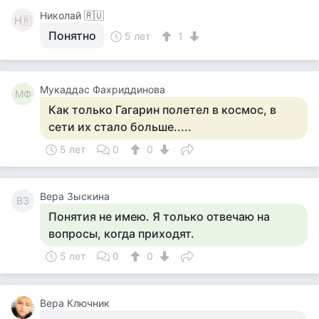
Николай 🇷🇺
Н🇷
Понятно
5 лет
1
Мукаддас Фахриддинова
МФ
Как только Гагарин полетел в космос, в
сети их стало больше.....
5 лет
0
0
Вера Зыскина
ВЗ
Понятия не имею. Я только отвечаю на
вопросы, когда приходят.
5 лет
0
0
Вера Ключник