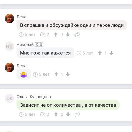
Лена
В спрашке и обсуждайке одни и те же люди
5 лет
2
0
Николай 🇷🇺
Н🇷
Мне тож так кажется
5 лет
1
Лена
5 лет
1
Ольга Кузнецова
ОК
Зависит не от количества , а от качества
5 лет
0
0