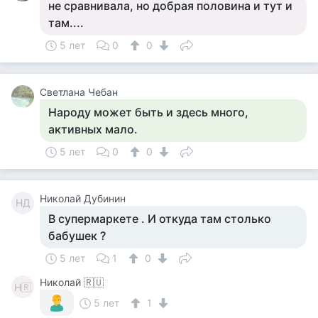
не сравнивала, но добрая половина и тут и
там....
5 лет
0
0
Светлана Чебан
Народу может быть и здесь много,
активных мало.
5 лет
0
0
Николай Дубинин
НД
В супермаркете . И откуда там столько
бабушек ?
5 лет
1
0
Николай 🇷🇺
Н🇷
5 лет
1