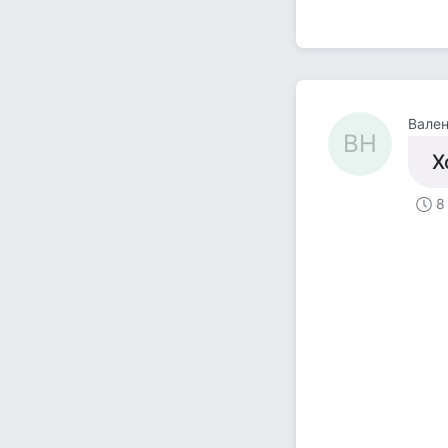
Вален
ВН
Х
8