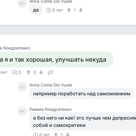
Anna Come Dio Vuole
AC
да
8 лет
1
а Кондратенко
а я и так хорошая, улучшать некуда
 лет
5
0
Anna Come Dio Vuole
AC
например поработать над самомнением
Римма Кондратенко
РК
а без него ни как! это лучше чем депресн
собой и самокритики
8 лет
1