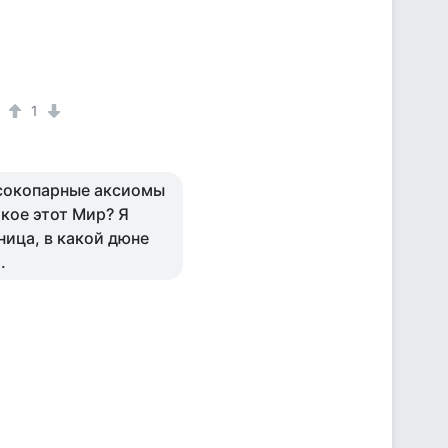
1
 высокопарные аксиомы
акое этот Мир? Я
ница, в какой дюне
.