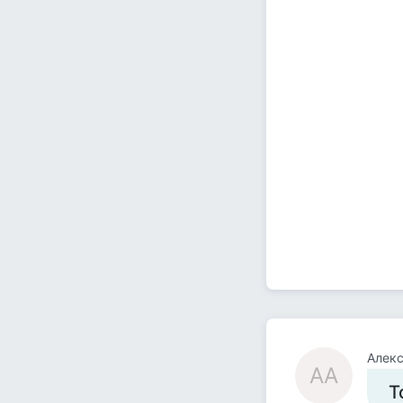
Алек
АА
Т