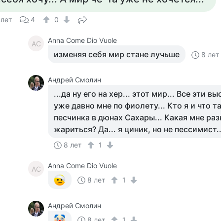
 лет
4
0
Anna Come Dio Vuole
AC
изменяя себя мир стане лучьше
8 лет
Андрей Смолин
...да ну его на хер... этот мир... Все эти
уже давно мне по фиолету... Кто я и что т
песчинка в дюнах Сахары... Какая мне раз
жариться? Да... я циник, но не пессимист..
8 лет
1
Anna Come Dio Vuole
AC
8 лет
1
Андрей Смолин
8 лет
1