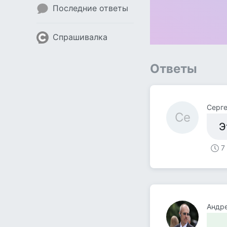
Последние ответы
Спрашивалка
Ответы
Серг
Се
Э
7
Андр
.