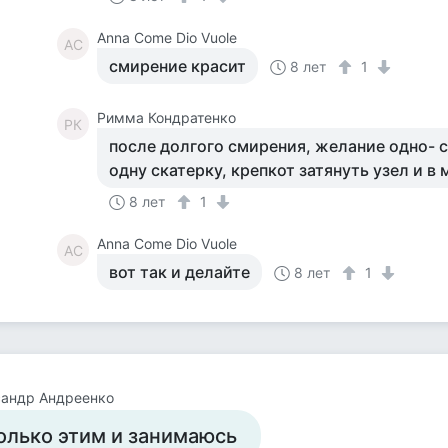
Anna Come Dio Vuole
AC
смирение красит
8 лет
1
Римма Кондратенко
РК
после долгого смирения, желание одно- с
одну скатерку, крепкот затянуть узел и в
8 лет
1
Anna Come Dio Vuole
AC
вот так и делайте
8 лет
1
сандр Андреенко
олько этим и занимаюсь