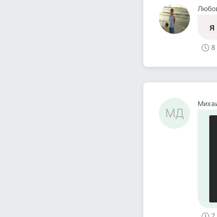
Любо
я
8
Миха
МД
7