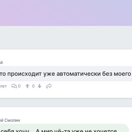
ей
то происходит уже автоматически без моег
 лет
0
0
ей Смолин
..себя хочу... А мир чё-та уже не хочется...