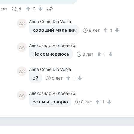
 лет
4
0
Anna Come Dio Vuole
AC
хороший мальчик
8 лет
1
Александр Андреенко
АА
Не сомневаюсь
8 лет
1
Anna Come Dio Vuole
AC
ой
8 лет
1
Александр Андреенко
АА
Вот и я говорю
8 лет
1