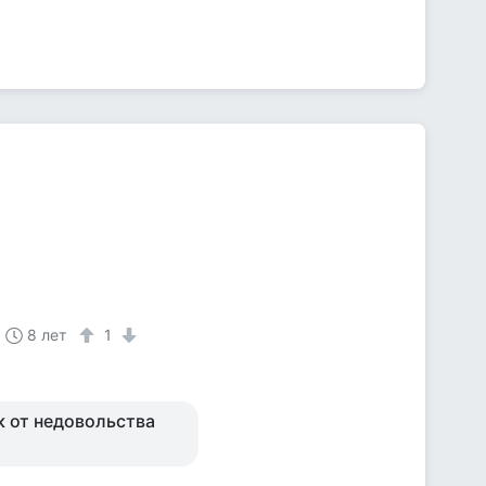
8 лет
1
як от недовольства