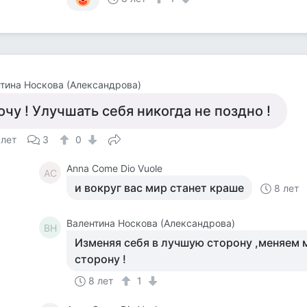
тина Носкова (Александрова)
очу ! Улучшать себя никогда не поздно !
 лет
3
0
Anna Come Dio Vuole
AC
и вокруг вас мир станет краше
8 лет
Валентина Носкова (Александрова)
ВН
Изменяя себя в лучшую сторону ,меняем 
сторону !
8 лет
1