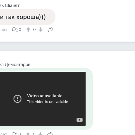
вь Шмидт
 и так хороша)))
 лет
0
0
ил Демонтеров
 лет
0
0