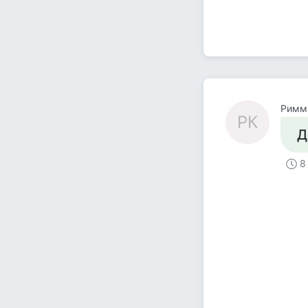
Римм
РК
Д
8