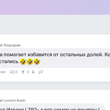
ей Лошкарев
а помогает избавится от остальных долей. К
стались.
 лет
0
0
el Lvovich Kunin
од Израия ! 792- а вот номер не понятен !