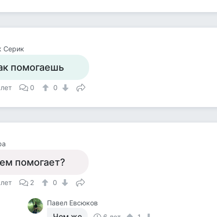
к Серик
ак помогаешь
 лет
0
0
ра
ем помогает?
 лет
2
0
Павел Евсюков
Чем же
6 лет
1