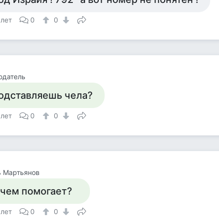
 лет
0
0
юдатель
одставляешь чела?
 лет
0
0
ь Мартьянов
 чем помогает?
 лет
0
0