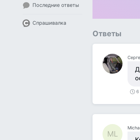
Последние ответы
Спрашивалка
Ответы
Серг
Д
о
6
Micha
ML
К