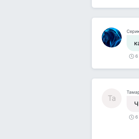
Сери
к
6
Тама
Та
Ч
6