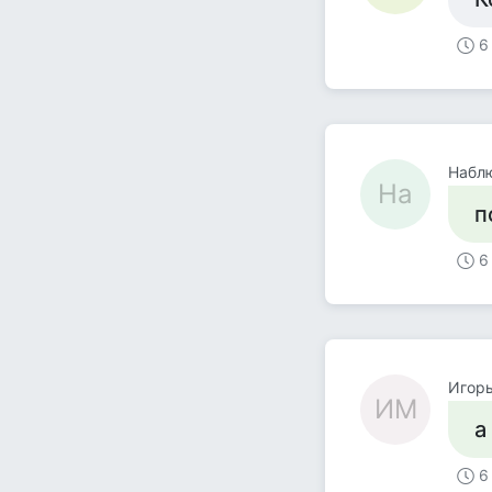
6
Набл
На
п
6
Игор
ИМ
а
6