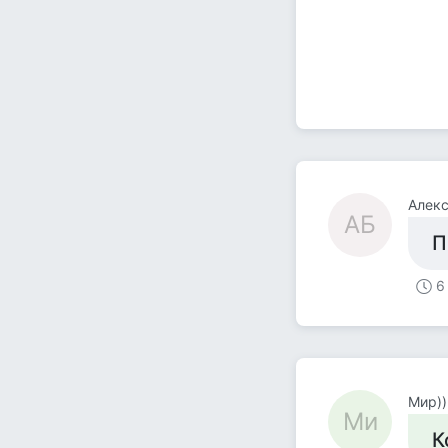
Алек
АБ
П
6
Мир))
Ми
К