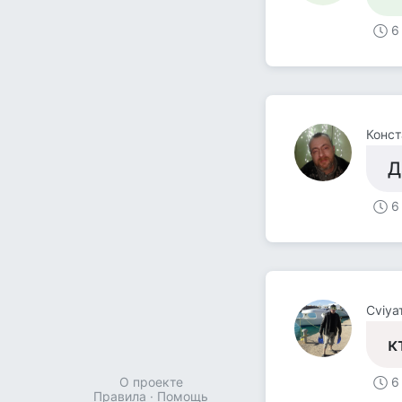
6
Конст
Д
6
Cviyа
к
О проекте
6
Правила
·
Помощь