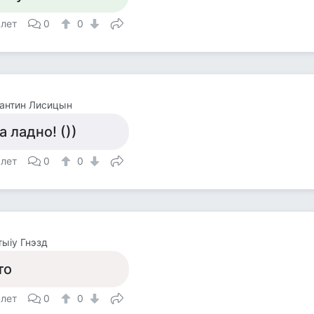
 лет
0
0
антин Лисицын
а ладно! ())
 лет
0
0
тыiy Гнэзд
то
 лет
0
0