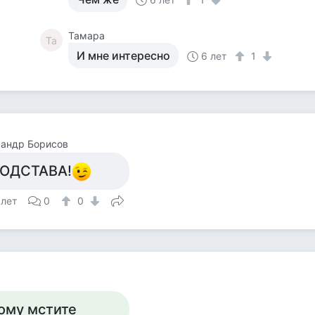
Тамара
Та
И мне интересно
6 лет
1
сандр Борисов
ОДСТАВА!
 лет
0
0
ому мстите