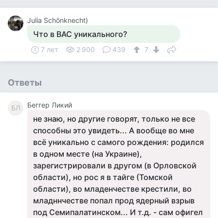
Julia Schönknecht)
Что в ВАС уникального?
7 лет
2 900
439
7
Ответы
Беггер Ликий
БЛ
не знаю, но другие говорят, только не все
способны это увидеть... А вообще во мне
всё уникально с самого рождения: родился
в одном месте (на Украине),
зарегистрировали в другом (в Орловской
области), но рос я в тайге (Томской
области), во младенчестве крестили, во
младннчестве попал прод ядерный взрыв
под Семипалатинском... И т.д. - сам офигел