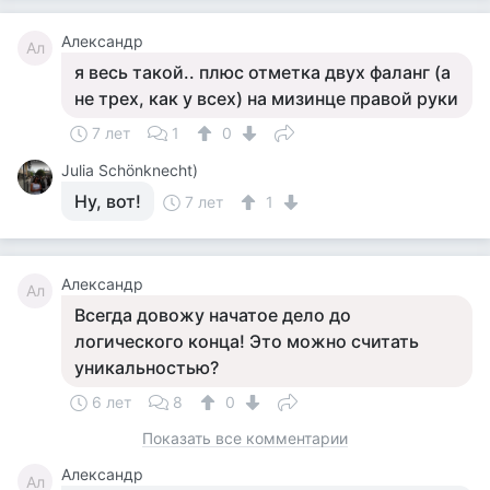
Александр
Ал
я весь такой.. плюс отметка двух фаланг (а
не трех, как у всех) на мизинце правой руки
7 лет
1
0
Julia Schönknecht)
Ну, вот!
7 лет
1
Александр
Ал
Всегда довожу начатое дело до
логического конца! Это можно считать
уникальностью?
6 лет
8
0
Показать все комментарии
Александр
Ал