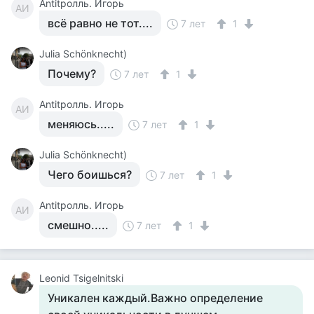
Antitролль. Игорь
AИ
всё равно не тот....
7 лет
1
Julia Schönknecht)
Почему?
7 лет
1
Antitролль. Игорь
AИ
меняюсь.....
7 лет
1
Julia Schönknecht)
Чего боишься?
7 лет
1
Antitролль. Игорь
AИ
смешно.....
7 лет
1
Leonid Tsigelnitski
Уникален каждый.Важно определение