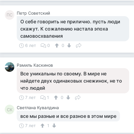
Петр Советский
ПС
О себе говорить не прилично. пусть люди
скажут. К сожалению настала эпоха
самовосхваления
6 лет
0
0
Рамиль Каскинов
Все уникальны по своему. В мире не
найдете двух одинаковых снежинок, не то
что людей
7 лет
1
0
Светлана Кувалдина
СК
все мы разные и все разное в этом мире
7 лет
1