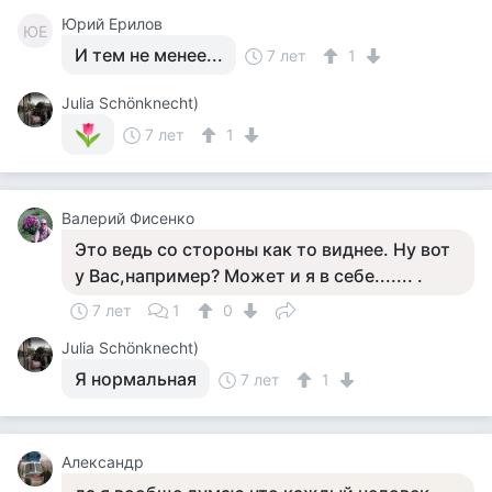
Юрий Ерилов
ЮЕ
И тем не менее...
7 лет
1
Julia Schönknecht)
7 лет
1
Валерий Фисенко
Это ведь со стороны как то виднее. Ну вот
у Вас,например? Может и я в себе....... .
7 лет
1
0
Julia Schönknecht)
Я нормальная
7 лет
1
Александр