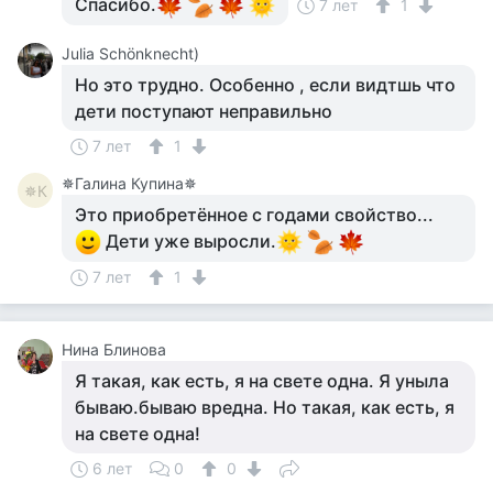
Спасибо.
7 лет
1
Julia Schönknecht)
Но это трудно. Особенно , если видтшь что
дети поступают неправильно
7 лет
1
✵Галина Купина✵
✵К
Это приобретённое с годами свойство...
Дети уже выросли.
7 лет
1
Нина Блинова
Я такая, как есть, я на свете одна. Я уныла
бываю.бываю вредна. Но такая, как есть, я
на свете одна!
6 лет
0
0