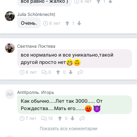
всё равно - жалко )
6 лет
1
Julia Schönknecht)
Очень.
6 лет
1
Светлана Локтева
все нормально и все уникально,такой
другой просто нет
6 лет
0
0
Antitролль. Игорь
AИ
Как обычно....Лет так 3000..... От
Рождества....Мать его......
7 лет
10
0
Показать все комментарии