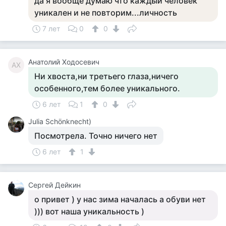
да я вообще думаю что каждый человек
уникален и не повторим...личность
7 лет
0
0
Анатолий Ходосевич
АХ
Ни хвоста,ни третьего глаза,ничего
особенного,тем более уникального.
6 лет
1
0
Julia Schönknecht)
Посмотрела. Точно ничего нет
6 лет
1
Сергей Дейкин
о привет ) у нас зима началась а обуви нет
))) вот наша уникальность )