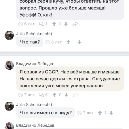
собрал себя в кучу, чтобы ответить на этот
вопрос. Прошло уже больше месяца!
Уфффф! О, как!
6 лет
1
0
Julia Schönknecht)
Что так?
6 лет
1
Владимир Лебедев
Я совок из СССР. Нас всё меньше и меньше.
На нас сечас держится страна. Следующие
поколения уже менее универсальны.
7 лет
6
0
Julia Schönknecht)
Что вы имеете в виду?
7 лет
1
Владимир Лебедев