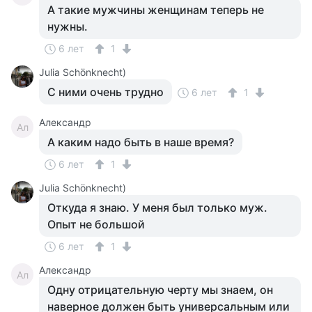
А такие мужчины женщинам теперь не
нужны.
6 лет
1
Julia Schönknecht)
С ними очень трудно
6 лет
1
Александр
Ал
А каким надо быть в наше время?
6 лет
1
Julia Schönknecht)
Откуда я знаю. У меня был только муж.
Опыт не большой
6 лет
1
Александр
Ал
Одну отрицательную черту мы знаем, он
наверное должен быть универсальным или