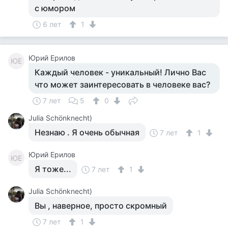
с юмором
6 лет
1
Юрий Ерилов
ЮЕ
Каждый человек - уникальный! Лично Вас
что может заинтересовать в человеке вас?
7 лет
5
0
Julia Schönknecht)
Незнаю . Я очень обычная
7 лет
1
Юрий Ерилов
ЮЕ
Я тоже...
7 лет
1
Julia Schönknecht)
Вы , наверное, просто скромный
7 лет
1