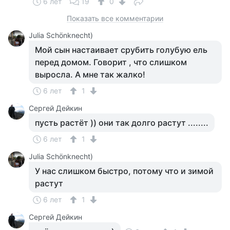
6 лет
19
0
Показать все комментарии
Julia Schönknecht)
Мой сын настаивает срубить голубую ель
перед домом. Говорит , что слишком
выросла. А мне так жалко!
6 лет
1
Сергей Дейкин
пусть растёт )) они так долго растут ........
6 лет
1
Julia Schönknecht)
У нас слишком быстро, потому что и зимой
растут
6 лет
1
Сергей Дейкин