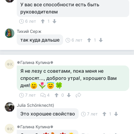
У вас все способности есть быть
руководителем
6 лет
1
Тихий Серж
так куда дальше
6 лет
1
✵Галина Купина✵
✵К
Я не лезу с советами, пока меня не
спросят..., доброго утра!, хорошего Вам
дня!
7 лет
4
0
Julia Schönknecht)
Это хорошее свойство
7 лет
1
✵Галина Купина✵
✵К