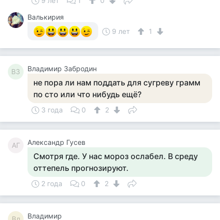
9 лет
1
0
Валькирия
9 лет
1
Владимир Забродин
ВЗ
не пора ли нам поддать для сугреву грамм
по сто или что нибудь ещё?
3 года
0
2
Александр Гусев
АГ
Смотря где. У нас мороз ослабел. В среду
оттепель прогнозируют.
2 года
0
2
Владимир
Вл