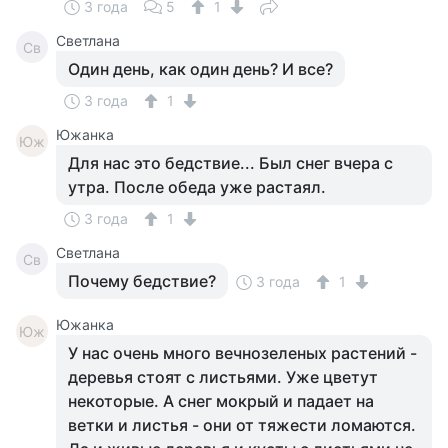
3 года
5
1
Светлана
Св
Один день, как один день? И все?
3 года
1
Южанка
Юж
Для нас это бедствие... Был снег вчера с
утра. После обеда уже растаял.
3 года
1
Светлана
Св
Почему бедствие?
3 года
1
Южанка
Юж
У нас очень много вечнозеленых растений -
деревья стоят с листьями. Уже цветут
некоторые. А снег мокрый и падает на
ветки и листья - они от тяжести ломаются.