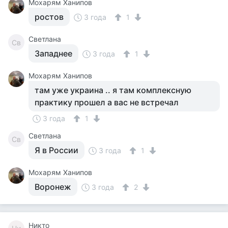
Мохарям Ханипов
ростов
3 года
1
Светлана
Св
Западнее
3 года
1
Мохарям Ханипов
там уже украина .. я там комплексную
практику прошел а вас не встречал
3 года
1
Светлана
Св
Я в России
3 года
1
Мохарям Ханипов
Воронеж
3 года
2
Никто