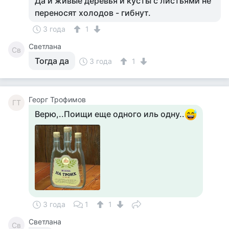
Да и живые деревья и кусты с листьями не
переносят холодов - гибнут.
3 года
1
Светлана
Св
Тогда да
3 года
1
Георг Трофимов
ГТ
Верю,..Поищи еще одного иль одну..
3 года
1
1
Светлана
Св