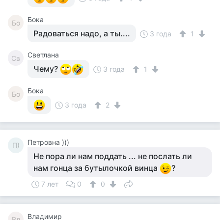
Бока
Бо
Радоваться надо, а ты....
3 года
1
Светлана
Св
Чему?
3 года
1
Бока
Бо
3 года
2
Петровна )))
П)
Не пора ли нам поддать ... не послать ли
нам гонца за бутылочкой винца
?
7 лет
0
0
Владимир
Вл