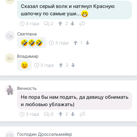
Сказал серый волк и натянул Красную
шапочку по самые уши...
3 года
2
2
Светлана
Св
3 года
1
Владимир
Вл
3 года
2
Вечность
Не пора бы нам подать, да девицу обнимать
и любовью ублажать)
3 года
0
2
Господин Дроссельмейер
ГД