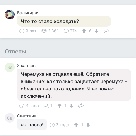
Валькирия
Что то стало холодать?
9 лет
2 361
274
6
Ответы
S sarman
Ss
Черёмуха не отцвела ещё. Обратите
внимание: как только зацветает черёмуха -
обязательно похолодание. Я не помню
исключений.
3 года
1
1
Светлана
Св
согласна!
3 года
1