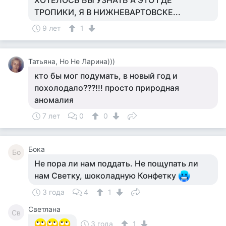
ХОТЕЛОСЬ БЫ УЗНАТЬ А ЭТО ГДЕ
ТРОПИКИ, Я В НИЖНЕВАРТОВСКЕ...
9 лет
1
Татьяна, Но Не Ларина)))
кто бы мог подумать, в новый год и
похолодало???!!! просто природная
аномалия
7 лет
0
0
Бока
Бо
Не пора ли нам поддать. Не пощупать ли
нам Светку, шоколадную Конфетку
3 года
4
1
Светлана
Св
3 года
1