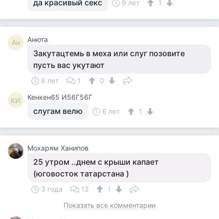
да красивый секс
9 лет
1
Анюта
Ан
Закутацтемь в меха или слуг позовите
пусть вас укутают
6 лет
1
0
Кенкен65 И56Г56Г
КИ
слугам велю
6 лет
1
Мохарям Ханипов
25 утром ..днем с крыши капает
(юговосток татарстана )
3 года
12
1
Показать все комментарии