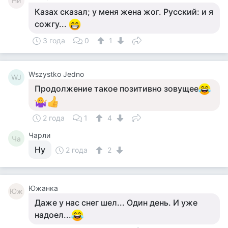
Ни
Казах сказал; у меня жена жог. Русский: и я
сожгу...
3 года
0
1
Wszystko Jedno
WJ
Продолжение такое позитивно зовущее
2 года
1
4
Чарли
Ча
Ну
2 года
2
Южанка
Юж
Даже у нас снег шел... Один день. И уже
надоел...