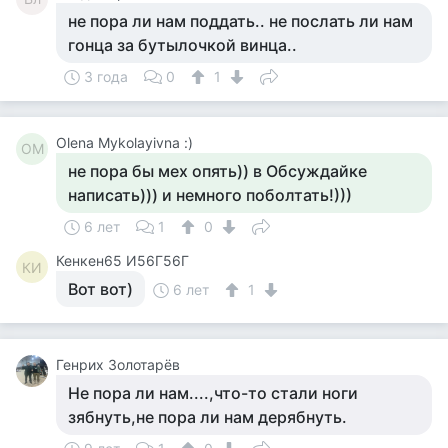
не пора ли нам поддать.. не послать ли нам
гонца за бутылочкой винца..
3 года
0
1
Olena Mykolayivna :)
OM
не пора бы мех опять)) в Обсуждайке
написать))) и немного поболтать!)))
6 лет
1
0
Кенкен65 И56Г56Г
КИ
Вот вот)
6 лет
1
Генрих Золотарёв
Не пора ли нам....,что-то стали ноги
зябнуть,не пора ли нам дерябнуть.