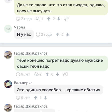
Да не то слово, что-то стал пиздец, однако,
носу не высунуть
2 года
1
2
Чарли
Ча
И у нас
2 года
2
Гафар Джабраилов
тебя конешно погрет надо думаю мужские
оаски тебя надо
9 лет
2
0
Валькирия
Это один из способов ....крепкие обьятия
9 лет
1
Гафар Джабраилов