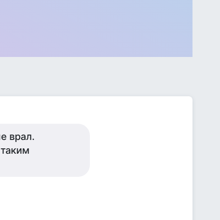
е врал.
 таким