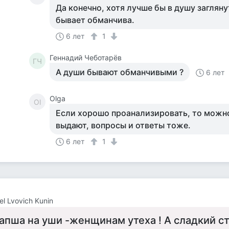
Да конечно, хотя лучше бы в душу заглян
бывает обманчива.
6 лет
1
Геннадий Чеботарёв
ГЧ
А души бывают обманчивыми ?
6 лет
Olga
Ol
Если хорошо проанализировать, то можно
выдают, вопросы и ответы тоже.
6 лет
1
el Lvovich Kunin
апша на уши -женщинам утеха ! А сладкий ст