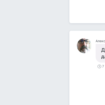
Алек
Д
д
7