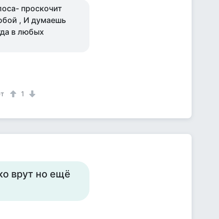
олоса- проскочит
обой , И думаешь
гда в любых
ет
1
ко врут но ещё