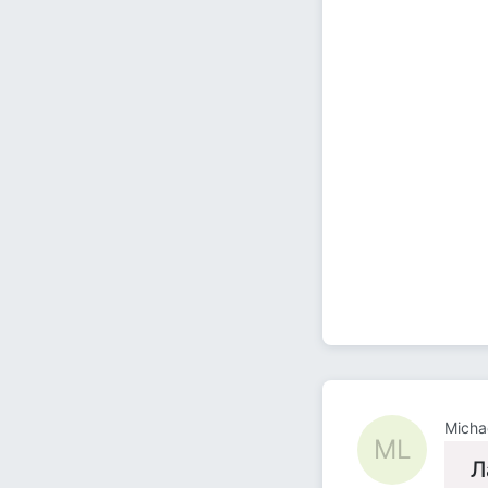
Micha
ML
Л