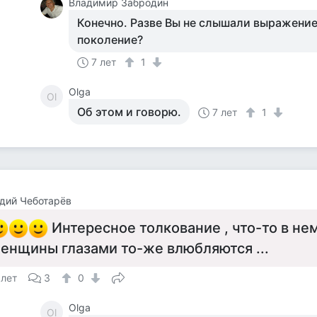
Владимир Забродин
Конечно. Разве Вы не слышали выражение
поколение?
7 лет
1
Olga
Ol
Об этом и говорю.
7 лет
1
дий Чеботарёв
Интересное толкование , что-то в нем
енщины глазами то-же влюбляются ...
 лет
3
0
Olga
Ol