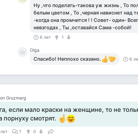
Ну ,что поделать-такова уж жизнь , То п
белым цветом , То ,черная нависнет над т
-когда она промчится ! ! Совет- один- Все
невзгодах , Ты ,оставайся Сама -собой!
6 лет
1
Olga
Ol
Спасибо! Неплохо сказано.
6 л
on Gruzmarg
га, если мало краски на женщине, то не толь
а порнуху смотрят.
 лет
1
0