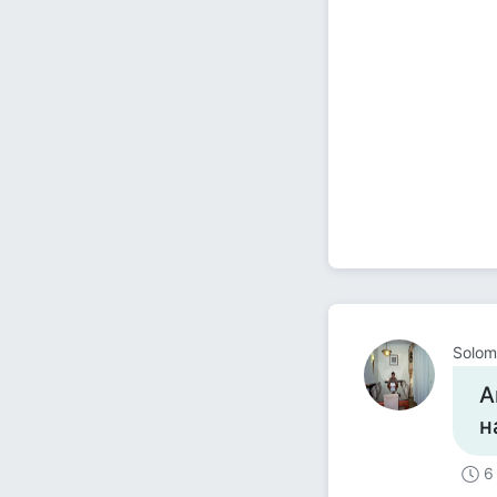
Solom
А
н
6