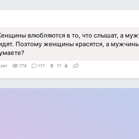
енщины влюбляются в то, что слышат, а мужч
идят. Поэтому женщины красятся, а мужчины 
умаете?
 лет
774
117
11