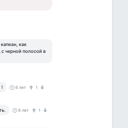
 капкан, как
 с черной полосой в
 !
6 лет
1
ть.
6 лет
1