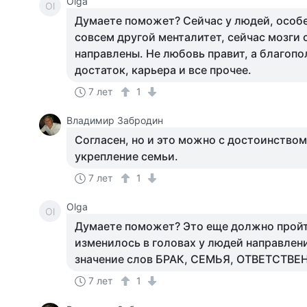
Olga
Ol
Думаете поможет? Сейчас у людей, осо
совсем другой менталитет, сейчас мозги 
направлены. Не любовь правит, а благопо
достаток, карьера и все прочее.
7 лет
1
Владимир Забродин
Согласен, но и это можно с достоинством
укрепление семьи.
7 лет
1
Olga
Ol
Думаете поможет? Это еще должно пройт
изменилось в головах у людей направлен
значение слов БРАК, СЕМЬЯ, ОТВЕТСТВЕ
7 лет
1