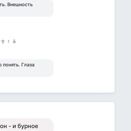
уть. Внешность
1
 понять. Глаза
он - и бурное