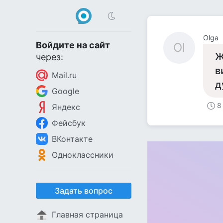
Olga
Войдите на сайт
Ol
Ж
через:
в
Mail.ru
д
Google
8
Яндекс
Фейсбук
ВКонтакте
Одноклассники
Задать вопрос
Главная страница