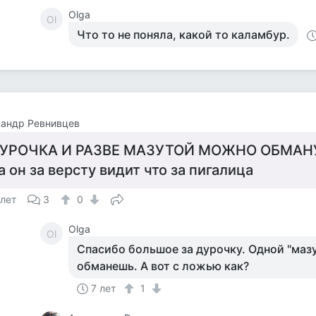
Olga
Ol
Что то не поняла, какой то каламбур.
сандр Ревнивцев
УРОЧКА И РАЗВЕ МАЗУТОЙ МОЖНО ОБМАН
а он за версту видит что за пигалица
 лет
3
0
Olga
Ol
Спасибо большое за дурочку. Одной "мазу
обманешь. А вот с ложью как?
7 лет
1