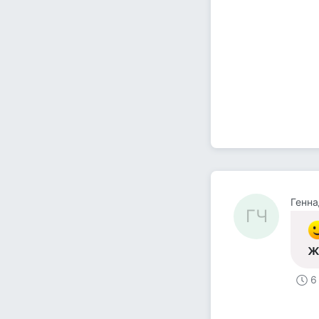
Генна
ГЧ
ж
6