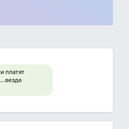
и платят
...везде