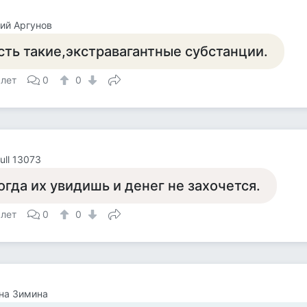
ий Аргунов
сть такие,экстравагантные субстанции.
 лет
0
0
ull 13073
огда их увидишь и денег не захочется.
 лет
0
0
на Зимина