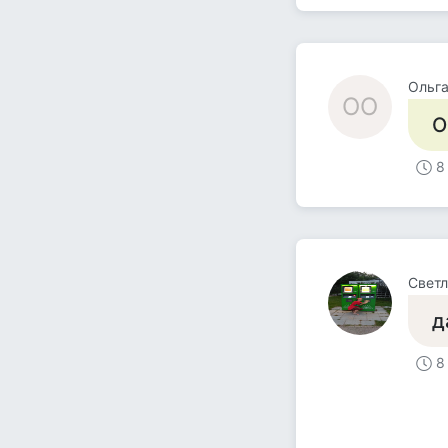
Ольга
ОО
О
8
Светл
д
8