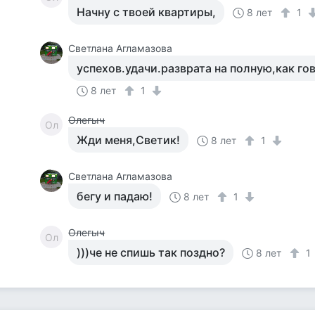
Начну с твоей квартиры,
8 лет
1
Светлана Агламазова
успехов.удачи.разврата на полную,как го
8 лет
1
Олегыч
Ол
Жди меня,Светик!
8 лет
1
Светлана Агламазова
бегу и падаю!
8 лет
1
Олегыч
Ол
)))че не спишь так поздно?
8 лет
1