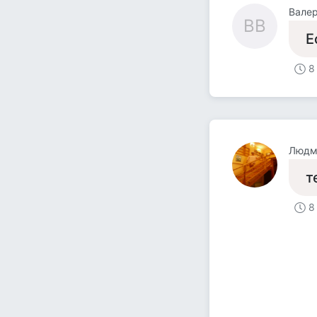
Валер
ВВ
Е
8
Людм
т
8