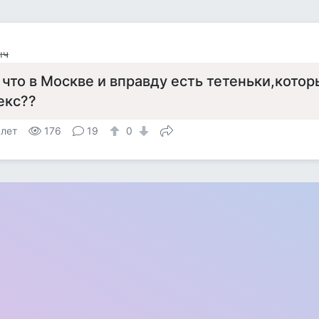
ыч
 что в Москве и вправду есть тетеньки,котор
екс??
 лет
176
19
0