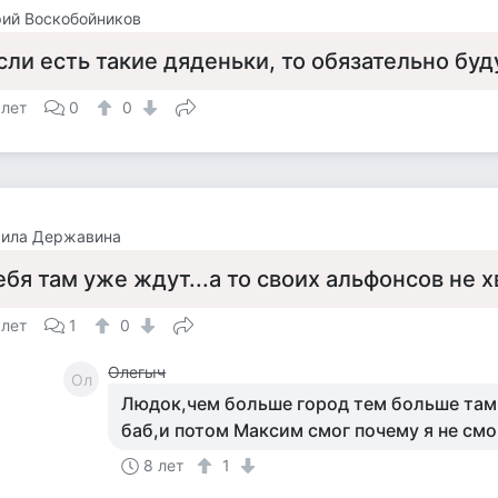
ий Воскобойников
сли есть такие дяденьки, то обязательно буд
 лет
0
0
ила Державина
ебя там уже ждут...а то своих альфонсов не хв
 лет
1
0
Олегыч
Ол
Людок,чем больше город тем больше там
баб,и потом Максим смог почему я не смо
8 лет
1