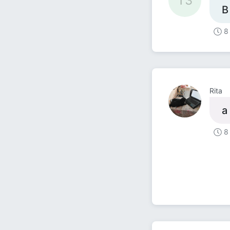
ТЗ
В
8
Rita
а
8