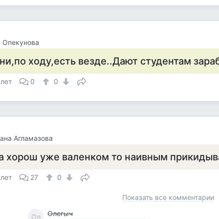
 Опекунова
ни,по ходу,есть везде..Дают студентам зараб
 лет
0
0
ана Агламазова
а хорош уже валенком то наивным прикидыв
 лет
27
0
Показать все комментарии
Олегыч
Ол