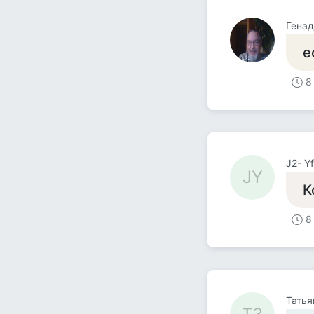
Генад
е
8
J2- Yf
JY
К
8
Татья