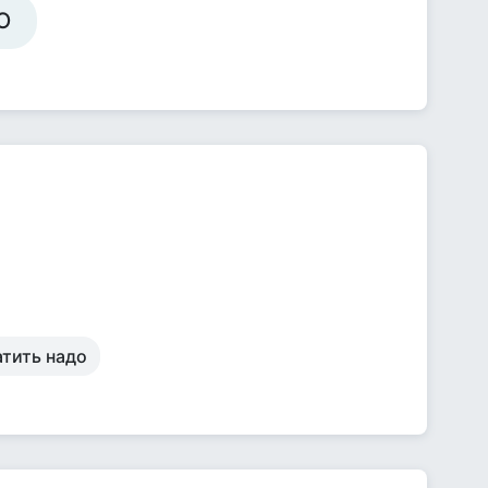
О
атить надо