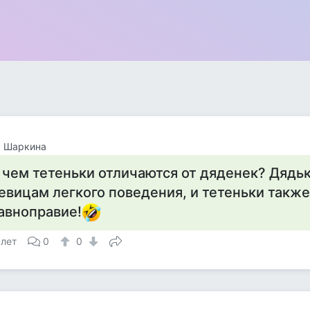
а Шаркина
 чем тетеньки отличаются от дяденек? Дядьк
евицам легкого поведения, и тетеньки также
авноправие!
 лет
0
0