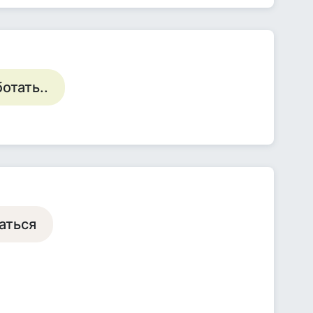
отать..
аться