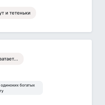
ут и тетеньки
атает...
 одиноких богатых
гу