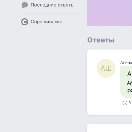
Последние ответы
Спрашивалка
Ответы
Ален
АШ
А
д
р
8