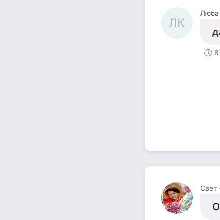
Люба
ЛК
да
8
Свет 
О