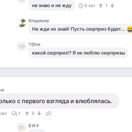
не знаю и не жду
6 лет
1
Владимир
Не жди но знай! Пусть сюрприз будет...
Т@Ня
Т@
какой сюрприз!? Я не люблю сюрпризы
на
олько с первого взгляда и влюблялась.
 лет
1
0
Ё П Т
ЁП