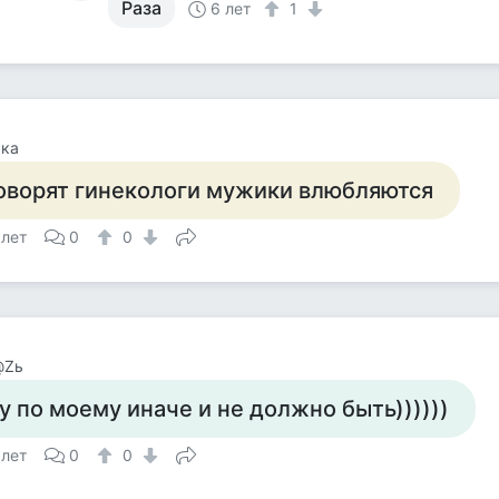
Раза
6 лет
1
чка
оворят гинекологи мужики влюбляются
 лет
0
0
@Zь
у по моему иначе и не должно быть))))))
 лет
0
0