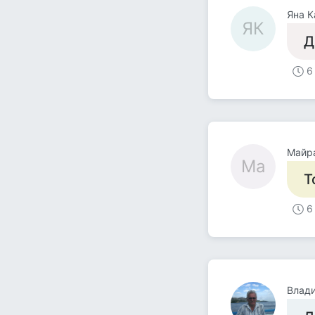
Яна 
ЯК
Д
6
Майр
Ма
Т
6
Влад