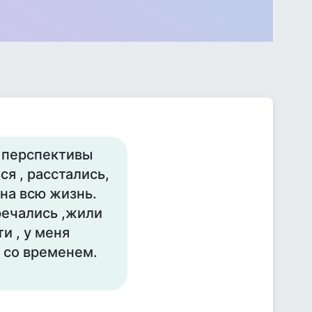
з перспективы
я , расстались,
на всю жизнь.
речались ,жили
и , у меня
 со временем.