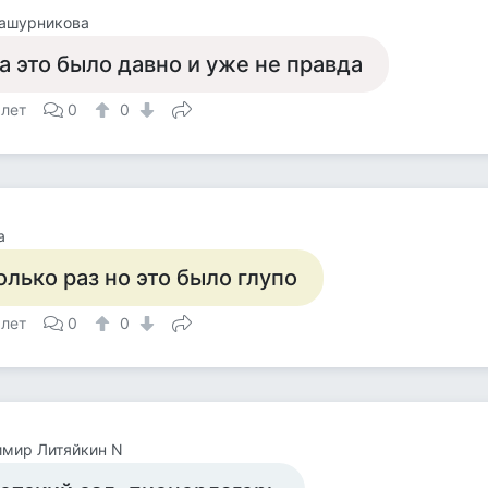
Кашурникова
а это было давно и уже не правда
 лет
0
0
а
олько раз но это было глупо
 лет
0
0
имир Литяйкин N