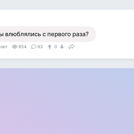
ы влюблялись с первого раза?
 лет
654
93
0