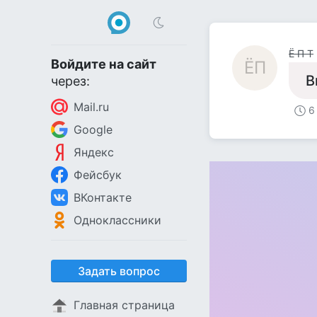
Ё П Т
Войдите на сайт
ЁП
В
через:
Mail.ru
6
Google
Яндекс
Фейсбук
ВКонтакте
Одноклассники
Задать вопрос
Главная страница