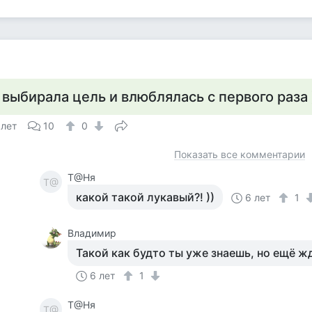
 выбирала цель и влюблялась с первого раза 
 лет
10
0
Показать все комментарии
Т@Ня
Т@
какой такой лукавый?! ))
6 лет
1
Владимир
Такой как будто ты уже знаешь, но ещё ж
6 лет
1
Т@Ня
Т@