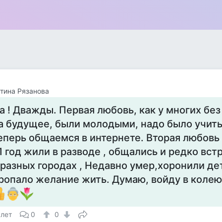
тина Рязанова
а ! Дважды. Первая любовь, как у многих бе
а будущее, были молодыми, надо было учитьс
еперь общаемся в интернете. Вторая любовь 
1 год жили в разводе , общались и редко вст
 разных городах , Недавно умер,хоронили дет
ропало желание жить. Думаю, войду в колею
 лет
0
0