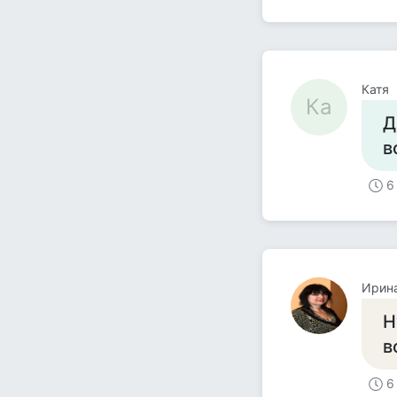
Катя
Ка
Д
в
6
Ирина
Н
в
6