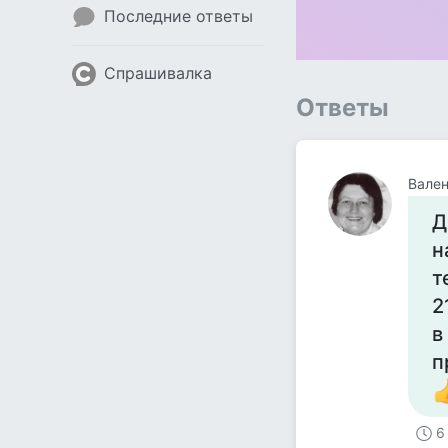
Последние ответы
Спрашивалка
Ответы
Вален
Д
н
т
2
в
п
6