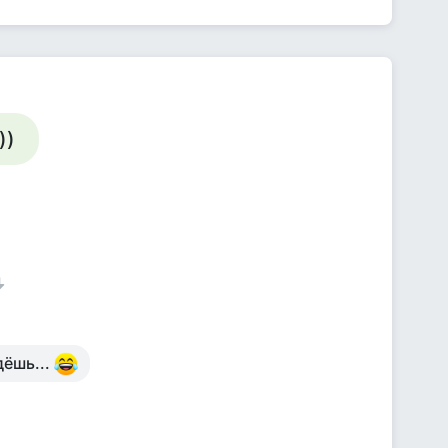
))
дёшь...