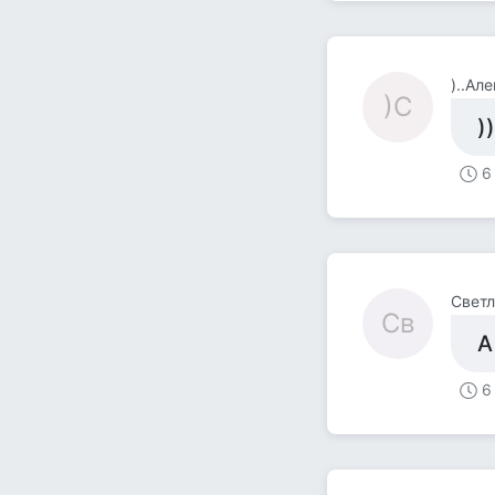
)..Ал
)С
)
6
Светл
Св
А
6