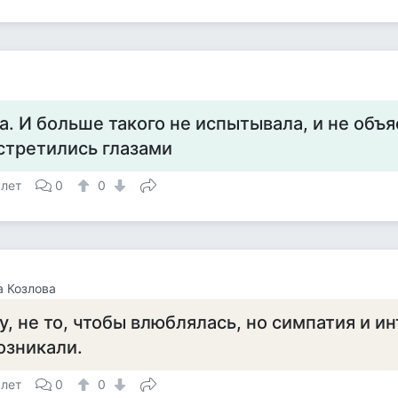
а. И больше такого не испытывала, и не объя
стретились глазами
 лет
0
0
 Козлова
у, не то, чтобы влюблялась, но симпатия и и
озникали.
 лет
0
0