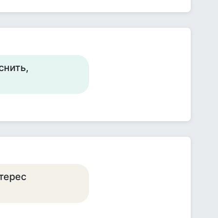
снить,
нтерес