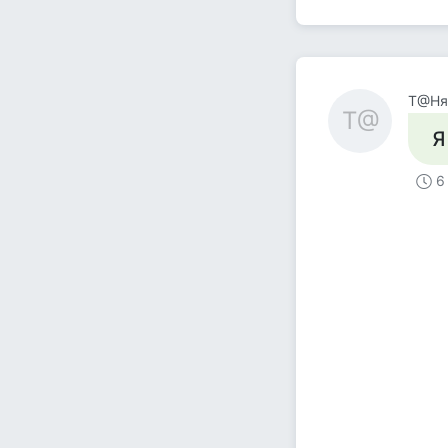
Т@Ня
Т@
Я
6