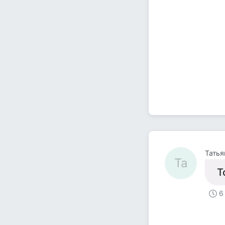
Татья
Та
Т
6