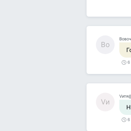
Вово
Во
Г
6
Vитя
Vи
Н
6