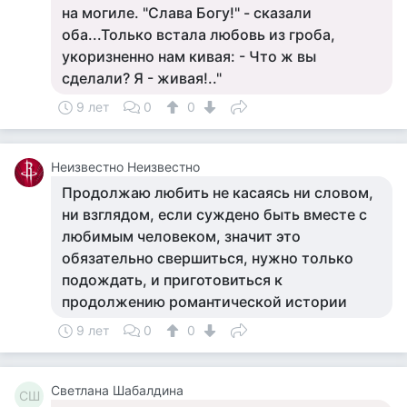
на могиле. "Слава Богу!" - сказали
оба...Только встала любовь из гроба,
укоризненно нам кивая: - Что ж вы
сделали? Я - живая!.."
9 лет
0
0
Неизвестно Неизвестно
Продолжаю любить не касаясь ни словом,
ни взглядом, если суждено быть вместе с
любимым человеком, значит это
обязательно свершиться, нужно только
подождать, и приготовиться к
продолжению романтической истории
9 лет
0
0
Светлана Шабалдина
СШ