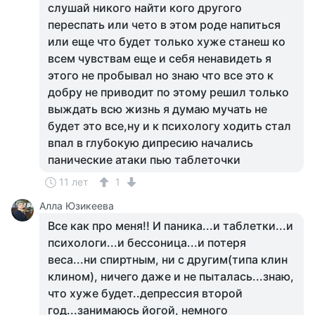
слушай никого найти кого другого
переспать или чето в этом роде напиться
или еще что будет только хуже станеш ко
всем чувствам еще и себя ненавидеть я
этого не пробывал но знаю что все это к
добру не приводит по этому решил только
выждать всю жизнь я думаю мучать не
будет это все,ну и к психологу ходить стал
впал в глубокую дипресию начались
панические атаки пью таблеточки
11 лет
1
Алла Юзикеева
Все как про меня!! И паника...и таблетки...и
психологи...и бессоница...и потеря
веса...ни спиртным, ни с другим(типа клин
клином), ничего даже и не пыталась...знаю,
что хуже будет..депрессия второй
год...занимаюсь йогой, немного