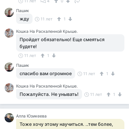
11 лет
4
0
Пашик
жду
11 лет
1
Кошка На Раскаленной Крыше.
Пройдет обязательно! Еще смеяться
будете!
11 лет
1
Пашик
спасибо вам огромное
11 лет
1
Кошка На Раскаленной Крыше.
Пожалуйста. Не унывать!
11 лет
1
Алла Юзикеева
Тоже хочу этому научиться. ..тем более,