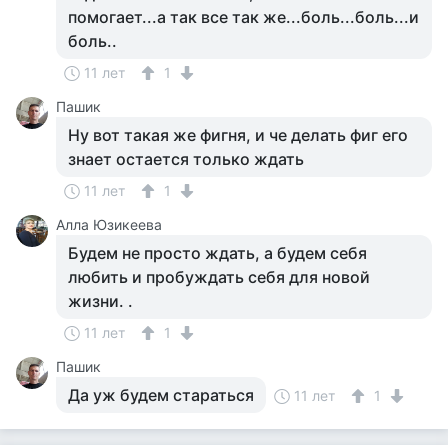
помогает...а так все так же...боль...боль...и
боль..
11 лет
1
Пашик
Ну вот такая же фигня, и че делать фиг его
знает остается только ждать
11 лет
1
Алла Юзикеева
Будем не просто ждать, а будем себя
любить и пробуждать себя для новой
жизни. .
11 лет
1
Пашик
Да уж будем стараться
11 лет
1