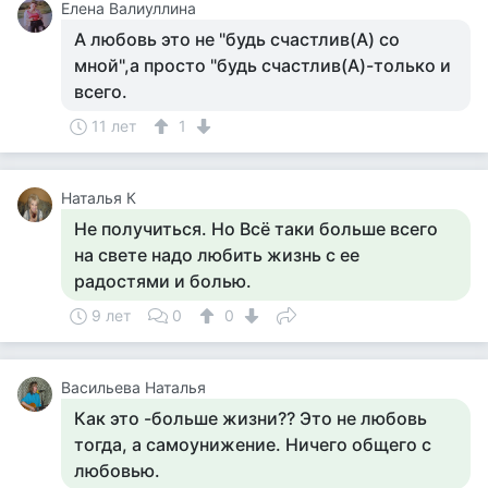
Елена Валиуллина
А любовь это не "будь счастлив(А) со
мной",а просто "будь счастлив(А)-только и
всего.
11 лет
1
Наталья К
Не получиться. Но Всё таки больше всего
на свете надо любить жизнь с ее
радостями и болью.
9 лет
0
0
Васильева Наталья
Как это -больше жизни?? Это не любовь
тогда, а самоунижение. Ничего общего с
любовью.