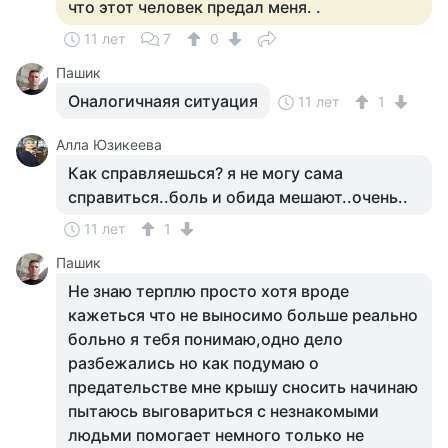
что этот человек предал меня. .
11 лет
7
0
Пашик
Оналогичнаяя ситуация
11 лет
1
Алла Юзикеева
Как справляешься? я не могу сама
справиться..боль и обида мешают..очень..
11 лет
1
Пашик
Не знаю терплю просто хотя вроде
кажеться что не выносимо больше реально
больно я тебя понимаю,одно дело
разбежались но как подумаю о
предательстве мне крышу сносить начинаю
пытаюсь выговариться с незнакомыми
людьми помогает немного только не