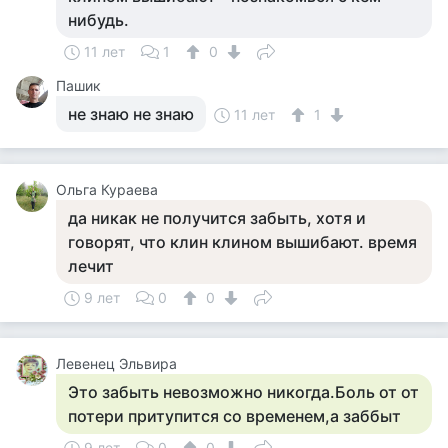
нибудь.
11 лет
1
0
Пашик
не знаю не знаю
11 лет
1
Ольга Кураева
да никак не получится забыть, хотя и
говорят, что клин клином вышибают. время
лечит
9 лет
0
0
Левенец Эльвира
Это забыть невозможно никогда.Боль от от
потери притупится со временем,а заббыт
9 лет
0
0