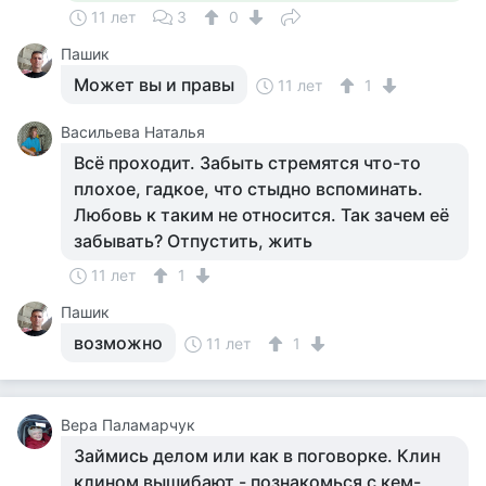
11 лет
3
0
Пашик
Может вы и правы
11 лет
1
Васильева Наталья
Всё проходит. Забыть стремятся что-то
плохое, гадкое, что стыдно вспоминать.
Любовь к таким не относится. Так зачем её
забывать? Отпустить, жить
11 лет
1
Пашик
возможно
11 лет
1
Вера Паламарчук
Займись делом или как в поговорке. Клин
клином вышибают - познакомься с кем-