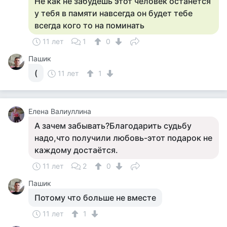
Не как не забудешь этот человек останется
у тебя в памяти навсегда он будет тебе
всегда кого то на поминать
11 лет
1
0
Пашик
(
11 лет
1
Елена Валиуллина
А зачем забывать?Благодарить судьбу
надо,что получили любовь-этот подарок не
каждому достаётся.
11 лет
2
0
Пашик
Потому что больше не вместе
11 лет
1