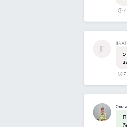
7
𝕁𝕀𝕍𝔸
𝕁𝕀
о
з
7
Ольг
П
б