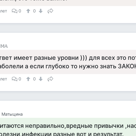
 лет
0
0
𝕋𝕄𝔸
твет имеет разные уровни ))) для всех это п
аболели а если глубоко то нужно знать ЗА
 лет
0
0
а Матыцина
итаются неправильно,вредные привычки ,н
олезни,инфекции разные вот и результат.