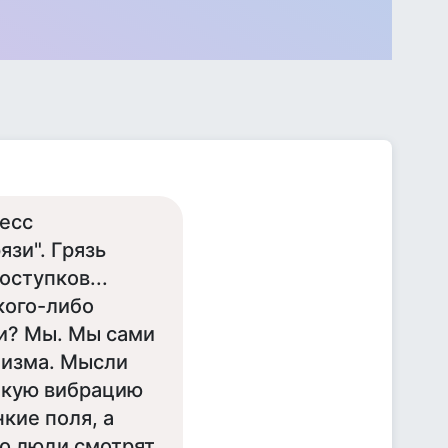
цесс
зи". Грязь
оступков...
кого-либо
ии? Мы. Мы сами
низма. Мысли
такую вибрацию
кие поля, а
то люди смотрят