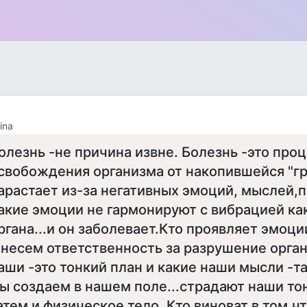
ina
олезнь -не причина извне. Болезнь -это про
свобождения организма от накопившейся "гря
арастает из-за негативных эмоций, мыслей,п
акие эмоции не гармонируют с вибрацией ка
ргана...и он заболевает.Кто проявляет эмоц
 несем ответственность за разрушение орга
аши -это тонкий план и какие наши мысли -
ы создаем в нашем поле...страдают наши тон
атем и физическое тело. Кто виноват в том,ч