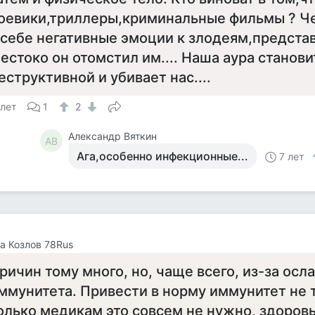
оевики,триллеры,криминальные фильмы ? Ч
 себе негативные эмоции к злодеям,представ
естоко он отомстил им.... Наша аура станови
еструктивной и убивает нас....
 лет
1
2
Александр Вяткин
АВ
Ага,особенно инфекционные...
7 лет
а Козлов 78Rus
ричин тому много, но, чаще всего, из-за осл
ммунитета. Привести в норму иммунитет не 
олько медикам это совсем не нужно, здоров