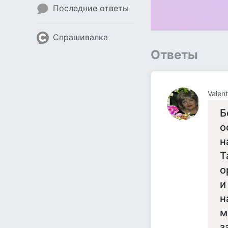
Последние ответы
Спрашивалка
Ответы
Valent
Б
о
н
Т
о
и
н
м
з