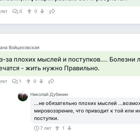
 лет
0
0
ана Войцеховская
з-за плохих мыслей и поступков.... Болезни
ечатся - жить нужно Правильно.
 лет
1
0
Николай Дубинин
...не обязательно плохих мыслей ...возм
мировоззрение, что приводит к той или и
поступки.
7 лет
1