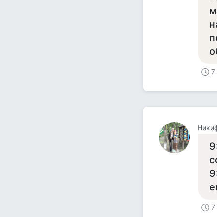
м
н
п
о
7
Ники
9
с
9
е
7