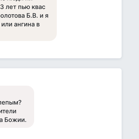
3 лет пью квас
лотова Б.В. и я
 или ангина в
слепым?
дители
ла Божии.