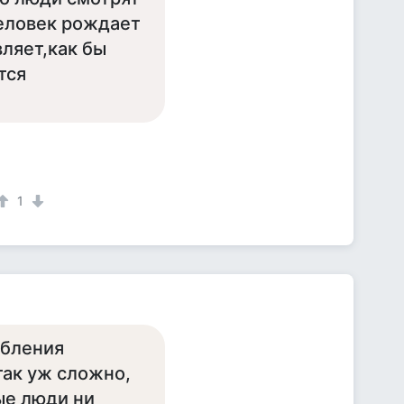
еловек рождает
ляет,как бы
тся
1
абления
так уж сложно,
ые люди ни