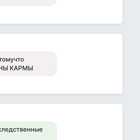
отомучто
КОНЫ КАРМЫ
аследственные