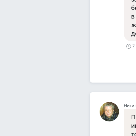
б
в
ж
д
7
Никит
П
и
т