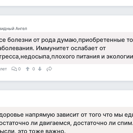
видный Ангел
се болезни от рода думаю,приобретенные т
аболевания. Иммунитет ослабает от
тресса,недосыпа,плохого питания и экологи
 лет
0
0
доровье напрямую зависит от того что мы еди
остаточно ли двигаемся, достаточно ли спим.
ысли, это тоже важно.