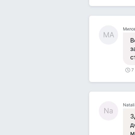
Мило
МА
В
з
с
7
Natali
Na
З
д
м