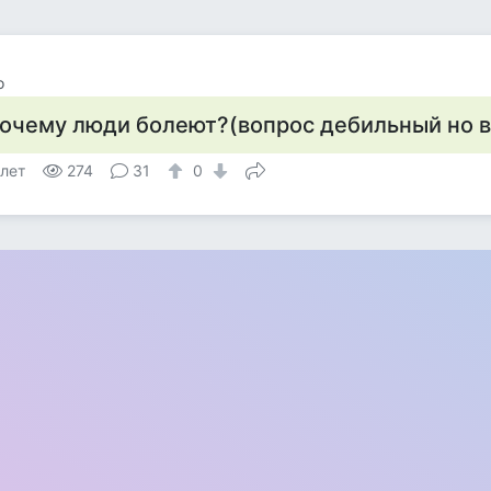
o
очему люди болеют?(вопрос дебильный но вс
 лет
274
31
0