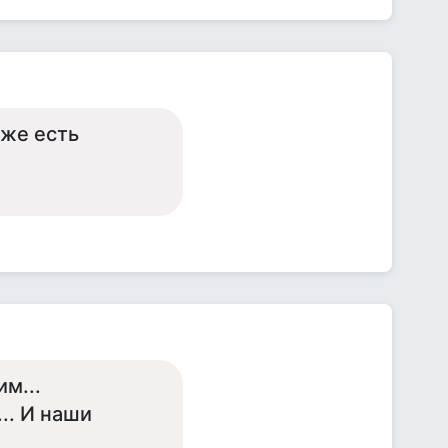
оже есть
и
м...
.. И наши