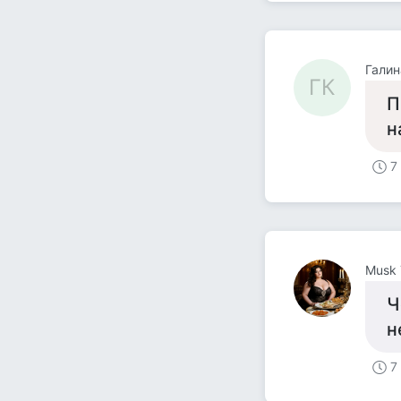
Галин
ГК
П
н
7
Musk 
Ч
н
7