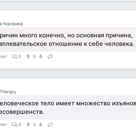
а Коровина
ричин много конечно, но основная причина,
аплевательское отношение к себе человека.
 лет
0
0
Therapy
еловеческое тело имеет множество изъянов
есовершенств.
 лет
0
0