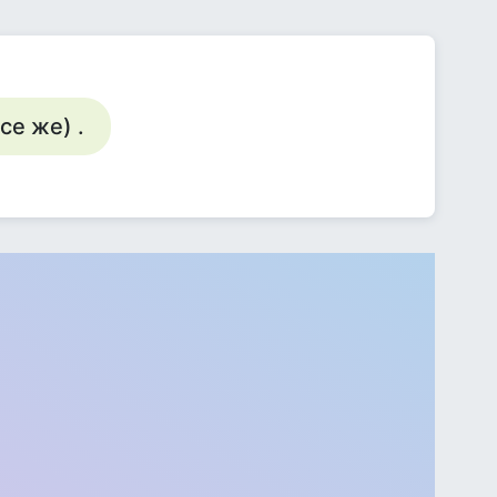
е же) .