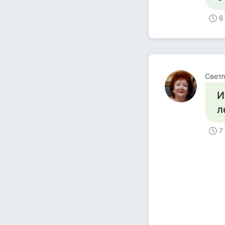
6
Светл
И
л
7