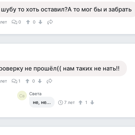
 шубу то хоть оставил?А то мог бы и забрать
 лет
0
0
роверку не прошёл(( нам таких не нать!!
 лет
1
0
Света
Св
не, не...
7 лет
1