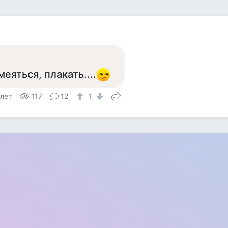
а
меяться, плакать....
 лет
117
12
1