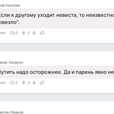
ий Киселев
Если к другому уходит невеста, то неизвестн
овезло".
 лет
0
0
имир Казарян
утить надо осторожнее. Да и парень явно не
 лет
0
0
антин Иванов