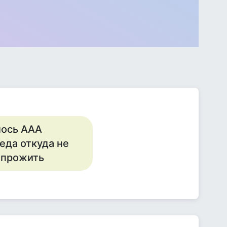
лось ААА
беда откуда не
о прожить