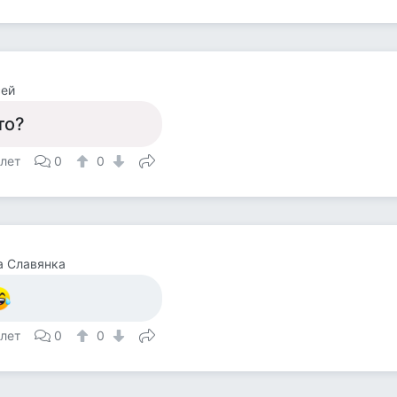
сей
то?
 лет
0
0
а Славянка
 лет
0
0