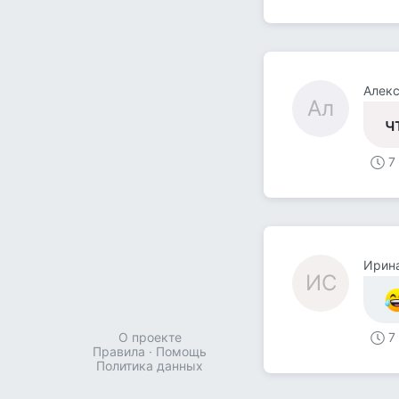
Алек
Ал
ч
7
Ирин
ИС
О проекте
7
Правила
·
Помощь
Политика данных