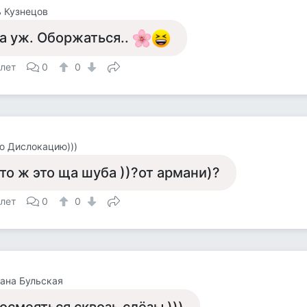
 Кузнецов
а уж. Оборжаться..
 лет
0
0
ю Дислокацию)))
то ж это ща шуба ))?от армани)?
 лет
0
0
ана Бульская