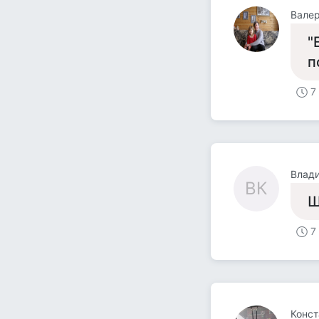
Валер
"
п
7
Влад
ВК
Ш
7
Конст