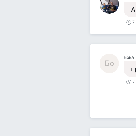
А
7
Бока
Бо
п
7