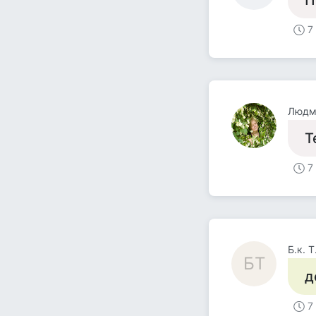
П
7
Людм
Т
7
Б.к. Т
БТ
д
7