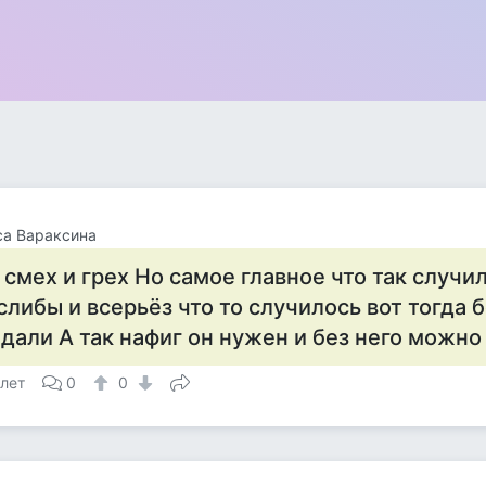
са Вараксина
 смех и грех Но самое главное что так случи
слибы и всерьёз что то случилось вот тогда 
дали А так нафиг он нужен и без него можн
 лет
0
0