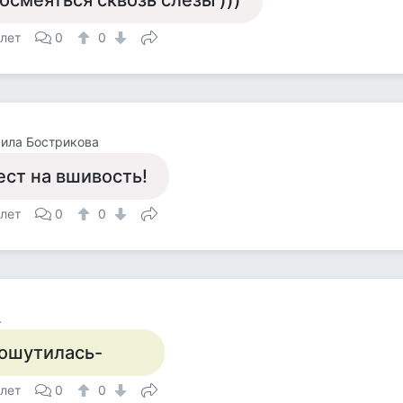
осмеяться сквозь слёзы )))
 лет
0
0
ила Бострикова
ест на вшивость!
 лет
0
0
.
ошутилась-
 лет
0
0