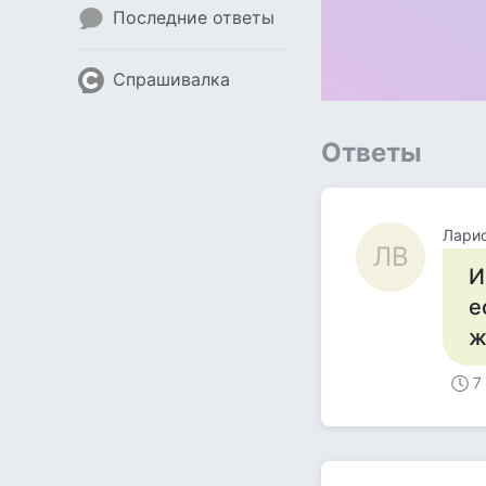
Последние ответы
Спрашивалка
Ответы
Лари
ЛВ
И
е
ж
7