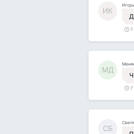
Игорь
ИК
Д
7
Меня
МД
Ч
7
Светл
СБ