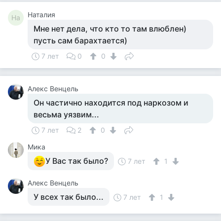
Наталия
На
Мне нет дела, что кто то там влюблен)
пусть сам барахтается)
7 лет
0
0
Алекс Венцель
Он частично находится под наркозом и
весьма уязвим...
7 лет
2
0
Мика
У Вас так было?
7 лет
1
Алекс Венцель
У всех так было...
7 лет
1