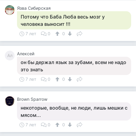
Язва Сибирская
Потому что Баба Люба весь мозг у
человека выносит !!!
7 лет
0
0
Алексей
Ал
он бы держал язык за зубами, всем не надо
это знать
7 лет
0
0
Brown Sparrow
некоторые, вообще, не люди, лишь мешки с
мясом...
7 лет
0
0