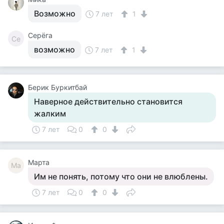
Возможно
7 лет
1
Серёга
Се
возможно
7 лет
1
Берик Буркитбай
Наверное действительно становится
жалким
7 лет
0
0
Марта
Ма
Им не понять, потому что они не влюблены.
7 лет
0
0