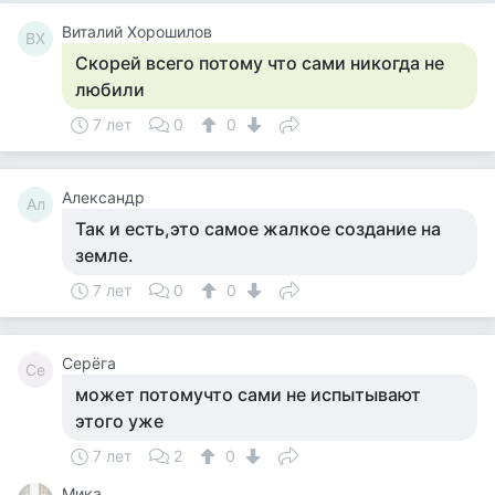
Виталий Хорошилов
ВХ
Скорей всего потому что сами никогда не
любили
7 лет
0
0
Александр
Ал
Так и есть,это самое жалкое создание на
земле.
7 лет
0
0
Серёга
Се
может потомучто сами не испытывают
этого уже
7 лет
2
0
Мика