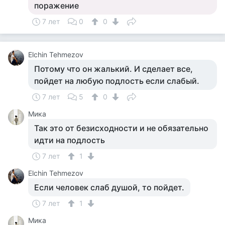
поражение
7 лет
0
0
Elchin Tehmezov
Потому что он жалький. И сделает все,
пойдет на любую подлость если слабый.
7 лет
5
0
Мика
Так это от безисходности и не обязательно
идти на подлость
7 лет
1
Elchin Tehmezov
Если человек слаб душой, то пойдет.
7 лет
1
Мика