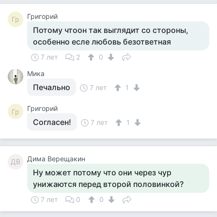
Григорий
Гр
Потому чтоон так выглядит со стороны,
особенно есле любовь безответная
7 лет
2
0
Мика
Печально
7 лет
1
Григорий
Гр
Согласен!
7 лет
1
Дима Верещакин
ДВ
Ну может потому что они через чур
унижаются перед второй половинкой?
7 лет
0
0