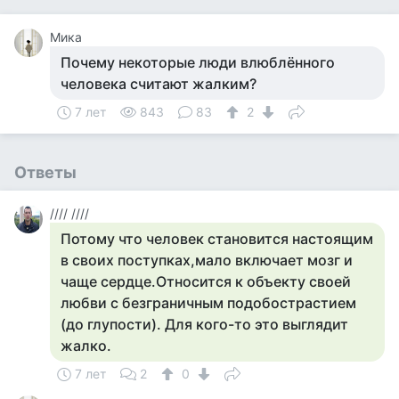
Мика
Почему некоторые люди влюблённого
человека считают жалким?
7 лет
843
83
2
Ответы
//// ////
Потому что человек становится настоящим
в своих поступках,мало включает мозг и
чаще сердце.Относится к объекту своей
любви с безграничным подобострастием
(до глупости). Для кого-то это выглядит
жалко.
7 лет
2
0