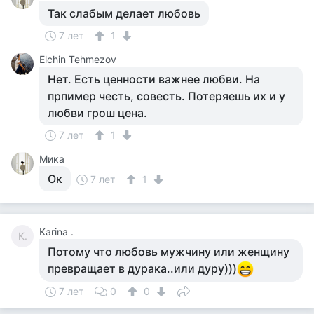
Так слабым делает любовь
7 лет
1
Elchin Tehmezov
Нет. Есть ценности важнее любви. На
прпимер честь, совесть. Потеряешь их и у
любви грош цена.
7 лет
1
Мика
Ок
7 лет
1
Karina .
K.
Потому что любовь мужчину или женщину
превращает в дурака..или дуру)))
7 лет
0
0