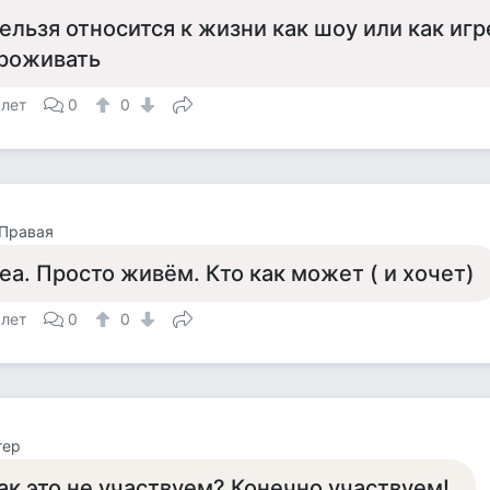
ельзя относится к жизни как шоу или как игр
роживать
 лет
0
0
 Правая
еа. Просто живём. Кто как может ( и хочет)
 лет
0
0
тер
ак это не участвуем? Конечно участвуем!