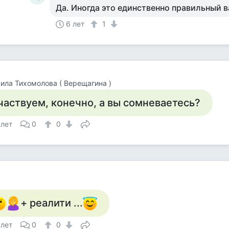
Да. Иногда это единственно правильный 
6 лет
1
ла Тихомолова ( Верещагина )
частвуем, конечно, а вы сомневаетесь?
 лет
0
0
+ реалити ...
 лет
0
0