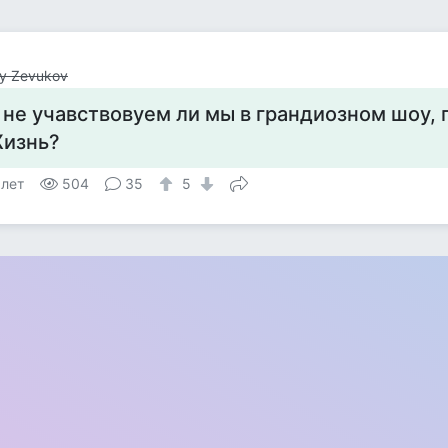
y Zevukov
 не учавствовуем ли мы в грандиозном шоу,
изнь?
 лет
504
35
5