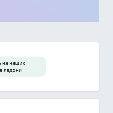
ь на наших
на ладони