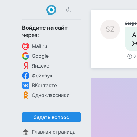
Serge
Войдите на сайт
SZ
А
через:
Ж
Mail.ru
Google
6
Яндекс
Фейсбук
ВКонтакте
Одноклассники
Задать вопрос
Главная страница