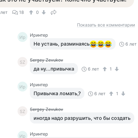
 лет
18
0
Показать все комментарии
Иринтер
Ир
Не устань, разминаясь
6 лет
Sergey Zevukov
SZ
да ну...привычка
6 лет
1
Иринтер
Ир
Привычка ломать,?
6 лет
1
Sergey Zevukov
SZ
иногда надо разрушить, что бы создать
Иринтер
Ир