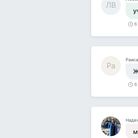
ЛВ
у
6
Раис
Ра
Ж
6
Наде
м