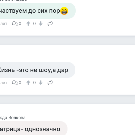
частвуем до сих пор
 лет
0
0
а
изнь -это не шоу,а дар
 лет
0
0
жда Волкова
атрица- однозначно