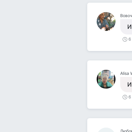
Вовоч
И
6
Alisa
И
6
Любо