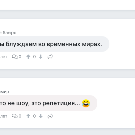
e Sanipe
ы блуждаем во временных мирах.
 лет
0
0
имир
то не шоу, это репетиция...
 лет
0
0