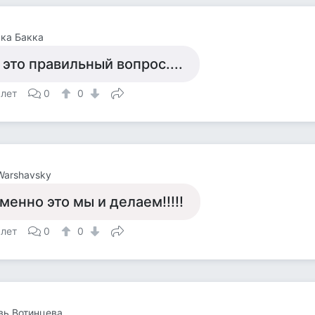
ка Бакка
 это правильный вопрос....
 лет
0
0
 Warshavsky
менно это мы и делаем!!!!!
 лет
0
0
вь Вотинцева