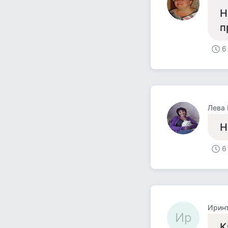
Н
п
6
Лева
Н
6
Ирин
Ир
К