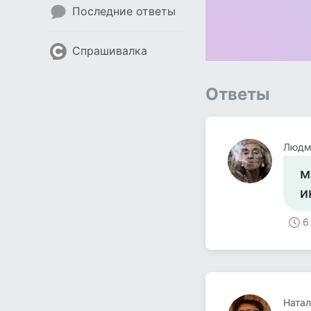
Последние ответы
Спрашивалка
Ответы
Людм
м
и
6
Натал