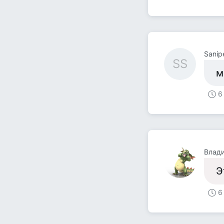
Sanip
SS
м
6
Влад
Э
6