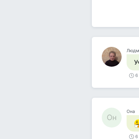
Людми
У
6
Она
Он
6