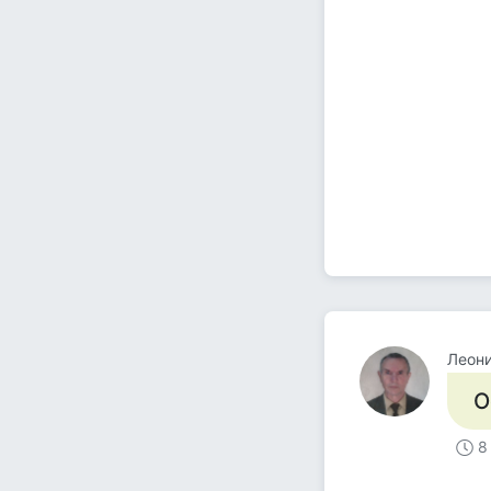
Леон
О
8