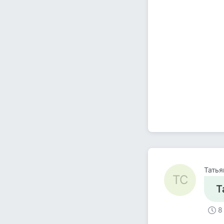
Татья
ТС
Т
8