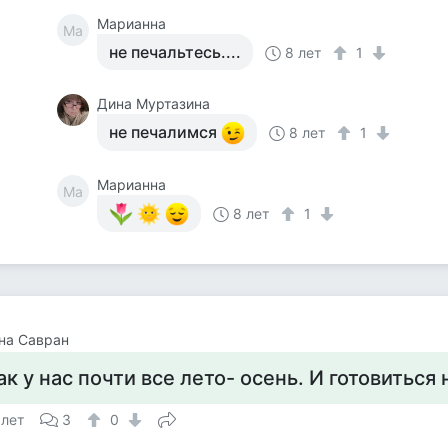
Марианна
Ма
не печальтесь....
8 лет
1
Дина Муртазина
не печалимся
8 лет
1
Марианна
Ма
8 лет
1
на Савран
ак у нас почти все лето- осень. И готовиться 
 лет
3
0