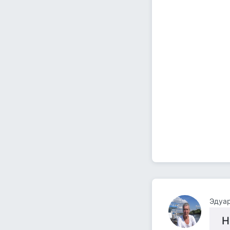
Эдуа
Н