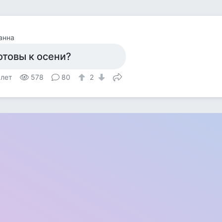
анна
отовы к осени?
 лет
578
80
2