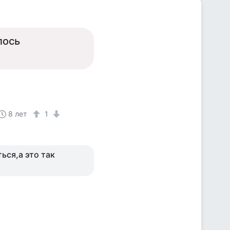
лось
8 лет
1
ься,а это так