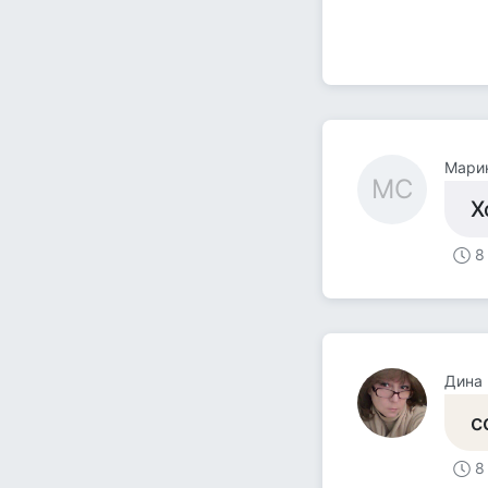
Мари
МС
Х
8
Дина
с
8