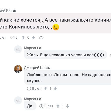
рий Князь
й как не хочется,,,А все таки жаль,что кончи
ето.Кончилось лето,,,
 лет
6
0
Марианна
Ма
Жаль. Еще несколько часов и всё)))))))
Дмитрий Князь
Люблю лето .Летом тепло. Не надо одеват
скучно.
8 лет
1
Марианна
Ма
Да.
8 лет
1