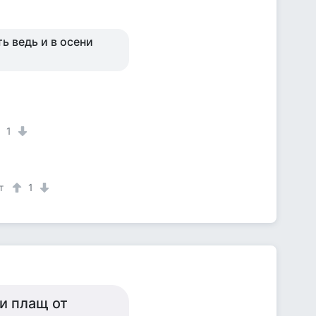
ь ведь и в осени
1
т
1
 и плащ от