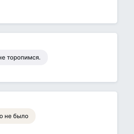
не торопимся.
то не было