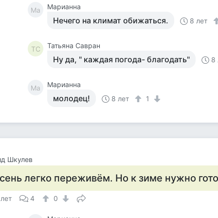
Марианна
Ма
Нечего на климат обижаться.
8 лет
Татьяна Савран
ТС
Ну да, " каждая погода- благодать"
8
Марианна
Ма
молодец!
8 лет
1
ид Шкулев
сень легко переживём. Но к зиме нужно гото
 лет
4
0