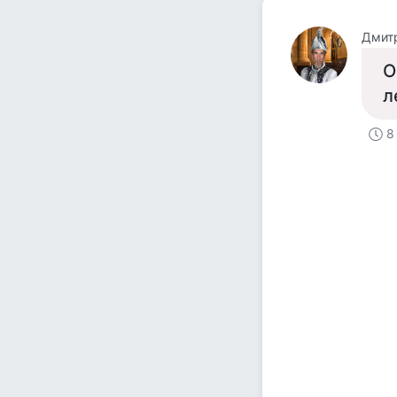
Дмит
О
л
8