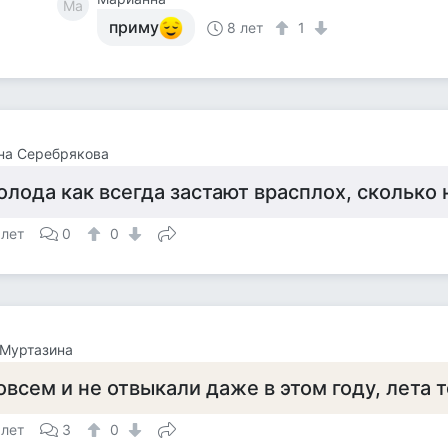
Ма
приму
8 лет
1
на Серебрякова
олода как всегда застают врасплох, сколько 
 лет
0
0
 Муртазина
овсем и не отвыкали даже в этом году, лета 
 лет
3
0