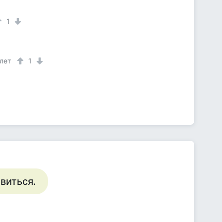
1
 лет
1
виться.