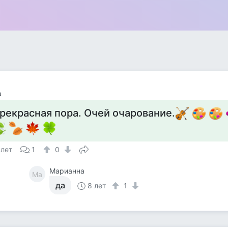
а
рекрасная пора. Очей очарование.
 лет
1
0
Марианна
Ма
да
8 лет
1