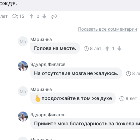
ождя.
 лет
15
0
Показать все комментарии
Марианна
Ма
Голова на месте.
8 лет
1
Эдуард Филатов
На отсутствие мозга не жалуюсь.
8 л
Марианна
Ма
продолжайте в том же духе
8 лет
Эдуард Филатов
Примите мою благодарность за пожелани
Марианна