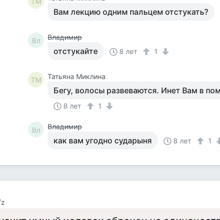
ТМ
Вам лекцию одним пальцем отстукать?
Владимир
Вл
отстукайте
8 лет
1
Татьяна Миклина
ТМ
Бегу, волосы развеваются. Инет Вам в по
8 лет
1
Владимир
Вл
как вам угодно сударыня
8 лет
1
fz