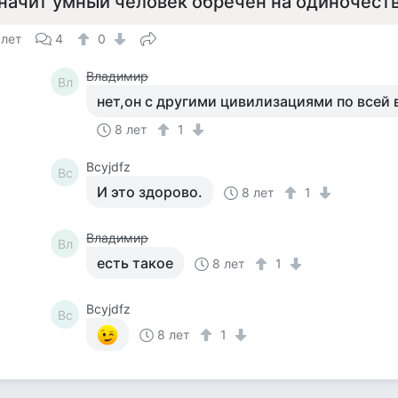
начит умный человек обречен на одиночеств
 лет
4
0
Владимир
Вл
нет,он с другими цивилизациями по всей
8 лет
1
Bcyjdfz
Bc
И это здорово.
8 лет
1
Владимир
Вл
есть такое
8 лет
1
Bcyjdfz
Bc
8 лет
1