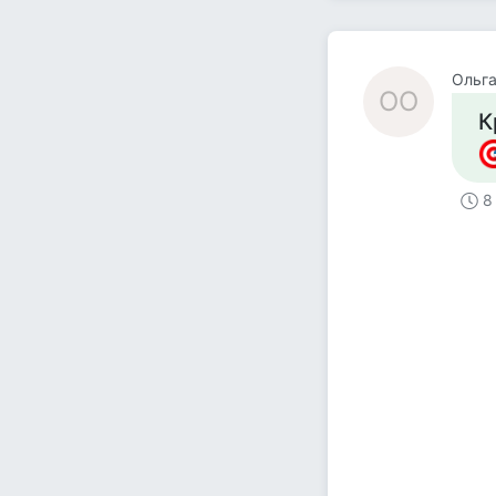
Ольга
ОО
К
8