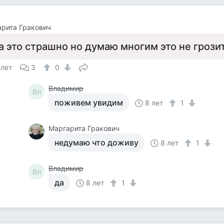
рита Гракович
а это страшно но думаю многим это не грози
 лет
3
0
Владимир
Вл
поживем увидим
8 лет
1
Маргарита Гракович
недумаю что доживу
8 лет
1
Владимир
Вл
да
8 лет
1