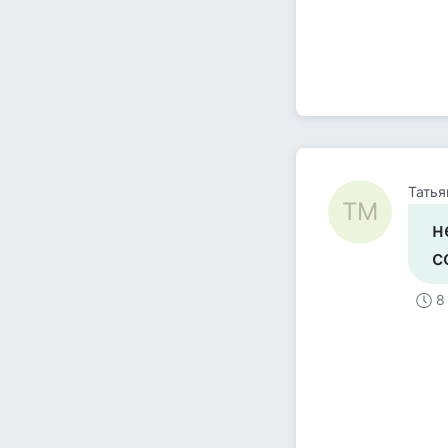
Татья
ТМ
н
с
8