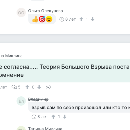
Ольга Опекунова
ОО
8 лет
1
на Миклина
е согласна..... Теория Большого Взрыва пост
омнение
 лет
5
0
Владимир
Вл
взрыв сам по себе произошол или кто то 
8 лет
1
Татьяна Миклина