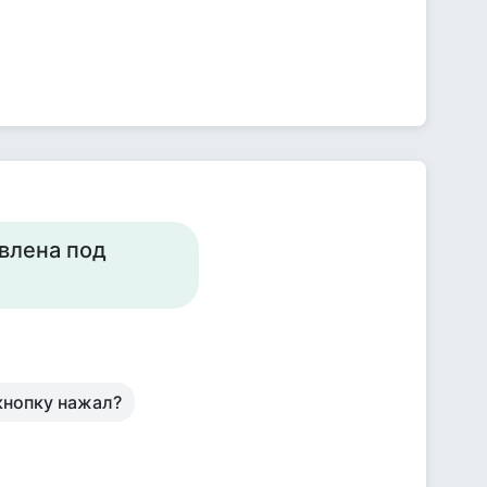
авлена под
кнопку нажал?