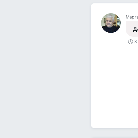
Марга
д
8