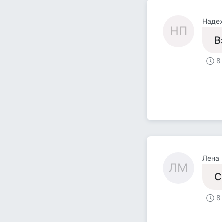
Наде
НП
В
8
Лена 
ЛМ
С
8