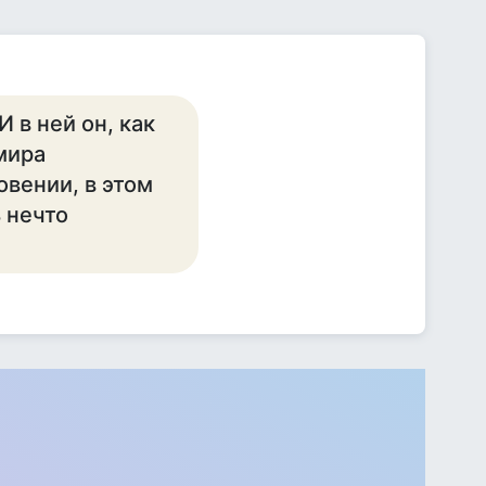
 в ней он, как
мира
овении, в этом
 нечто