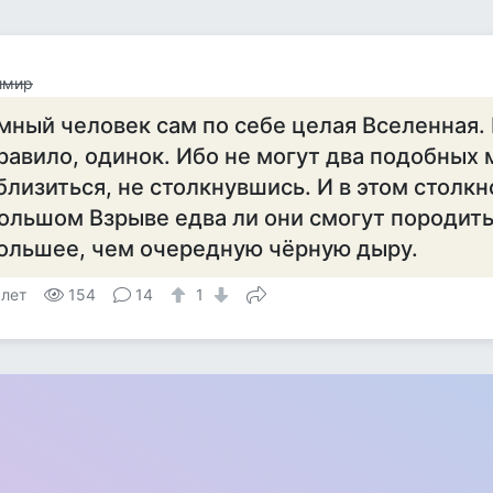
имир
мный человек сам по себе целая Вселенная. И
равило, одинок. Ибо не могут два подобных 
близиться, не столкнувшись. И в этом столкн
ольшом Взрыве едва ли они смогут породить
ольшее, чем очередную чёрную дыру.
 лет
154
14
1