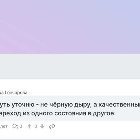
а Гончарова
уть уточню - не чёрную дыру, а качественн
ереход из одного состояния в другое.
 лет
0
0