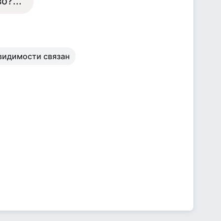
о?...
 видимости связан