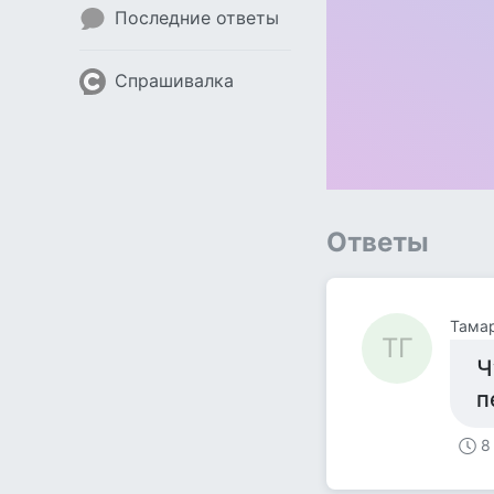
Последние ответы
Спрашивалка
Ответы
Тамар
ТГ
Ч
п
8