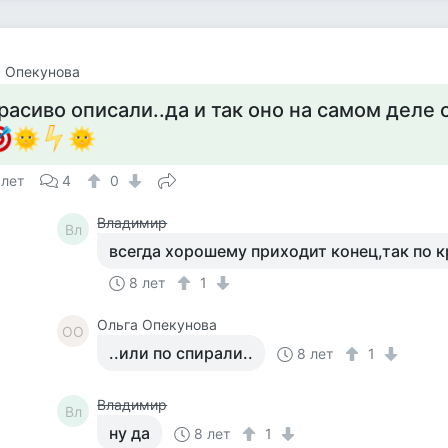
 Опекунова
расиво описали..да и так оно на самом деле с
 лет
4
0
Владимир
Вл
всегда хорошему приходит конец,так по к
8 лет
1
Ольга Опекунова
ОО
..или по спирали..
8 лет
1
Владимир
Вл
ну да
8 лет
1