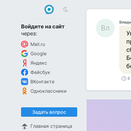
Влад
Войдите на сайт
Вл
У
через:
п
Mail.ru
с
Google
Б
Яндекс
б
Фейсбук
8
ВКонтакте
Одноклассники
Задать вопрос
Главная страница