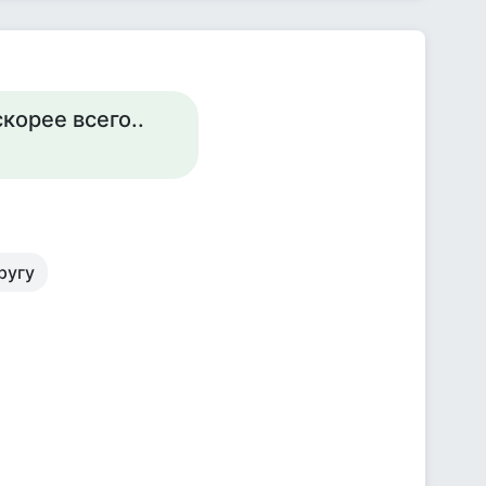
корее всего..
ругу