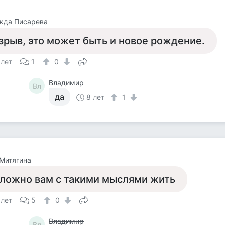
жда Писарева
зрыв, это может быть и новое рождение.
 лет
1
0
Владимир
Вл
да
8 лет
1
Митягина
ложно вам с такими мыслями жить
 лет
5
0
Владимир
Вл