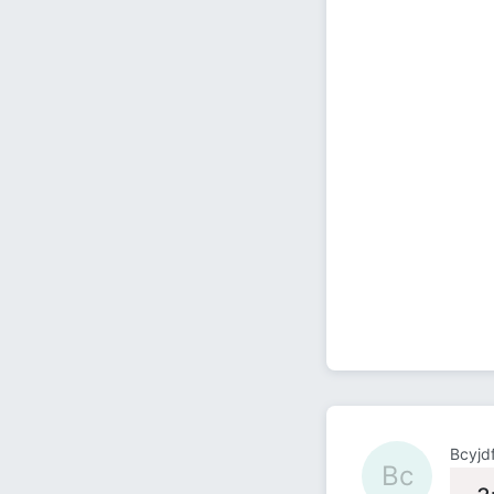
Bcyjd
Bc